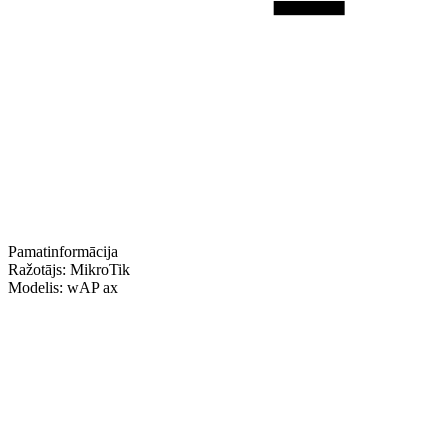
Pamatinformācija
Ražotājs:
MikroTik
Modelis:
wAP ax