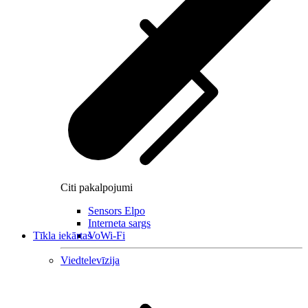
Citi pakalpojumi
Sensors Elpo
Interneta sargs
Tīkla iekārtas
VoWi-Fi
Viedtelevīzija