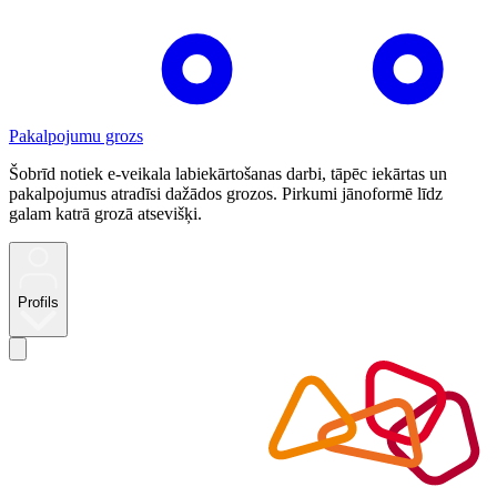
Pakalpojumu grozs
Šobrīd notiek e-veikala labiekārtošanas darbi, tāpēc iekārtas un
pakalpojumus atradīsi dažādos grozos. Pirkumi jānoformē līdz
galam katrā grozā atsevišķi.
Profils