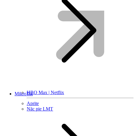
HBO Max | Netflix
MikroTik
Aprite
Nāc pie LMT