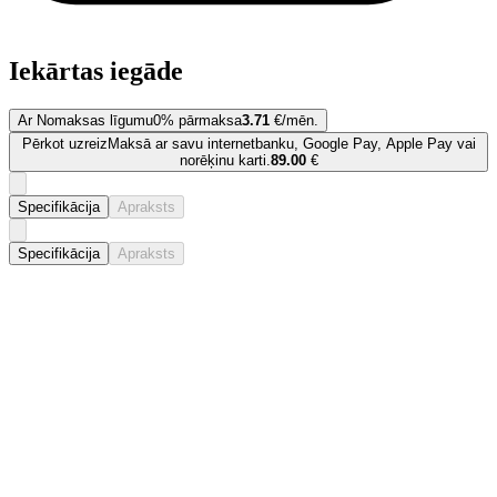
Iekārtas iegāde
Ar Nomaksas līgumu
0% pārmaksa
3.71
€/mēn.
Pērkot uzreiz
Maksā ar savu internetbanku, Google Pay, Apple Pay vai
norēķinu karti.
89.00
€
Specifikācija
Apraksts
Specifikācija
Apraksts