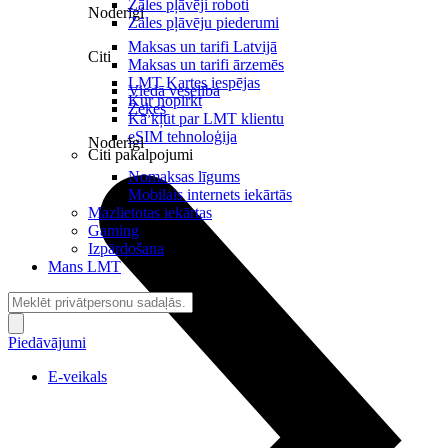
Zāles pļāvēji roboti
Noderīgi
Zāles pļāvēju piederumi
Maksas un tarifi Latvijā
Citi
Maksas un tarifi ārzemēs
LMT Kartes iespējas
Viedā veselība
Kur nopirkt
Zeķes
Kā kļūt par LMT klientu
eSIM tehnoloģija
Noderīgi
Citi pakalpojumi
Nomaksas līgums
Mobilais internets iekārtās
Mazlietotas iekārtas
Gaming
Izpārdošana
Mans LMT
Piedāvājumi
E-veikals