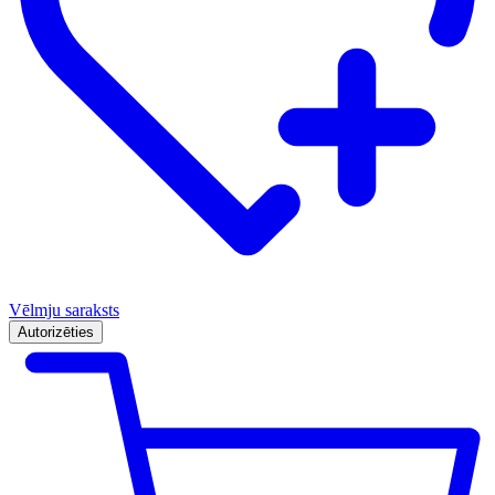
Vēlmju saraksts
Autorizēties