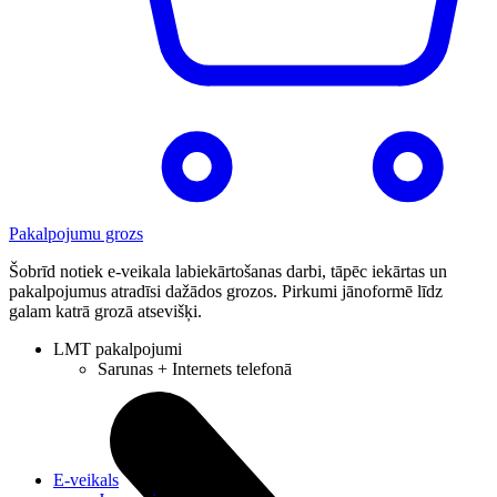
Pakalpojumu grozs
Šobrīd notiek e-veikala labiekārtošanas darbi, tāpēc iekārtas un
pakalpojumus atradīsi dažādos grozos. Pirkumi jānoformē līdz
galam katrā grozā atsevišķi.
LMT pakalpojumi
Sarunas + Internets telefonā
E-veikals