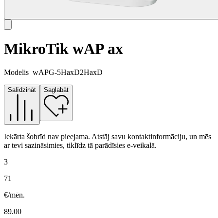
MikroTik wAP ax
Modelis
wAPG-5HaxD2HaxD
Salīdzināt
Saglabāt
Iekārta šobrīd nav pieejama. Atstāj savu kontaktinformāciju, un mēs
ar tevi sazināsimies, tiklīdz tā parādīsies e-veikalā.
3
71
€/mēn.
89.00