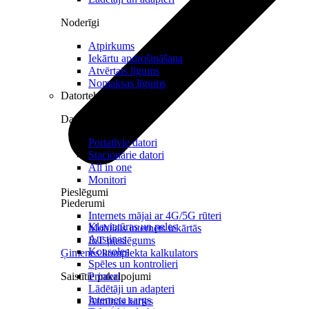
Noderīgi
Atpirkums
Iekārtu apdrošināšana
Atvērtais līgums
Nomaksas līgums
Datortehnika
Datori un Monitori
Portatīvie datori
Stacionārie datori
All in one
Monitori
Pieslēgumi
Piederumi
Internets mājai ar 4G/5G rūteri
Klaviatūras un peles
Mobilais internets iekārtās
Austiņas
IoT pieslēgums
Konsoles
Ģimenes komplekta kalkulators
Spēles un kontrolieri
Saistītie pakalpojumi
Printeri
Lādētāji un adapteri
Interneta sargs
Atmiņas kartes