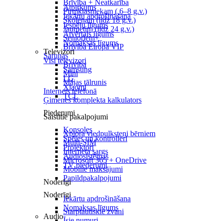
Brīvība + Neatkarība
Atpirkums
Pirmklasniekam ( 6–8 g.v.)
Iekārtu apdrošināšana
Skolēnam (līdz 18 g.v.)
Iespēju līgums
Jaunietim (līdz 24 g.v.)
Atvērtais līgums
Senioriem+
Nomaksas līgums
Brīvība Eiropā VIP
Televizori
Sarunas
Visi televizori
Brīvība
Samsung
Mini
LG
Mājas tālrunis
Xiaomi
Internets telefonā
TCL
Ģimenes komplekta kalkulators
Piederumi
Saistītie pakalpojumi
Konsoles
Xplora viedpulksteņi bērniem
Spēles un kontrolieri
Multi-SIM
Projektori
Interneta sargs
Audiosistēmas
Microsoft 365 + OneDrive
TV piederumi
Mobilie maksājumi
Papildpakalpojumi
Noderīgi
Noderīgi
Iekārtu apdrošināšana
Nomaksas līgums
Starptautiskie zvani
Audio
Īsie numuri