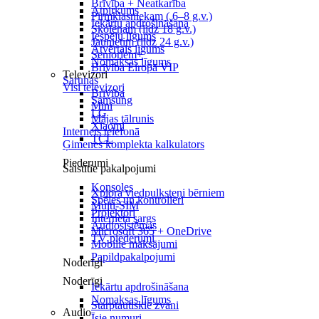
Brīvība + Neatkarība
Atpirkums
Pirmklasniekam ( 6–8 g.v.)
Iekārtu apdrošināšana
Skolēnam (līdz 18 g.v.)
Iespēju līgums
Jaunietim (līdz 24 g.v.)
Atvērtais līgums
Senioriem+
Nomaksas līgums
Brīvība Eiropā VIP
Televizori
Sarunas
Visi televizori
Brīvība
Samsung
Mini
LG
Mājas tālrunis
Xiaomi
Internets telefonā
TCL
Ģimenes komplekta kalkulators
Piederumi
Saistītie pakalpojumi
Konsoles
Xplora viedpulksteņi bērniem
Spēles un kontrolieri
Multi-SIM
Projektori
Interneta sargs
Audiosistēmas
Microsoft 365 + OneDrive
TV piederumi
Mobilie maksājumi
Papildpakalpojumi
Noderīgi
Noderīgi
Iekārtu apdrošināšana
Nomaksas līgums
Starptautiskie zvani
Audio
Īsie numuri