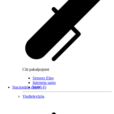
Citi pakalpojumi
Sensors Elpo
Interneta sargs
Stacionārie datori
VoWi-Fi
Viedtelevīzija