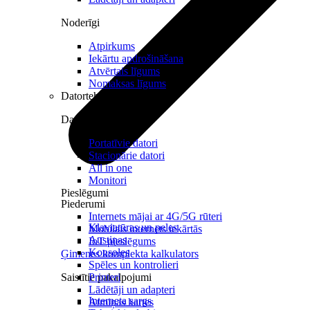
Noderīgi
Atpirkums
Iekārtu apdrošināšana
Atvērtais līgums
Nomaksas līgums
Datortehnika
Datori un Monitori
Portatīvie datori
Stacionārie datori
All in one
Monitori
Pieslēgumi
Piederumi
Internets mājai ar 4G/5G rūteri
Klaviatūras un peles
Mobilais internets iekārtās
Austiņas
IoT pieslēgums
Konsoles
Ģimenes komplekta kalkulators
Spēles un kontrolieri
Saistītie pakalpojumi
Printeri
Lādētāji un adapteri
Interneta sargs
Atmiņas kartes