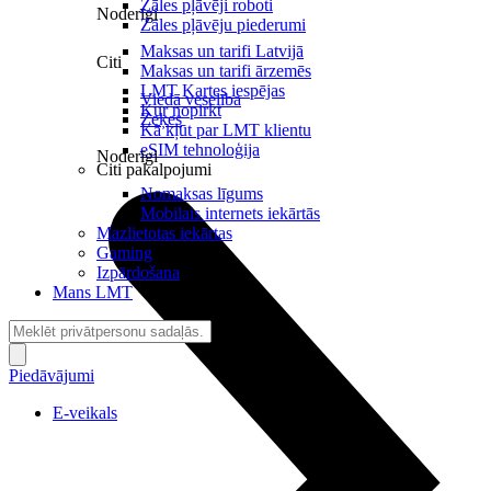
Zāles pļāvēji roboti
Noderīgi
Zāles pļāvēju piederumi
Maksas un tarifi Latvijā
Citi
Maksas un tarifi ārzemēs
LMT Kartes iespējas
Viedā veselība
Kur nopirkt
Zeķes
Kā kļūt par LMT klientu
eSIM tehnoloģija
Noderīgi
Citi pakalpojumi
Nomaksas līgums
Mobilais internets iekārtās
Mazlietotas iekārtas
Gaming
Izpārdošana
Mans LMT
Piedāvājumi
E-veikals