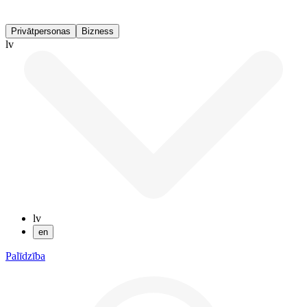
Privātpersonas
Bizness
lv
lv
en
Palīdzība