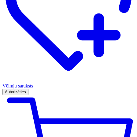
Vēlmju saraksts
Autorizēties