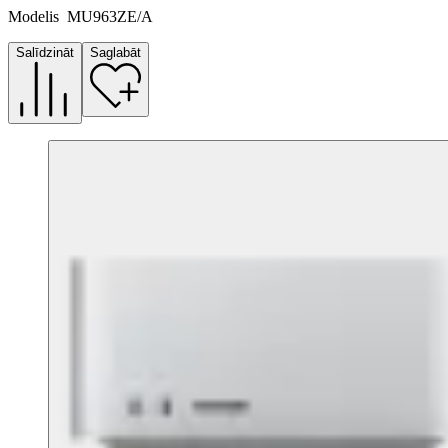
Modelis
MU963ZE/A
Salīdzināt
Saglabāt