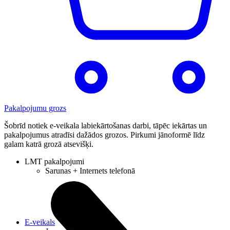
Pakalpojumu grozs
Šobrīd notiek e-veikala labiekārtošanas darbi, tāpēc iekārtas un
pakalpojumus atradīsi dažādos grozos. Pirkumi jānoformē līdz
galam katrā grozā atsevišķi.
LMT pakalpojumi
Sarunas + Internets telefonā
E-veikals