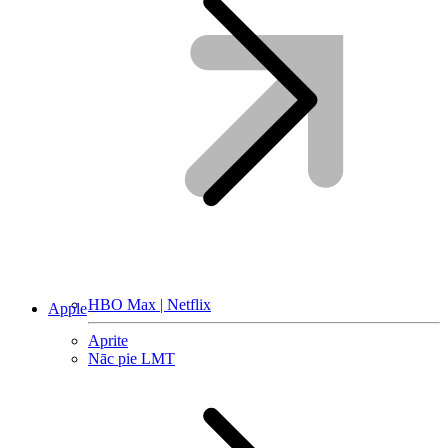
HBO Max | Netflix
Apple
Aprite
Nāc pie LMT