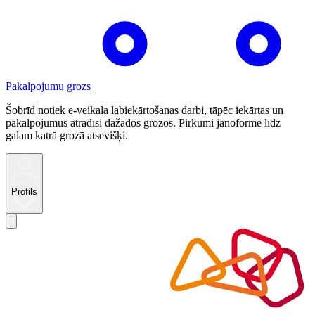
Pakalpojumu grozs
Šobrīd notiek e-veikala labiekārtošanas darbi, tāpēc iekārtas un
pakalpojumus atradīsi dažādos grozos. Pirkumi jānoformē līdz
galam katrā grozā atsevišķi.
Profils