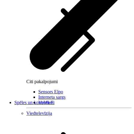
Citi pakalpojumi
Sensors Elpo
Interneta sargs
Spēles un kontrolieri
VoWi-Fi
Viedtelevīzija