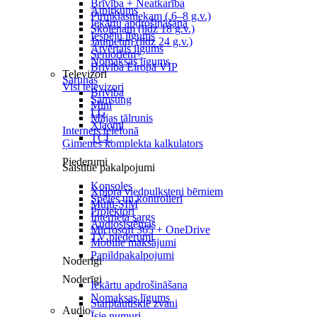
Brīvība + Neatkarība
Atpirkums
Pirmklasniekam ( 6–8 g.v.)
Iekārtu apdrošināšana
Skolēnam (līdz 18 g.v.)
Iespēju līgums
Jaunietim (līdz 24 g.v.)
Atvērtais līgums
Senioriem+
Nomaksas līgums
Brīvība Eiropā VIP
Televizori
Sarunas
Visi televizori
Brīvība
Samsung
Mini
LG
Mājas tālrunis
Xiaomi
Internets telefonā
TCL
Ģimenes komplekta kalkulators
Piederumi
Saistītie pakalpojumi
Konsoles
Xplora viedpulksteņi bērniem
Spēles un kontrolieri
Multi-SIM
Projektori
Interneta sargs
Audiosistēmas
Microsoft 365 + OneDrive
TV piederumi
Mobilie maksājumi
Papildpakalpojumi
Noderīgi
Noderīgi
Iekārtu apdrošināšana
Nomaksas līgums
Starptautiskie zvani
Audio
Īsie numuri