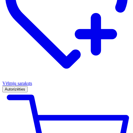
Vēlmju saraksts
Autorizēties