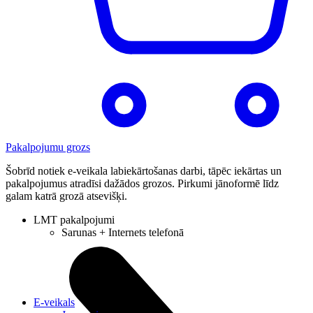
Pakalpojumu grozs
Šobrīd notiek e-veikala labiekārtošanas darbi, tāpēc iekārtas un
pakalpojumus atradīsi dažādos grozos. Pirkumi jānoformē līdz
galam katrā grozā atsevišķi.
LMT pakalpojumi
Sarunas + Internets telefonā
E-veikals