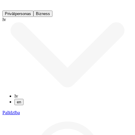
Privātpersonas
Bizness
lv
lv
en
Palīdzība