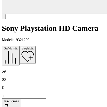
Sony Playstation HD Camera
Modelis
9321200
Salīdzināt
Saglabāt
59
00
€
Ielikt grozā