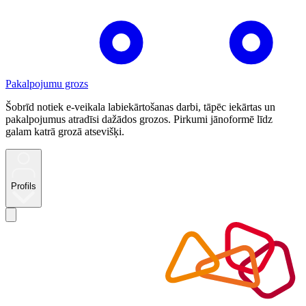
Pakalpojumu grozs
Šobrīd notiek e-veikala labiekārtošanas darbi, tāpēc iekārtas un
pakalpojumus atradīsi dažādos grozos. Pirkumi jānoformē līdz
galam katrā grozā atsevišķi.
Profils