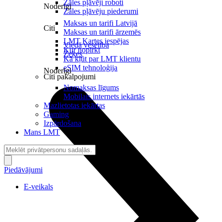
Zāles pļāvēji roboti
Noderīgi
Zāles pļāvēju piederumi
Maksas un tarifi Latvijā
Citi
Maksas un tarifi ārzemēs
LMT Kartes iespējas
Viedā veselība
Kur nopirkt
Zeķes
Kā kļūt par LMT klientu
eSIM tehnoloģija
Noderīgi
Citi pakalpojumi
Nomaksas līgums
Mobilais internets iekārtās
Mazlietotas iekārtas
Gaming
Izpārdošana
Mans LMT
Piedāvājumi
E-veikals