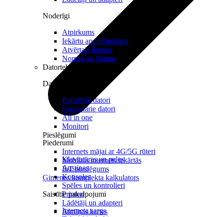
Noderīgi
Atpirkums
Iekārtu apdrošināšana
Atvērtais līgums
Nomaksas līgums
Datortehnika
Datori un Monitori
Portatīvie datori
Stacionārie datori
All in one
Monitori
Pieslēgumi
Piederumi
Internets mājai ar 4G/5G rūteri
Klaviatūras un peles
Mobilais internets iekārtās
Austiņas
IoT pieslēgums
Konsoles
Ģimenes komplekta kalkulators
Spēles un kontrolieri
Saistītie pakalpojumi
Printeri
Lādētāji un adapteri
Interneta sargs
Atmiņas kartes