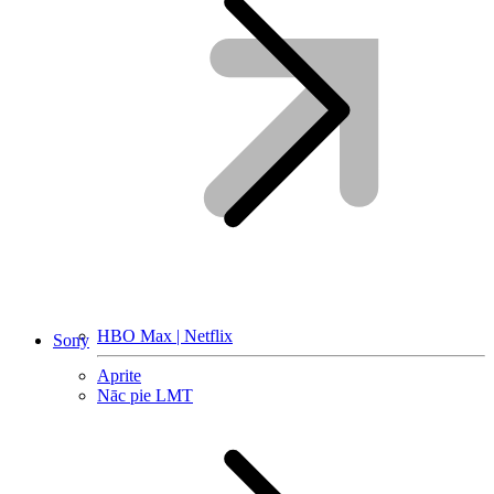
HBO Max | Netflix
Sony
Aprite
Nāc pie LMT