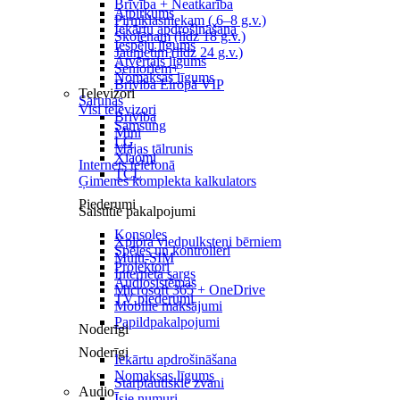
Brīvība + Neatkarība
Atpirkums
Pirmklasniekam ( 6–8 g.v.)
Iekārtu apdrošināšana
Skolēnam (līdz 18 g.v.)
Iespēju līgums
Jaunietim (līdz 24 g.v.)
Atvērtais līgums
Senioriem+
Nomaksas līgums
Brīvība Eiropā VIP
Televizori
Sarunas
Visi televizori
Brīvība
Samsung
Mini
LG
Mājas tālrunis
Xiaomi
Internets telefonā
TCL
Ģimenes komplekta kalkulators
Piederumi
Saistītie pakalpojumi
Konsoles
Xplora viedpulksteņi bērniem
Spēles un kontrolieri
Multi-SIM
Projektori
Interneta sargs
Audiosistēmas
Microsoft 365 + OneDrive
TV piederumi
Mobilie maksājumi
Papildpakalpojumi
Noderīgi
Noderīgi
Iekārtu apdrošināšana
Nomaksas līgums
Starptautiskie zvani
Audio
Īsie numuri