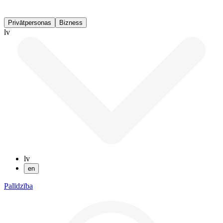
Privātpersonas
Bizness
lv
lv
en
Palīdzība