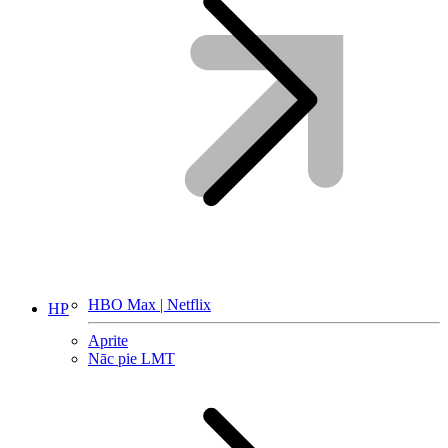
HBO Max | Netflix
HP
Aprite
Nāc pie LMT