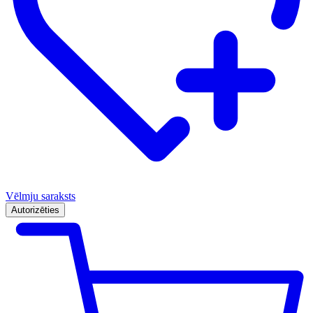
Vēlmju saraksts
Autorizēties