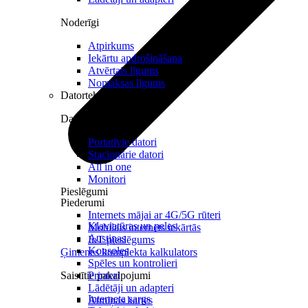
Noderīgi
Atpirkums
Iekārtu apdrošināšana
Atvērtais līgums
Nomaksas līgums
Datortehnika
Datori un Monitori
Portatīvie datori
Stacionārie datori
All in one
Monitori
Pieslēgumi
Piederumi
Internets mājai ar 4G/5G rūteri
Klaviatūras un peles
Mobilais internets iekārtās
Austiņas
IoT pieslēgums
Konsoles
Ģimenes komplekta kalkulators
Spēles un kontrolieri
Saistītie pakalpojumi
Printeri
Lādētāji un adapteri
Interneta sargs
Atmiņas kartes