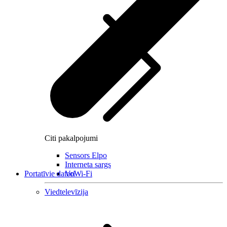
Citi pakalpojumi
Sensors Elpo
Interneta sargs
Portatīvie datori
VoWi-Fi
Viedtelevīzija