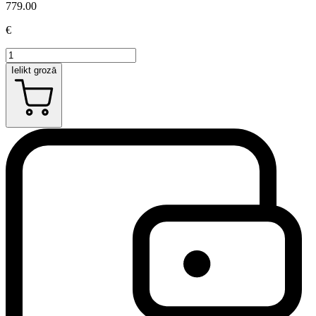
779.00
€
Ielikt grozā