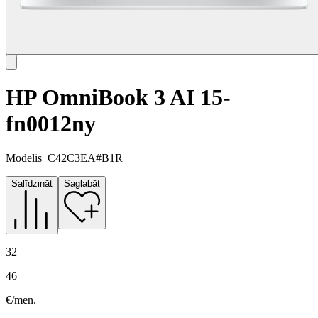
HP OmniBook 3 AI 15-
fn0012ny
Modelis
C42C3EA#B1R
Salīdzināt
Saglabāt
32
46
€/mēn.