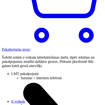
Pakalpojumu grozs
Šobrīd notiek e-veikala labiekārtošanas darbi, tāpēc iekārtas un
pakalpojumus atradīsi dažādos grozos. Pirkumi jānoformē līdz
galam katrā grozā atsevišķi.
LMT pakalpojumi
Sarunas + Internets telefonā
E-veikals