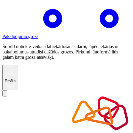
Pakalpojumu grozs
Šobrīd notiek e-veikala labiekārtošanas darbi, tāpēc iekārtas un
pakalpojumus atradīsi dažādos grozos. Pirkumi jānoformē līdz
galam katrā grozā atsevišķi.
Profils