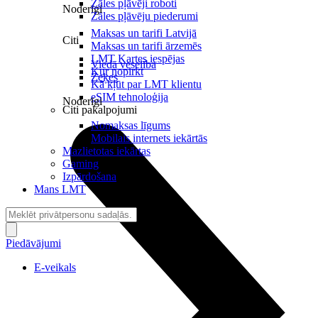
Zāles pļāvēji roboti
Noderīgi
Zāles pļāvēju piederumi
Maksas un tarifi Latvijā
Citi
Maksas un tarifi ārzemēs
LMT Kartes iespējas
Viedā veselība
Kur nopirkt
Zeķes
Kā kļūt par LMT klientu
eSIM tehnoloģija
Noderīgi
Citi pakalpojumi
Nomaksas līgums
Mobilais internets iekārtās
Mazlietotas iekārtas
Gaming
Izpārdošana
Mans LMT
Piedāvājumi
E-veikals