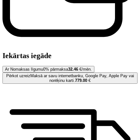
Iekārtas iegāde
Ar Nomaksas līgumu
0% pārmaksa
32.46
€/mēn.
Pērkot uzreiz
Maksā ar savu internetbanku, Google Pay, Apple Pay vai
norēķinu karti.
779.00
€