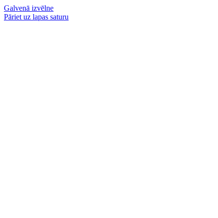
Galvenā izvēlne
Pāriet uz lapas saturu