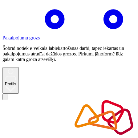
Pakalpojumu grozs
Šobrīd notiek e-veikala labiekārtošanas darbi, tāpēc iekārtas un
pakalpojumus atradīsi dažādos grozos. Pirkumi jānoformē līdz
galam katrā grozā atsevišķi.
Profils