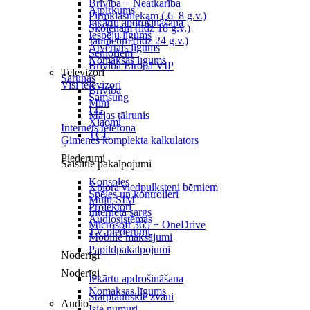
Brīvība + Neatkarība
Atpirkums
Pirmklasniekam ( 6–8 g.v.)
Iekārtu apdrošināšana
Skolēnam (līdz 18 g.v.)
Iespēju līgums
Jaunietim (līdz 24 g.v.)
Atvērtais līgums
Senioriem+
Nomaksas līgums
Brīvība Eiropā VIP
Televizori
Sarunas
Visi televizori
Brīvība
Samsung
Mini
LG
Mājas tālrunis
Xiaomi
Internets telefonā
TCL
Ģimenes komplekta kalkulators
Piederumi
Saistītie pakalpojumi
Konsoles
Xplora viedpulksteņi bērniem
Spēles un kontrolieri
Multi-SIM
Projektori
Interneta sargs
Audiosistēmas
Microsoft 365 + OneDrive
TV piederumi
Mobilie maksājumi
Papildpakalpojumi
Noderīgi
Noderīgi
Iekārtu apdrošināšana
Nomaksas līgums
Starptautiskie zvani
Audio
Īsie numuri