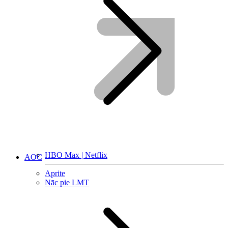
HBO Max | Netflix
AOC
Aprite
Nāc pie LMT