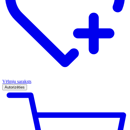
Vēlmju saraksts
Autorizēties