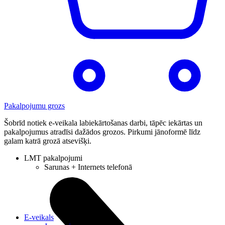
Pakalpojumu grozs
Šobrīd notiek e-veikala labiekārtošanas darbi, tāpēc iekārtas un
pakalpojumus atradīsi dažādos grozos. Pirkumi jānoformē līdz
galam katrā grozā atsevišķi.
LMT pakalpojumi
Sarunas + Internets telefonā
E-veikals