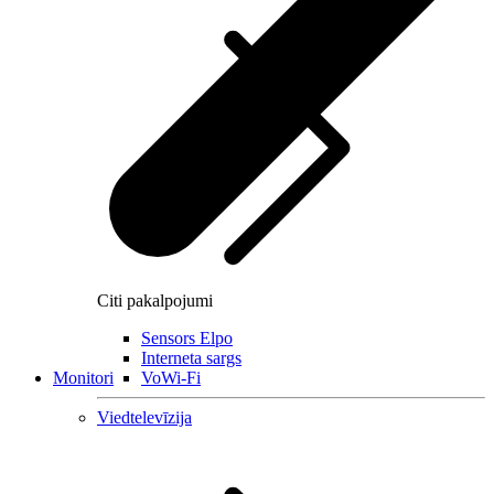
Citi pakalpojumi
Sensors Elpo
Interneta sargs
Monitori
VoWi-Fi
Viedtelevīzija