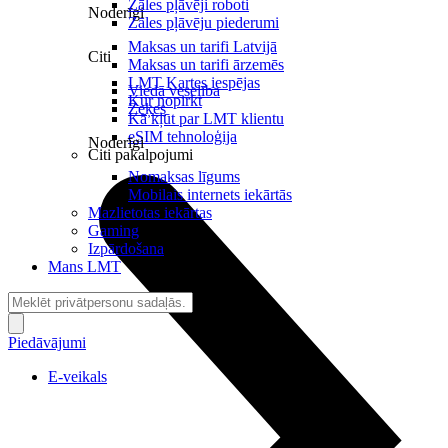
Zāles pļāvēji roboti
Noderīgi
Zāles pļāvēju piederumi
Maksas un tarifi Latvijā
Citi
Maksas un tarifi ārzemēs
LMT Kartes iespējas
Viedā veselība
Kur nopirkt
Zeķes
Kā kļūt par LMT klientu
eSIM tehnoloģija
Noderīgi
Citi pakalpojumi
Nomaksas līgums
Mobilais internets iekārtās
Mazlietotas iekārtas
Gaming
Izpārdošana
Mans LMT
Piedāvājumi
E-veikals