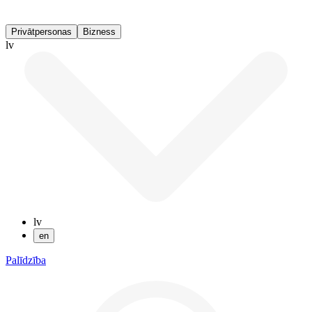
Privātpersonas
Bizness
lv
lv
en
Palīdzība