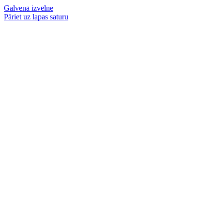
Galvenā izvēlne
Pāriet uz lapas saturu