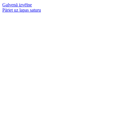
Galvenā izvēlne
Pāriet uz lapas saturu