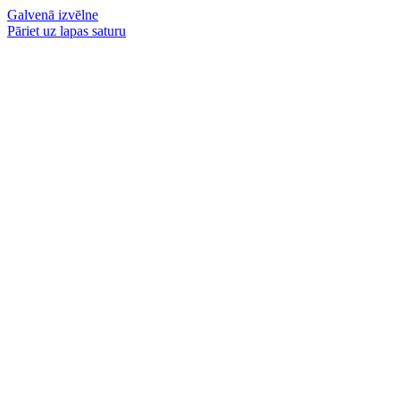
Galvenā izvēlne
Pāriet uz lapas saturu