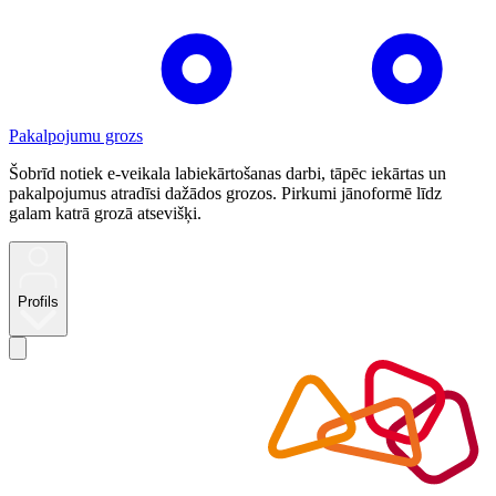
Pakalpojumu grozs
Šobrīd notiek e-veikala labiekārtošanas darbi, tāpēc iekārtas un
pakalpojumus atradīsi dažādos grozos. Pirkumi jānoformē līdz
galam katrā grozā atsevišķi.
Profils