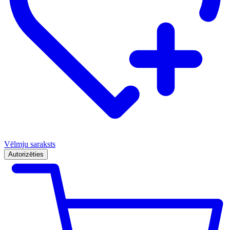
Vēlmju saraksts
Autorizēties