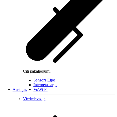
Citi pakalpojumi
Sensors Elpo
Interneta sargs
Austiņas
VoWi-Fi
Viedtelevīzija