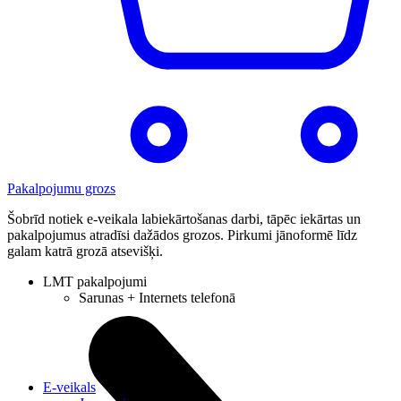
Pakalpojumu grozs
Šobrīd notiek e-veikala labiekārtošanas darbi, tāpēc iekārtas un
pakalpojumus atradīsi dažādos grozos. Pirkumi jānoformē līdz
galam katrā grozā atsevišķi.
LMT pakalpojumi
Sarunas + Internets telefonā
E-veikals