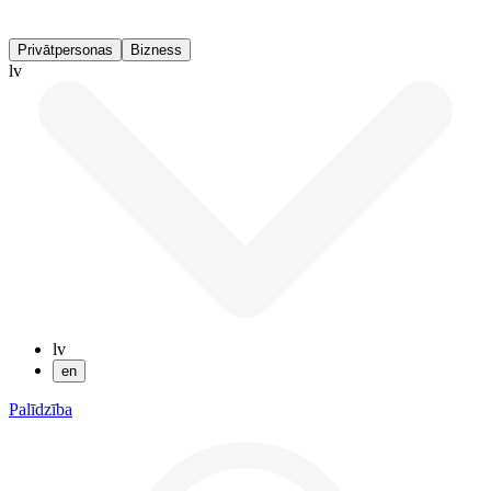
Privātpersonas
Bizness
lv
lv
en
Palīdzība