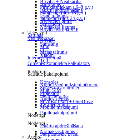
Brīvība + Neatkarība
Atpirkums
Pirmklasniekam ( 6–8 g.v.)
Iekārtu apdrošināšana
Skolēnam (līdz 18 g.v.)
Iespēju līgums
Jaunietim (līdz 24 g.v.)
Atvērtais līgums
Senioriem+
Nomaksas līgums
Brīvība Eiropā VIP
Televizori
Sarunas
Visi televizori
Brīvība
Samsung
Mini
LG
Mājas tālrunis
Xiaomi
Internets telefonā
TCL
Ģimenes komplekta kalkulators
Piederumi
Saistītie pakalpojumi
Konsoles
Xplora viedpulksteņi bērniem
Spēles un kontrolieri
Multi-SIM
Projektori
Interneta sargs
Audiosistēmas
Microsoft 365 + OneDrive
TV piederumi
Mobilie maksājumi
Papildpakalpojumi
Noderīgi
Noderīgi
Iekārtu apdrošināšana
Nomaksas līgums
Starptautiskie zvani
Audio
Īsie numuri