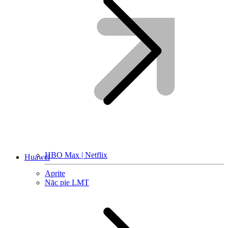
HBO Max | Netflix
Huawei
Aprite
Nāc pie LMT