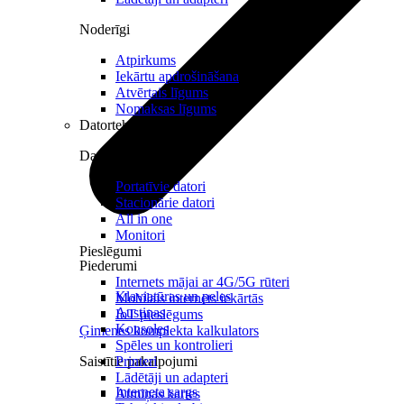
Noderīgi
Atpirkums
Iekārtu apdrošināšana
Atvērtais līgums
Nomaksas līgums
Datortehnika
Datori un Monitori
Portatīvie datori
Stacionārie datori
All in one
Monitori
Pieslēgumi
Piederumi
Internets mājai ar 4G/5G rūteri
Klaviatūras un peles
Mobilais internets iekārtās
Austiņas
IoT pieslēgums
Konsoles
Ģimenes komplekta kalkulators
Spēles un kontrolieri
Saistītie pakalpojumi
Printeri
Lādētāji un adapteri
Interneta sargs
Atmiņas kartes