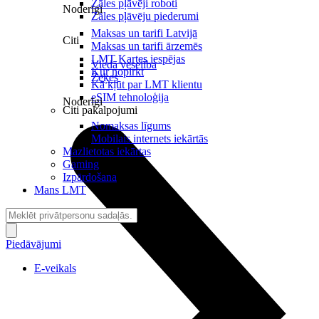
Zāles pļāvēji roboti
Noderīgi
Zāles pļāvēju piederumi
Maksas un tarifi Latvijā
Citi
Maksas un tarifi ārzemēs
LMT Kartes iespējas
Viedā veselība
Kur nopirkt
Zeķes
Kā kļūt par LMT klientu
eSIM tehnoloģija
Noderīgi
Citi pakalpojumi
Nomaksas līgums
Mobilais internets iekārtās
Mazlietotas iekārtas
Gaming
Izpārdošana
Mans LMT
Piedāvājumi
E-veikals