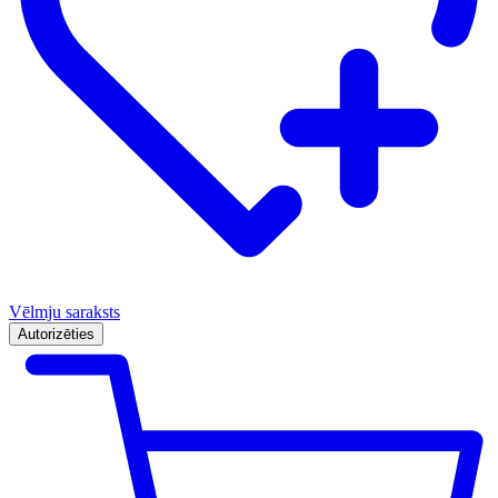
Vēlmju saraksts
Autorizēties