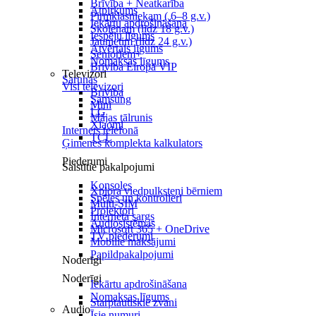
Brīvība + Neatkarība
Atpirkums
Pirmklasniekam ( 6–8 g.v.)
Iekārtu apdrošināšana
Skolēnam (līdz 18 g.v.)
Iespēju līgums
Jaunietim (līdz 24 g.v.)
Atvērtais līgums
Senioriem+
Nomaksas līgums
Brīvība Eiropā VIP
Televizori
Sarunas
Visi televizori
Brīvība
Samsung
Mini
LG
Mājas tālrunis
Xiaomi
Internets telefonā
TCL
Ģimenes komplekta kalkulators
Piederumi
Saistītie pakalpojumi
Konsoles
Xplora viedpulksteņi bērniem
Spēles un kontrolieri
Multi-SIM
Projektori
Interneta sargs
Audiosistēmas
Microsoft 365 + OneDrive
TV piederumi
Mobilie maksājumi
Papildpakalpojumi
Noderīgi
Noderīgi
Iekārtu apdrošināšana
Nomaksas līgums
Starptautiskie zvani
Audio
Īsie numuri