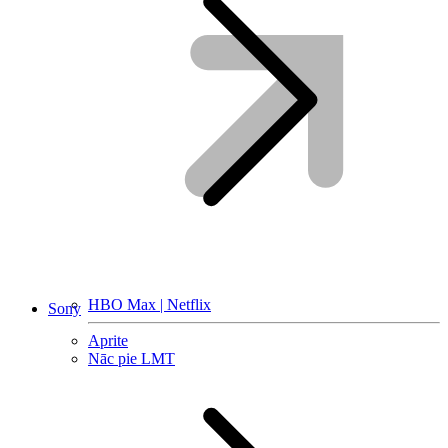
HBO Max | Netflix
Sony
Aprite
Nāc pie LMT