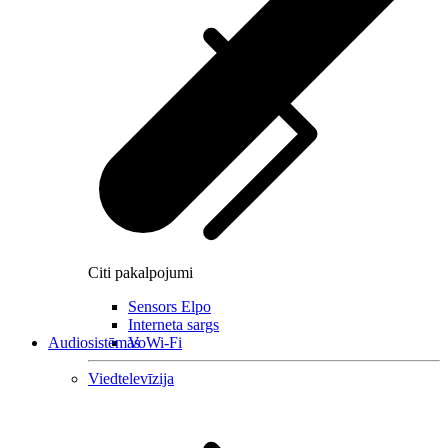
Citi pakalpojumi
Sensors Elpo
Interneta sargs
Audiosistēmas
VoWi-Fi
Viedtelevīzija