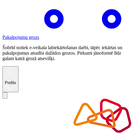
Pakalpojumu grozs
Šobrīd notiek e-veikala labiekārtošanas darbi, tāpēc iekārtas un
pakalpojumus atradīsi dažādos grozos. Pirkumi jānoformē līdz
galam katrā grozā atsevišķi.
Profils