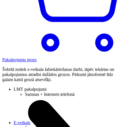
Pakalpojumu grozs
Šobrīd notiek e-veikala labiekārtošanas darbi, tāpēc iekārtas un
pakalpojumus atradīsi dažādos grozos. Pirkumi jānoformē līdz
galam katrā grozā atsevišķi.
LMT pakalpojumi
Sarunas + Internets telefonā
E-veikals