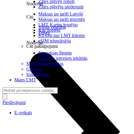
Zāles pļāvēji roboti
Noderīgi
Zāles pļāvēju piederumi
Maksas un tarifi Latvijā
Citi
Maksas un tarifi ārzemēs
LMT Kartes iespējas
Viedā veselība
Kur nopirkt
Zeķes
Kā kļūt par LMT klientu
eSIM tehnoloģija
Noderīgi
Citi pakalpojumi
Nomaksas līgums
Mobilais internets iekārtās
Mazlietotas iekārtas
Gaming
Izpārdošana
Mans LMT
Piedāvājumi
E-veikals