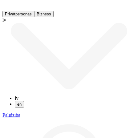
Privātpersonas
Bizness
lv
lv
en
Palīdzība