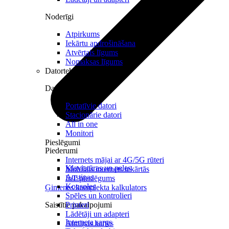
Noderīgi
Atpirkums
Iekārtu apdrošināšana
Atvērtais līgums
Nomaksas līgums
Datortehnika
Datori un Monitori
Portatīvie datori
Stacionārie datori
All in one
Monitori
Pieslēgumi
Piederumi
Internets mājai ar 4G/5G rūteri
Klaviatūras un peles
Mobilais internets iekārtās
Austiņas
IoT pieslēgums
Konsoles
Ģimenes komplekta kalkulators
Spēles un kontrolieri
Saistītie pakalpojumi
Printeri
Lādētāji un adapteri
Interneta sargs
Atmiņas kartes