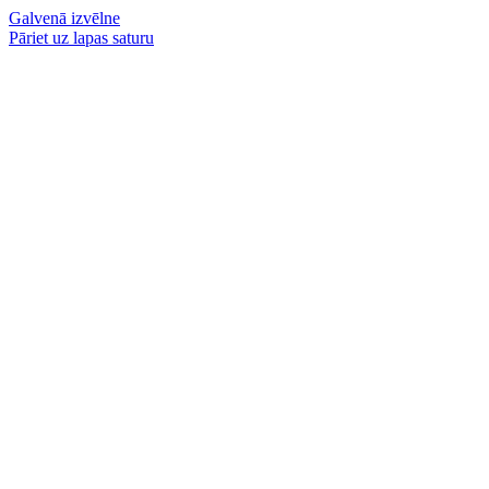
Galvenā izvēlne
Pāriet uz lapas saturu