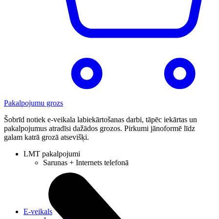
Pakalpojumu grozs
Šobrīd notiek e-veikala labiekārtošanas darbi, tāpēc iekārtas un
pakalpojumus atradīsi dažādos grozos. Pirkumi jānoformē līdz
galam katrā grozā atsevišķi.
LMT pakalpojumi
Sarunas + Internets telefonā
E-veikals