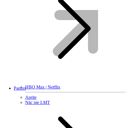
HBO Max | Netflix
Panzer
Aprite
Nāc pie LMT