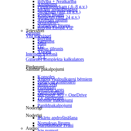
Brīvība + Neatkarība
Atpirkums
Pirmklasniekam ( 6–8 g.v.)
Iekārtu apdrošināšana
Skolēnam (līdz 18 g.v.)
Iespēju līgums
Jaunietim (līdz 24 g.v.)
Atvērtais līgums
Senioriem+
Nomaksas līgums
Brīvība Eiropā VIP
Televizori
Sarunas
Visi televizori
Brīvība
Samsung
Mini
LG
Mājas tālrunis
Xiaomi
Internets telefonā
TCL
Ģimenes komplekta kalkulators
Piederumi
Saistītie pakalpojumi
Konsoles
Xplora viedpulksteņi bērniem
Spēles un kontrolieri
Multi-SIM
Projektori
Interneta sargs
Audiosistēmas
Microsoft 365 + OneDrive
TV piederumi
Mobilie maksājumi
Papildpakalpojumi
Noderīgi
Noderīgi
Iekārtu apdrošināšana
Nomaksas līgums
Starptautiskie zvani
Audio
Īsie numuri