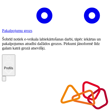
Pakalpojumu grozs
Šobrīd notiek e-veikala labiekārtošanas darbi, tāpēc iekārtas un
pakalpojumus atradīsi dažādos grozos. Pirkumi jānoformē līdz
galam katrā grozā atsevišķi.
Profils