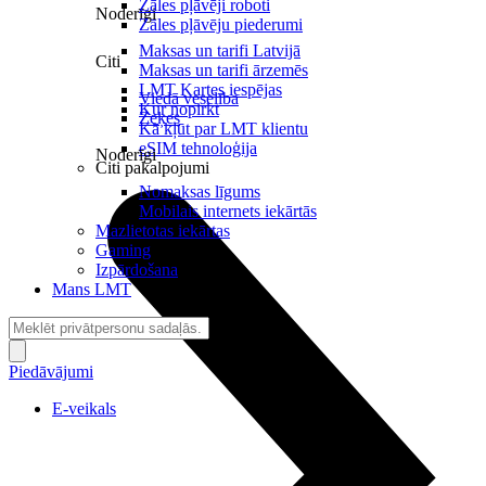
Zāles pļāvēji roboti
Noderīgi
Zāles pļāvēju piederumi
Maksas un tarifi Latvijā
Citi
Maksas un tarifi ārzemēs
LMT Kartes iespējas
Viedā veselība
Kur nopirkt
Zeķes
Kā kļūt par LMT klientu
eSIM tehnoloģija
Noderīgi
Citi pakalpojumi
Nomaksas līgums
Mobilais internets iekārtās
Mazlietotas iekārtas
Gaming
Izpārdošana
Mans LMT
Piedāvājumi
E-veikals