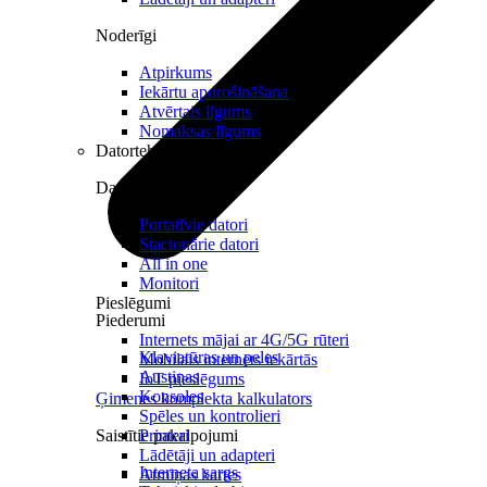
Noderīgi
Atpirkums
Iekārtu apdrošināšana
Atvērtais līgums
Nomaksas līgums
Datortehnika
Datori un Monitori
Portatīvie datori
Stacionārie datori
All in one
Monitori
Pieslēgumi
Piederumi
Internets mājai ar 4G/5G rūteri
Klaviatūras un peles
Mobilais internets iekārtās
Austiņas
IoT pieslēgums
Konsoles
Ģimenes komplekta kalkulators
Spēles un kontrolieri
Saistītie pakalpojumi
Printeri
Lādētāji un adapteri
Interneta sargs
Atmiņas kartes