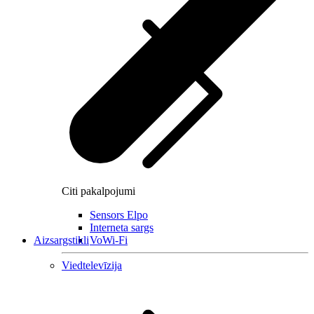
Citi pakalpojumi
Sensors Elpo
Interneta sargs
Aizsargstikli
VoWi-Fi
Viedtelevīzija