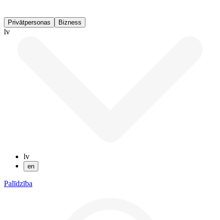
Privātpersonas
Bizness
lv
lv
en
Palīdzība