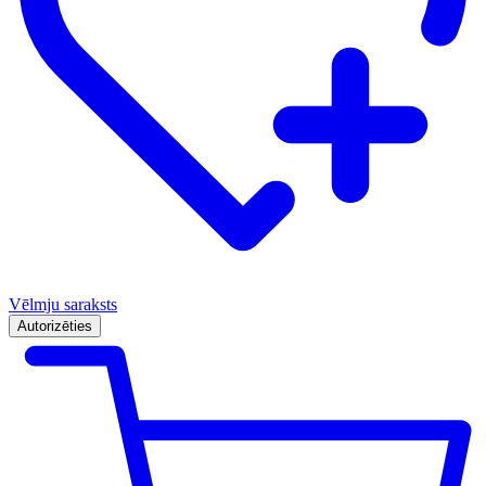
Vēlmju saraksts
Autorizēties