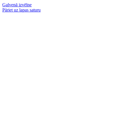
Galvenā izvēlne
Pāriet uz lapas saturu