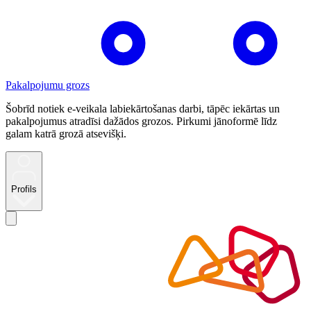
Pakalpojumu grozs
Šobrīd notiek e-veikala labiekārtošanas darbi, tāpēc iekārtas un
pakalpojumus atradīsi dažādos grozos. Pirkumi jānoformē līdz
galam katrā grozā atsevišķi.
Profils