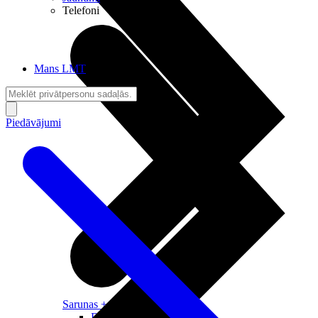
Telefoni
Mans LMT
Piedāvājumi
Sarunas + Internets
Brīvība + Neatkarība