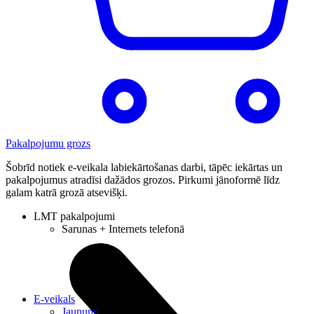
Pakalpojumu grozs
Šobrīd notiek e-veikala labiekārtošanas darbi, tāpēc iekārtas un
pakalpojumus atradīsi dažādos grozos. Pirkumi jānoformē līdz
galam katrā grozā atsevišķi.
LMT pakalpojumi
Sarunas + Internets telefonā
E-veikals
Jaunumi