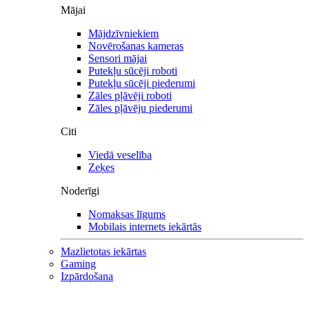
Mājai
Mājdzīvniekiem
Novērošanas kameras
Sensori mājai
Putekļu sūcēji roboti
Putekļu sūcēji piederumi
Zāles pļāvēji roboti
Zāles pļāvēju piederumi
Citi
Viedā veselība
Zeķes
Noderīgi
Nomaksas līgums
Mobilais internets iekārtās
Mazlietotas iekārtas
Gaming
Izpārdošana