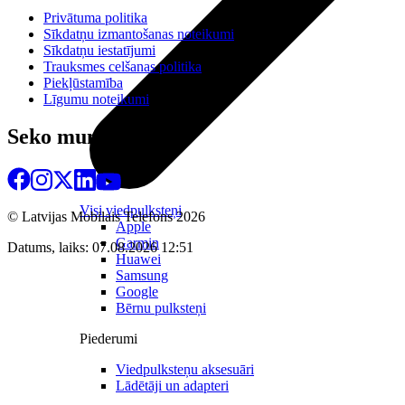
Privātuma politika
Sīkdatņu izmantošanas noteikumi
Sīkdatņu iestatījumi
Trauksmes celšanas politika
Piekļūstamība
Līgumu noteikumi
Seko mums
Visi viedpulksteņi
© Latvijas Mobilais Telefons
2026
Apple
Garmin
Datums, laiks: 07.08.2026 12:51
Huawei
Samsung
Google
Bērnu pulksteņi
Piederumi
Viedpulksteņu aksesuāri
Lādētāji un adapteri