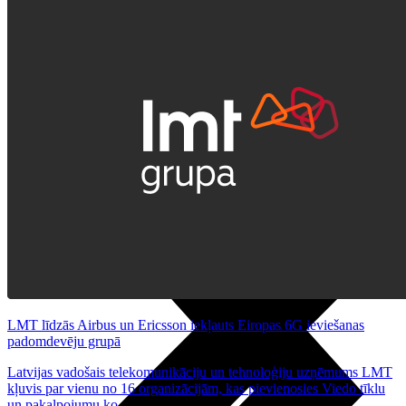
Noderīgi
Planšetes
Maksas un tarifi Latvijā
Maksas un tarifi ārzemēs
LMT Kartes iespējas
Kur nopirkt
Kā kļūt par LMT klientu
eSIM tehnoloģija
Citi pakalpojumi
LMT līdzās Airbus un Ericsson iekļauts Eiropas 6G ieviešanas
padomdevēju grupā
Latvijas vadošais telekomunikāciju un tehnoloģiju uzņēmums LMT
kļuvis par vienu no 16 organizācijām, kas pievienosies Viedo tīklu
un pakalpojumu ko...