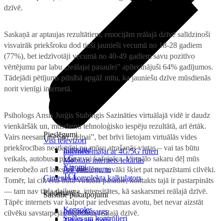
dzīvē.
Saskaņā ar aptaujas rezultātiem, emocijām reālajā dzīvē salīdzinoši
visvairāk priekšroku dod tieši jaunieši vecumā no 18-28 gadiem
(77%), bet iedzīvotāji vecumā no 40-49 gadiem savu pozitīvo
vērtējumu par labu „reālajai pasaulei” apliecinājuši 64% gadījumos.
Tādejādi pētījums pilnībā apgāž mītu, ka jauniešu dzīve mūsdienās
norit vienīgi internetā.
Psihologs Ansis Jurģis Stabingis
Sazināties virtuālajā vidē ir daudz
vienkāršāk un, mūsdienu tehnoloģisko iespēju rezultātā, arī ērtāk.
Pieslēgumi
Vairs neesam piesieti „telpai”, bet brīvi lietojam virtuālās vides
Visi televizori
priekšrocības neatkarīgi no mūsu atrašanās vietas – vai tas būtu
Samsung
Internets mājai ar 4G/5G rūteri
LG
veikals, autobusa pietura vai kafejnīca. Virtuālo sakaru dēļ mūs
Mobilais internets iekārtās
Xiaomi
IoT pieslēgums
neierobežo arī laiks un attālums, tuvāki šķiet pat nepazīstami cilvēki.
TCL
Ģimenes komplekta kalkulators
Tomēr, lai cik ērta būtu virtuālā pasaule, kontakts tajā ir pastarpināts
— tam nav tāda dziļuma, intensitātes, kā saskarsmei reālajā dzīvē.
Piederumi
Saistītie pakalpojumi
Tāpēc internets var kalpot par iedvesmas avotu, bet nevar aizstāt
Konsoles
Interneta sargs
cilvēku savstarpējās attiecības reālajā dzīvē.
Spēles un kontrolieri
Tehniskie darbi