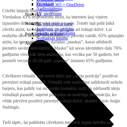
Projektori
Microsoft 365 + OneDrive
Audiosistēmas
Cilvēki labprāt būtu drosmīgāki
TV piederumi
Noderīgi
Vienlaikus 43% respondentu atzīst, ka internets ļauj viņiem
izpausties drosmīgāk, nekā reālā pasaule. Tomēr tajā pašā laikā
Noderīgi
5G pārklājuma karte
Jautājumi un atbildes
cilvēki atzīst, ka labprāt būtu drosmīgāki arī reālajā dzīvē. Lai
Iekārtu apdrošināšana
Priekšapmaksas karte
realizētu savu brīvību un uzdrošinātos paveikt vairāk, 65% aptaujāto
Nomaksas līgums
atzīst, ka internetā izmanto dažādas „maskas”, kuras atbilstoši
Audio
piemēro savām aktivitātēm. „Masku” kā savas identitātes daļu 76%
gadījumu visvairāk lieto auditorija, kas vecāka par 50 gadiem, bet
jaunieši vecumā 18-28 gadi „maskas” izmanto 65% gadījumu.
Cilvēkiem virtuālā vide nereti kļūst par „starta pozīciju” pozitīvai
pieredzei reālajā pasaulē. Virtuālā vide nodrošina salīdzinoši nelielu
barjeru, kas palīdz vai nu uzsākt kontaktu, radīt un pārbaudīt ideju
virtuālajā pasaulē, saņemt praktisku un noderīgu informāciju, ko
vēlāk pārvērst pozitīvā pieredzē reālajā dzīvē,
skaidro Ansis Jurģis
Stabingis.
Tieši tāpēc, lai palīdzētu cilvēkiem internetā iegūto brīvību un