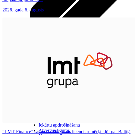
2026. gada 6. augusts
Visas planšetes
Samsung
Apple
Lenovo
Xiaomi
ONYX
Piederumi
Citi pakalpojumi
Vāki un ietvari
Irbuļi
Sensors Elpo
Klaviatūras un peles
Interneta sargs
Lādētāji un adapteri
VoWi-Fi
Noderīgi
Viedtelevīzija
Atpirkums
Iekārtu apdrošināšana
Atvērtais līgums
“LMT Finance” saņem kreditēšanas licenci ar mērķi kļūt par Baltijā