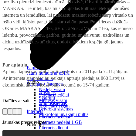
pozitīvo pieredzi iemiesot arī reālajā dzīvē, OKarti ir pārņēmušas –
MASKAS. Tie ir tēli, kas mūsu digitālās kultūras ietekmē radušies
internetā un ieradušies, lai palīdzētu mazināt robežu starp virtuālo un
reālo vidi, kļūstot par „tiltu” starp abām pasaulēm. Piecas dažādās
OKartes MASKAS - #Iks, #Eror, #Noa, #Mia un #Teo, kas iemieso
līderību, provocēšanu, gādību, gudrību un naivumu, uzdrošinās un
aicina uzdrīkstēties arī citus, dodot cilvēkiem iespēju gūt jaunus
iespaidus.
Par aptauju
Papildināt
Aptauja tapusi sadarbībā ar Snapshots no 2011.gada 7.-11.jūlijam.
Jauns numurs ar eSIM
Ar interneta starpniecību veiktajā aptaujā piedalījās 860 Latvijas
Jauns numurs
Audio
Sarunas + Internets
ekonomiski aktīvie iedzīvotāji vecumā no 15-74 gadiem.
Nedēļa visam
Austiņas
Sarunas nedēļai
Skaļruņi
Mēnesis visam
Dalīties ar saiti
Audiosistēmas
90 dienas visam
Brīvroku sistēmas
Internets
Mikrofoni un skaņu pultis
Internets nedēļai
Jaunākās preses relīzes
Internets nedēļai 1 GB
Noderīgi
Internets dienai
Nomaksas līgums