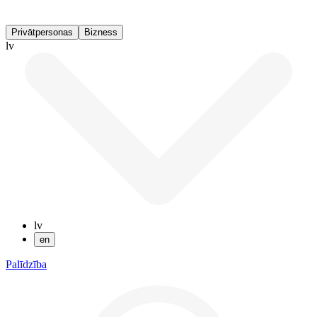
Privātpersonas
Bizness
lv
lv
en
Palīdzība