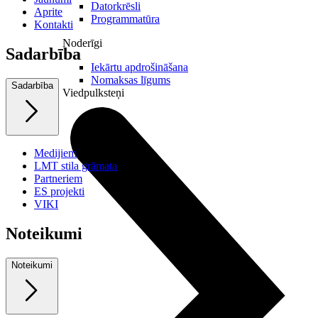
Datorkrēsli
Aprite
Programmatūra
Kontakti
Noderīgi
Sadarbība
Iekārtu apdrošināšana
Nomaksas līgums
Sadarbība
Viedpulksteņi
Medijiem
LMT stila grāmata
Partneriem
ES projekti
VIKI
Noteikumi
Noteikumi