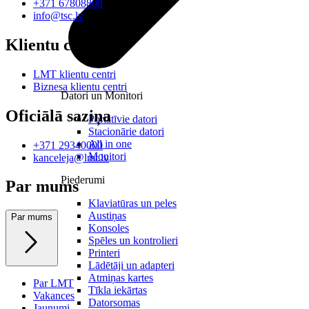
+371 67808808
info@tsc.lv
Klientu centri
LMT klientu centri
Biznesa klientu centri
Datori un Monitori
Oficiālā saziņa
Portatīvie datori
Stacionārie datori
All in one
+371 29340000
Monitori
kanceleja@lmt.lv
Piederumi
Par mums
Klaviatūras un peles
Austiņas
Par mums
Konsoles
Spēles un kontrolieri
Printeri
Lādētāji un adapteri
Atmiņas kartes
Par LMT
Tīkla iekārtas
Vakances
Datorsomas
Jaunumi