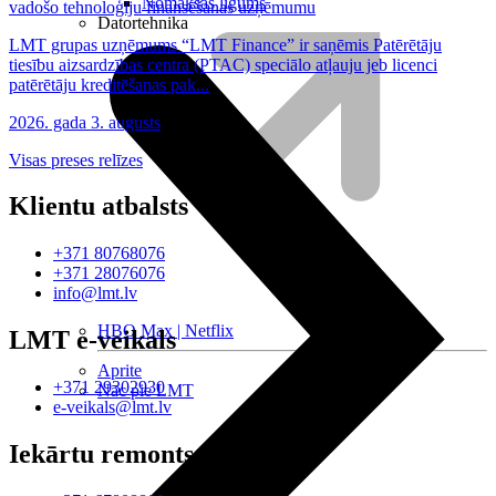
Nomaksas līgums
vadošo tehnoloģiju finansēšanas uzņēmumu
Datortehnika
LMT grupas uzņēmums “LMT Finance” ir saņēmis Patērētāju
tiesību aizsardzības centra (PTAC) speciālo atļauju jeb licenci
patērētāju kreditēšanas pak...
2026. gada 3. augusts
Visas preses relīzes
Klientu atbalsts
+371 80768076
+371 28076076
info@lmt.lv
HBO Max | Netflix
LMT e-veikals
Aprite
+371 29302930
Nāc pie LMT
e-veikals@lmt.lv
Iekārtu remonts