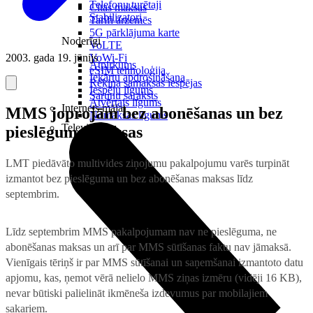
Telefonu turētaji
Citas maksas
Stabilizatori
Tarifi ārzemēs
5G pārklājuma karte
Noderīgi
VoLTE
2003. gada 19. jūnijs
VoWi-Fi
Atpirkums
eSIM tehnoloģija
Iekārtu apdrošināšana
Rēķina samaksas iespējas
Iespēju līgums
Sarunu saraksts
Atvērtais līgums
Internets mājai
MMS joprojām bez abonēšanas un bez
Nomaksas līgums
Televizori
pieslēguma maksas
LMT piedāvāto multivides ziņojumu pakalpojumu varēs turpināt
izmantot bez pieslēguma un bez abonēšanas maksas līdz
septembrim.
Līdz septembrim MMS pakalpojumam nav ne pieslēguma, ne
abonēšanas maksas un arī par MMS sūtīšanas faktu nav jāmaksā.
Vienīgais tēriņš ir par MMS sūtīšanai un saņemšanai izmantoto datu
apjomu, kas, ņemot vērā nelielo MMS ziņas izmēru (vidēji 16 KB),
nevar būtiski palielināt ikmēneša izdevumus par mobilajiem
sakariem.