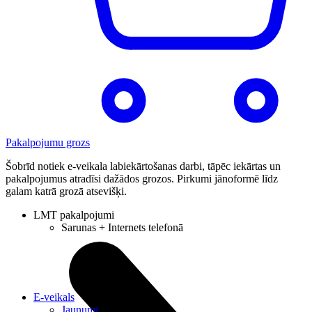
Pakalpojumu grozs
Šobrīd notiek e-veikala labiekārtošanas darbi, tāpēc iekārtas un
pakalpojumus atradīsi dažādos grozos. Pirkumi jānoformē līdz
galam katrā grozā atsevišķi.
LMT pakalpojumi
Sarunas + Internets telefonā
E-veikals
Jaunumi