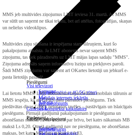
MMS jeb multivides ziņojumus LMT ieviesa 31. martā. Ar MMS
var sūtīt un saņemt ne tikai tekstu, bet arī attēlus, fotogrāfijas, skaņas
un nelielus videoklipus.
Multivides ziņu sūtīšana ir iespējama starp tālruņiem, kuri šo
pakalpojumu atbalsta. Ja LMT abonents nevar saņemt MMS
ziņojumu, tas tiek pāradresēts uz LMT mājas lapas sadaļu "MMS".
Ziņojuma adresāts saņem informatīvu īsziņu un piekļuves paroli.
Šādi MMS ziņojumu var saņemt arī OKartes lietotāji un jebkurš e-
pasta lietotājs pasaulē.
Pieslēgumi
Visi televizori
Samsung
Internets mājai ar 4G/5G rūteri
Lai lietotu MMS, LMT abonentam nepieciešams mobilais tālrunis ar
LG
Mobilais internets iekārtās
MMS iespēju, kā arī GPRS datu pārraides pieslēgums. Tiek
Xiaomi
IoT pieslēgums
piedāvātas divas GPRS lietošanas izvēles – pastāvīgais un īslaicīgais
TCL
Ģimenes komplekta kalkulators
pieslēgums. Pirmajā gadījumā pakalpojumam ir pieslēguma un
Piederumi
Saistītie pakalpojumi
abonēšanas maksa, 5 MB mēnesī par brīvu, bet katrs nākamais MB
maksā Ls 0,20. Otrajā gadījumā nav ne pieslēguma, ne abonēšanas
Konsoles
Interneta sargs
maksas, bet katrs MB datu maksā Ls 0,83.
Spēles un kontrolieri
Tehniskie darbi