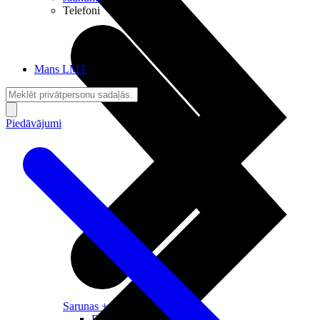
Telefoni
Mans LMT
Piedāvājumi
Sarunas + Internets
Brīvība + Neatkarība