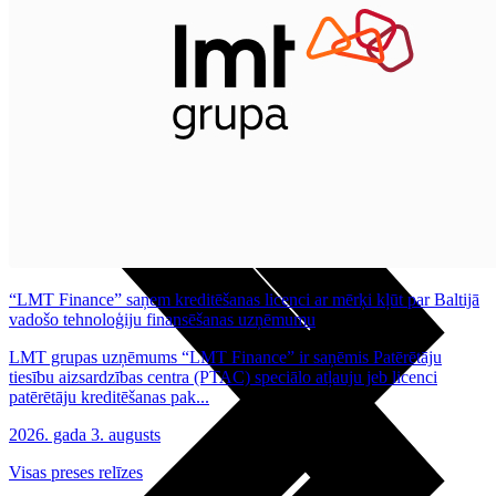
Noderīgi
Planšetes
Maksas un tarifi Latvijā
Maksas un tarifi ārzemēs
LMT Kartes iespējas
Kur nopirkt
Kā kļūt par LMT klientu
eSIM tehnoloģija
Citi pakalpojumi
“LMT Finance” saņem kreditēšanas licenci ar mērķi kļūt par Baltijā
vadošo tehnoloģiju finansēšanas uzņēmumu
LMT grupas uzņēmums “LMT Finance” ir saņēmis Patērētāju
tiesību aizsardzības centra (PTAC) speciālo atļauju jeb licenci
patērētāju kreditēšanas pak...
2026. gada 3. augusts
Visas preses relīzes