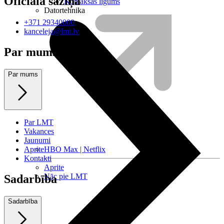
Oficiālā saziņa
Nomaksas līgums
Datortehnika
+371 29340000
kanceleja@lmt.lv
Par mums
Par mums
Par LMT
Vakances
Jaunumi
Aprite
HBO Max | Netflix
Kontakti
Aprite
Nāc pie LMT
Sadarbība
Sadarbība