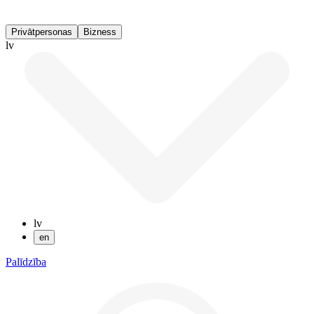
Privātpersonas
Bizness
lv
lv
en
Palīdzība