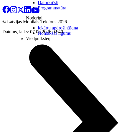
Datorkrēsli
Programmatūra
Noderīgi
© Latvijas Mobilais Telefons
2026
Iekārtu apdrošināšana
Datums, laiks: 07.08.2026 02:40
Nomaksas līgums
Viedpulksteņi