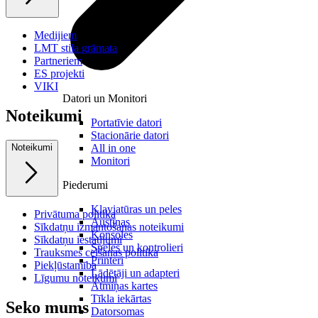
Medijiem
LMT stila grāmata
Partneriem
ES projekti
VIKI
Datori un Monitori
Noteikumi
Portatīvie datori
Stacionārie datori
All in one
Noteikumi
Monitori
Piederumi
Klaviatūras un peles
Privātuma politika
Austiņas
Sīkdatņu izmantošanas noteikumi
Konsoles
Sīkdatņu iestatījumi
Spēles un kontrolieri
Trauksmes celšanas politika
Printeri
Piekļūstamība
Lādētāji un adapteri
Līgumu noteikumi
Atmiņas kartes
Tīkla iekārtas
Seko mums
Datorsomas