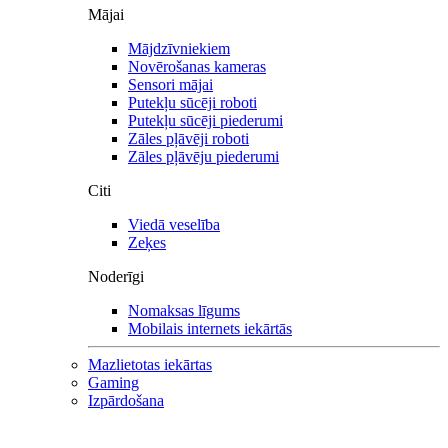
Mājai
Mājdzīvniekiem
Novērošanas kameras
Sensori mājai
Putekļu sūcēji roboti
Putekļu sūcēji piederumi
Zāles pļāvēji roboti
Zāles pļāvēju piederumi
Citi
Viedā veselība
Zeķes
Noderīgi
Nomaksas līgums
Mobilais internets iekārtās
Mazlietotas iekārtas
Gaming
Izpārdošana