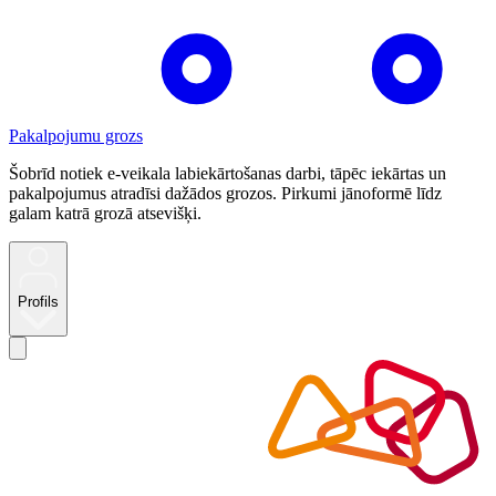
Pakalpojumu grozs
Šobrīd notiek e-veikala labiekārtošanas darbi, tāpēc iekārtas un
pakalpojumus atradīsi dažādos grozos. Pirkumi jānoformē līdz
galam katrā grozā atsevišķi.
Profils