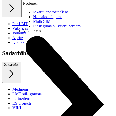
Noderīgi
Iekārtu apdrošināšana
Nomaksas līgums
Multi-SIM
Par LMT
Pieslēgums pulkstenī bērnam
Vakances
Viedierīces
Jaunumi
Aprite
Kontakti
Sadarbība
Sadarbība
Medijiem
LMT stila grāmata
Partneriem
ES projekti
VIKI