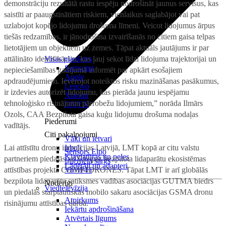
demonstrāciju rezultātā rastu iespēju nodrošināt jaunus servisus, kas
saistīti ar paaugstinātiem riskiem, vienlaikus saglabājot vai pat
uzlabojot kopējo lidojumu drošuma līmeni. Veicot lidojumus ārpus
tiešās redzamības, ir jānodrošina izvairīšanās no citiem gaisa telpas
lietotājiem un objektiem uz zemes. Tāpat aktuāls jautājums ir par
attālināto identifikāciju, kas ļauj sekot līdzi lidojuma trajektorijai un
Visas planšetes
Samsung
nepieciešamības gadījumā informēt par apkārt esošajiem
Apple
apdraudējumiem. Ievērojot noteiktos risku mazināšanas pasākumus,
Lenovo
ir izdevies autorizēt lidojumu, kas pierāda jaunu iespējamu
Xiaomi
tehnoloģisko risinājumu pārrobežu lidojumiem,” norāda Ilmārs
ONYX
Ozols, CAA Bezpilota gaisa kuģu lidojumu drošuma nodaļas
Piederumi
vadītājs.
Citi pakalpojumi
Vāki un ietvari
Lai attīstītu dronu inovācijas Latvijā, LMT kopā ar citu valstu
Irbuļi
Sensors Elpo
Klaviatūras un peles
partneriem piedalās arī Eiropas bezpilota lidaparātu ekosistēmas
Interneta sargs
Lādētāji un adapteri
attīstības projektā COMP4DRONES. Tāpat LMT ir arī globālās
VoWi-Fi
bezpilota lidaparātu satiksmes vadības asociācijas GUTMA biedrs
Noderīgi
Viedtelevīzija
un piedalās starptautiskās mobilo sakaru asociācijas GSMA dronu
Atpirkums
risinājumu attīstības darbā.
Iekārtu apdrošināšana
Atvērtais līgums