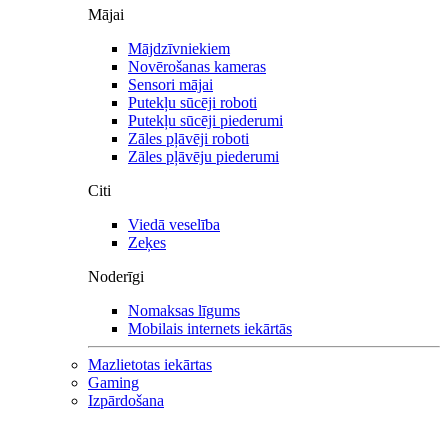
Mājai
Mājdzīvniekiem
Novērošanas kameras
Sensori mājai
Putekļu sūcēji roboti
Putekļu sūcēji piederumi
Zāles pļāvēji roboti
Zāles pļāvēju piederumi
Citi
Viedā veselība
Zeķes
Noderīgi
Nomaksas līgums
Mobilais internets iekārtās
Mazlietotas iekārtas
Gaming
Izpārdošana