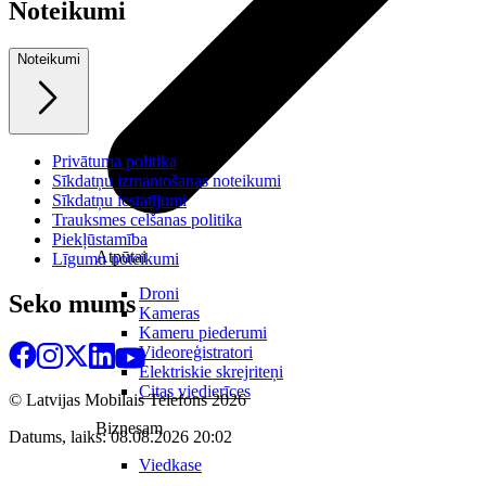
Noteikumi
Noteikumi
Privātuma politika
Sīkdatņu izmantošanas noteikumi
Sīkdatņu iestatījumi
Trauksmes celšanas politika
Piekļūstamība
Atpūtai
Līgumu noteikumi
Droni
Seko mums
Kameras
Kameru piederumi
Videoreģistratori
Elektriskie skrejriteņi
Citas viedierīces
© Latvijas Mobilais Telefons
2026
Biznesam
Datums, laiks: 08.08.2026 20:02
Viedkase