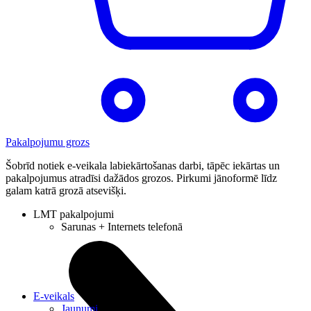
Pakalpojumu grozs
Šobrīd notiek e-veikala labiekārtošanas darbi, tāpēc iekārtas un
pakalpojumus atradīsi dažādos grozos. Pirkumi jānoformē līdz
galam katrā grozā atsevišķi.
LMT pakalpojumi
Sarunas + Internets telefonā
E-veikals
Jaunumi