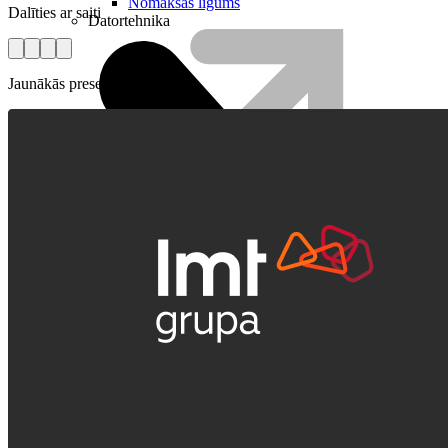
Nomaksas līgums
Dalīties ar saiti
Datortehnika
Jaunākās preses relīzes
HBO Max | Netflix
Aprite
Nāc pie LMT