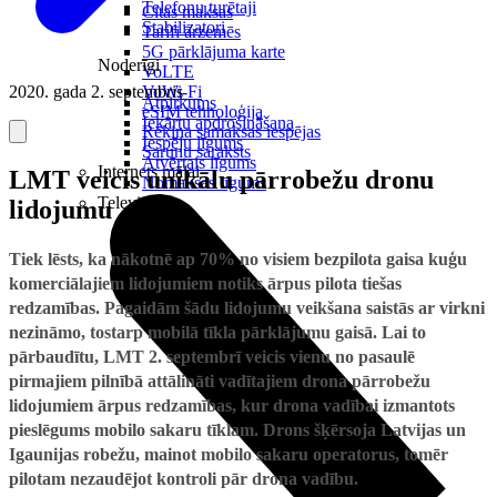
Telefonu turētaji
Citas maksas
Stabilizatori
Tarifi ārzemēs
5G pārklājuma karte
Noderīgi
VoLTE
2020. gada 2. septembris
VoWi-Fi
Atpirkums
eSIM tehnoloģija
Iekārtu apdrošināšana
Rēķina samaksas iespējas
Iespēju līgums
Sarunu saraksts
Atvērtais līgums
Internets mājai
LMT veicis unikālu pārrobežu dronu
Nomaksas līgums
Televizori
lidojumu
Tiek lēsts, ka nākotnē ap 70% no visiem bezpilota gaisa kuģu
komerciālajiem lidojumiem notiks ārpus pilota tiešas
redzamības. Pagaidām šādu lidojumu veikšana saistās ar virkni
nezināmo, tostarp mobilā tīkla pārklājumu gaisā. Lai to
pārbaudītu, LMT 2. septembrī veicis vienu no pasaulē
pirmajiem pilnībā attālināti vadītajiem drona pārrobežu
lidojumiem ārpus redzamības, kur drona vadībai izmantots
pieslēgums mobilo sakaru tīklam. Drons šķērsoja Latvijas un
Igaunijas robežu, mainot mobilo sakaru operatorus, tomēr
pilotam nezaudējot kontroli pār drona vadību.