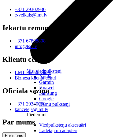
+371 29302930
e-veikals@lmt.lv
Iekārtu remonts
+371 67808808
info@tsc.lv
Klientu centri
Visi viedpulksteņi
LMT klientu centri
Apple
Biznesa klientu centri
Garmin
Huawei
Oficiālā saziņa
Samsung
Google
+371 29340000
Bērnu pulksteņi
kanceleja@lmt.lv
Piederumi
Par mums
Viedpulksteņu aksesuāri
Lādētāji un adapteri
Par mums