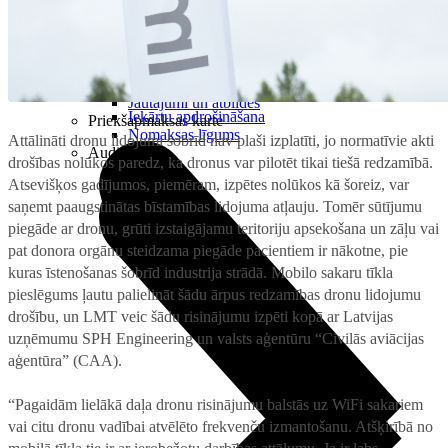
Projektori
Microsoft 365 + OneDrive
Audiosistēmas
TV piederumi
Noderīgi
Noderīgi
5G pārklājuma karte
Jautājumi un atbildes
Iekārtu apdrošināšana
Priekšapmaksas karte
Nomaksas līgums
Attālināti dronu lidojumi šobrīd nav plaši izplatīti, jo normatīvie akti
Audio
drošības nolūkos paredz, ka dronus var pilotēt tikai tiešā redzamībā.
Atsevišķos gadījumos, piemēram, izpētes nolūkos kā šoreiz, var
saņemt paaugstinātas bīstamības lidojuma atļauju. Tomēr sūtījumu
piegāde ar dronu, grūti izstaigājamu teritoriju apsekošana un zāļu vai
pat donora orgānu steidzama piegāde pacientiem ir nākotne, pie
kuras īstenošanas šobrīd industrija strādā. Mobilo sakaru tīkla
pieslēgums ļautu palielināt šādu ārpus redzamības dronu lidojumu
drošību, un LMT veic šādu risinājumu izpēti kopā ar Latvijas
uzņēmumu SPH Engineering un valsts aģentūru “Civilās aviācijas
aģentūra” (CAA).
“Pagaidām lielākā daļa dronu risinājumu balstās uz WiFi sakariem
vai citu dronu vadībai atvēlēto frekvenču izmantošanu. Atšķirībā no