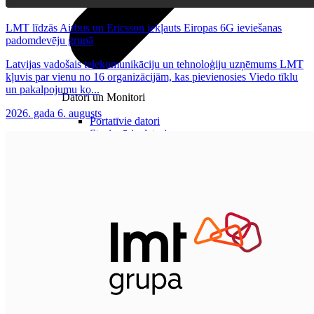
LMT līdzās Airbus un Ericsson iekļauts Eiropas 6G ieviešanas
padomdevēju grupā
Latvijas vadošais telekomunikāciju un tehnoloģiju uzņēmums LMT
kļuvis par vienu no 16 organizācijām, kas pievienosies Viedo tīklu
un pakalpojumu ko...
Datori un Monitori
2026. gada 6. augusts
Portatīvie datori
Stacionārie datori
All in one
Monitori
Piederumi
Klaviatūras un peles
Austiņas
Konsoles
Spēles un kontrolieri
Printeri
Lādētāji un adapteri
Atmiņas kartes
Tīkla iekārtas
Datorsomas