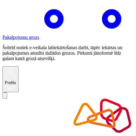
Pakalpojumu grozs
Šobrīd notiek e-veikala labiekārtošanas darbi, tāpēc iekārtas un
pakalpojumus atradīsi dažādos grozos. Pirkumi jānoformē līdz
galam katrā grozā atsevišķi.
Profils