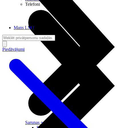
Telefoni
Mans LMT
Piedāvājumi
Sarunas + Internets
Brīvība + Neatkarība