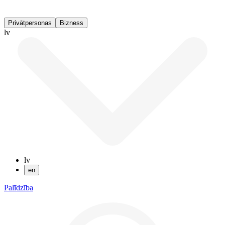
Privātpersonas
Bizness
lv
lv
en
Palīdzība