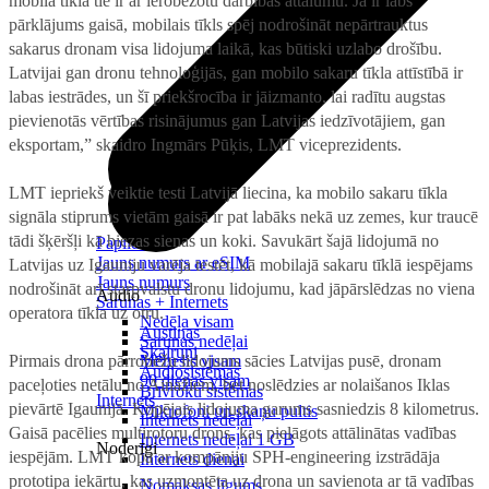
mobilā tīkla tie ir ar ierobežotu darbības attālumu. Ja ir labs
pārklājums gaisā, mobilais tīkls spēj nodrošināt nepārtrauktus
sakarus dronam visa lidojuma laikā, kas būtiski uzlabo drošību.
Latvijai gan dronu tehnoloģijās, gan mobilo sakaru tīkla attīstībā ir
labas iestrādes, un šī priekšrocība ir jāizmanto, lai radītu augstas
pievienotās vērtības risinājumus gan Latvijas iedzīvotājiem, gan
eksportam,” skaidro Ingmārs Pūķis, LMT viceprezidents.
LMT iepriekš veiktie testi Latvijā liecina, ka mobilo sakaru tīkla
signāla stiprums vietām gaisā ir pat labāks nekā uz zemes, kur traucē
tādi šķēršļi kā biezas sienas un koki. Savukārt šajā lidojumā no
Papildināt
Jauns numurs ar eSIM
Latvijas uz Igauniju varēja testēt, kā mobilajā sakaru tīklā iespējams
Jauns numurs
nodrošināt arī starpvalstu dronu lidojumu, kad jāpārslēdzas no viena
Audio
Sarunas + Internets
operatora tīkla uz otru.
Nedēļa visam
Austiņas
Sarunas nedēļai
Skaļruņi
Pirmais drona pārrobežu lidojums sācies Latvijas pusē, dronam
Mēnesis visam
Audiosistēmas
90 dienas visam
paceļoties netālu no Ainažiem, bet noslēdzies ar nolaišanos Iklas
Brīvroku sistēmas
Internets
pievārtē Igaunijā. Kopējais lidojuma garums sasniedzis 8 kilometrus.
Mikrofoni un skaņu pultis
Internets nedēļai
Gaisā pacēlies multirotoru drons, kas pielāgots attālinātas vadības
Internets nedēļai 1 GB
Noderīgi
iespējām. LMT kopā ar kompāniju SPH-engineering izstrādāja
Internets dienai
prototipa iekārtu, kas uzmontēta uz drona un savienota ar tā vadības
Nomaksas līgums