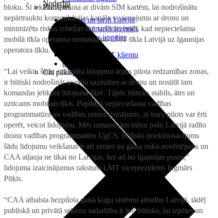
Noderīgi
bloku. Šī iekārta aprīkota ar divām SIM kartēm, lai nodrošinātu
Planšetes
nepārtrauktu komunikācijas kanāla savienojumu ar dronu un
Maksas un tarifi Latvijā
minimizētu riskus robežas šķērsošanas brīdī, kad nepieciešama
Maksas un tarifi ārzemēs
LMT Kartes iespējas
mobilā tīkla operatora nomaiņa no LMT tīkla Latvijā uz Igaunijas
Kur nopirkt
operatora tīklu.
Kā kļūt par LMT klientu
eSIM tehnoloģija
“Lai veiktu šādu attālinātu lidojumu ārpus pilota redzamības zonas,
Citi pakalpojumi
ir būtiski nodrošināt iespēju sazināties ar dronu un nosūtīt tam
komandas jebkurā lidojuma fāzē. Tāpēc būtisks stabils, ātrs un
uzticams mobilais tīkls. Papildus nepieciešama vadības
programmatūra un vadības centra risinājums, ar kuru pilots var ērti
operēt, veicot lidojumu. Mēs izmantojām mūsu pašu Latvijā radīto
dronu vadības programmatūru UgCS. Būtisks priekšnosacījums
šādu lidojumu veikšanai ir arī zemes un gaisa risku novērtējums un
CAA atļauja ne tikai no Latvijas, bet arī no Igaunijas puses,”
lidojuma izaicinājumus raksturo LMT viceprezidents Ingmārs
Pūķis.
“CAA atbalsta bezpilota gaisa kuģu sistēmu attīstību Latvijā, tādēļ
publiskā un privātā sektora sadarbība ir ļoti būtiska, lai izpētes un