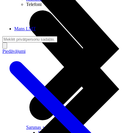
Telefoni
Mans LMT
Piedāvājumi
Sarunas + Internets
Brīvība + Neatkarība