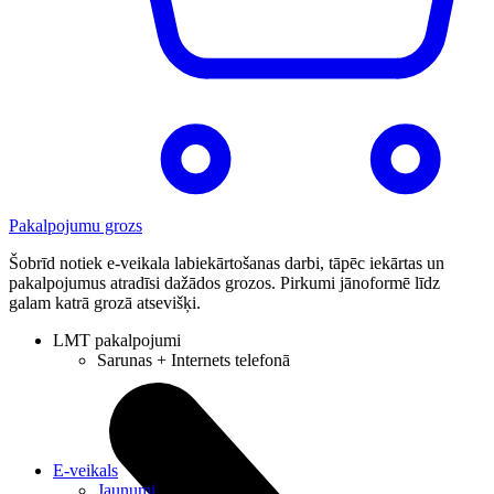
Pakalpojumu grozs
Šobrīd notiek e-veikala labiekārtošanas darbi, tāpēc iekārtas un
pakalpojumus atradīsi dažādos grozos. Pirkumi jānoformē līdz
galam katrā grozā atsevišķi.
LMT pakalpojumi
Sarunas + Internets telefonā
E-veikals
Jaunumi