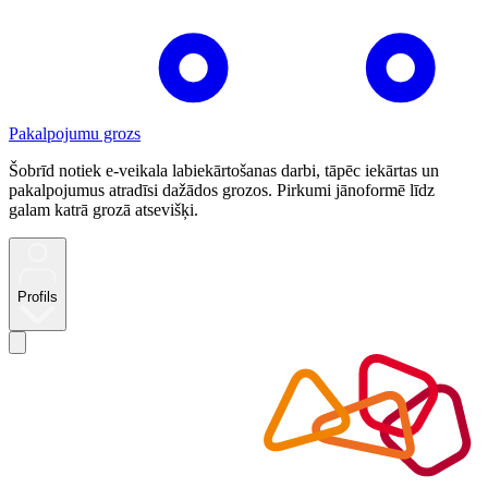
Pakalpojumu grozs
Šobrīd notiek e-veikala labiekārtošanas darbi, tāpēc iekārtas un
pakalpojumus atradīsi dažādos grozos. Pirkumi jānoformē līdz
galam katrā grozā atsevišķi.
Profils