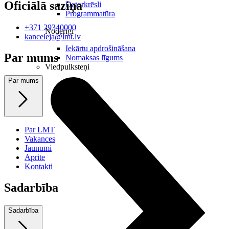
Oficiālā saziņa
Datorkrēsli
Programmatūra
+371 29340000
Noderīgi
kanceleja@lmt.lv
Iekārtu apdrošināšana
Par mums
Nomaksas līgums
Viedpulksteņi
Par mums
Par LMT
Vakances
Jaunumi
Aprite
Kontakti
Sadarbība
Sadarbība