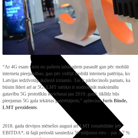
Projektori
Microsoft 365 + OneDrive
Audiosistēmas
TV piederumi
Noderīgi
Noderīgi
5G pārklājuma karte
Jautājumi un atbildes
Iekārtu apdrošināšana
Priekšapmaksas karte
Nomaksas līgums
Audio
“Ar 4G esam vieni no pašiem labākajiem pasaulē gan pēc mobilā
interneta pieejamības, gan pēc vidējā mobilā interneta patēriņa, ko
Latvijas iedzīvotāji ikdienā izmanto. Tas ir pārliecinošs pamats, ka
būsim līderi arī ar 5G. LMT mērķis ir nodrošināt maksimālu
gatavību 5G prototīklu ieviešanai jau 2019. gadā, tiklīdz būs
pieejamas 5G gala iekārtas patērētājiem,” apliecina
Juris Binde,
LMT prezidents
.
2018. gada deviņos mēnešos augusi arī LMT rentabilitāte jeb
EBITDA*, tā šajā periodā sasniedza 50 miljonus eiro – par 3,7 %