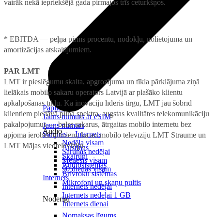
vairāk nekā iepriekšējā gada pirmajos trīs ceturkšņos.
* EBITDA — peļņa pirms procentu, nodokļu, nolietojuma un
amortizācijas atskaitījumiem.
PAR LMT
LMT ir pieslēgumu skaita, apgrozījuma un tīkla pārklājuma ziņā
lielākais mobilo sakaru operators Latvijā ar plašāko klientu
apkalpošanas tīklu. Kā inovāciju līderis tirgū, LMT jau šobrīd
Papildināt
klientiem piedāvā pilna spektra, augstas kvalitātes telekomunikāciju
Jauns numurs ar eSIM
pakalpojumus — balss sakarus, ātrgaitas mobilo internetu bez
Jauns numurs
Audio
Sarunas + Internets
apjoma ierobežojumiem, kā arī mobilo televīziju LMT Straume un
Nedēļa visam
LMT Mājas viedtelevīziju.
Austiņas
Sarunas nedēļai
Skaļruņi
Mēnesis visam
Audiosistēmas
90 dienas visam
Brīvroku sistēmas
Internets
Mikrofoni un skaņu pultis
Internets nedēļai
Internets nedēļai 1 GB
Noderīgi
Internets dienai
Nomaksas līgums