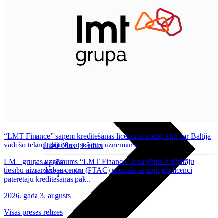
Nomaksas līgums
Datortehnika
“LMT Finance” saņem kreditēšanas licenci ar mērķi kļūt par Baltijā
vadošo tehnoloģiju finansēšanas uzņēmumu
HBO Max | Netflix
LMT grupas uzņēmums “LMT Finance” ir saņēmis Patērētāju
Aprite
tiesību aizsardzības centra (PTAC) speciālo atļauju jeb licenci
Nāc pie LMT
patērētāju kreditēšanas pak...
2026. gada 3. augusts
Visas preses relīzes