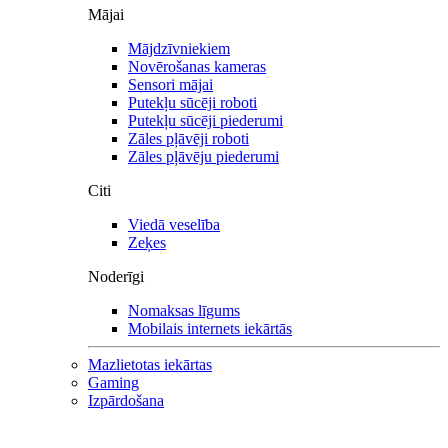
Mājai
Mājdzīvniekiem
Novērošanas kameras
Sensori mājai
Putekļu sūcēji roboti
Putekļu sūcēji piederumi
Zāles pļāvēji roboti
Zāles pļāvēju piederumi
Citi
Viedā veselība
Zeķes
Noderīgi
Nomaksas līgums
Mobilais internets iekārtās
Mazlietotas iekārtas
Gaming
Izpārdošana