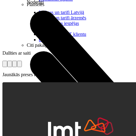
Noderīgi
Planšetes
Maksas un tarifi Latvijā
Maksas un tarifi ārzemēs
LMT Kartes iespējas
Kur nopirkt
Kā kļūt par LMT klientu
eSIM tehnoloģija
Citi pakalpojumi
Dalīties ar saiti
Jaunākās preses relīzes