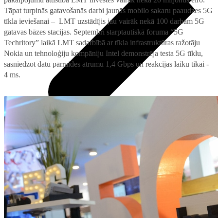
Tāpat turpinās gatavošanās darbi jaunās mobilo sakaru paaudzes 5G
tīkla ieviešanai – LMT uzstādījis jau vairāk nekā 100 darbam 5G
gatavas bāzes stacijas. Septembrī starptautiskā foruma “5G
Techritory” laikā LMT sadarbībā ar tīkla infrastruktūras ražotāju
Nokia un tehnoloģiju kompāniju Intel demonstrēja testa 5G tīklu,
sasniedzot datu pārraides ātrumu 1,4 Gbps un reakcijas laiku tikai -
4 ms.
Pieslēgumi
Visi televizori
Samsung
Internets mājai ar 4G/5G rūteri
LG
Mobilais internets iekārtās
Xiaomi
IoT pieslēgums
TCL
Ģimenes komplekta kalkulators
Piederumi
Saistītie pakalpojumi
Konsoles
Interneta sargs
Spēles un kontrolieri
Tehniskie darbi