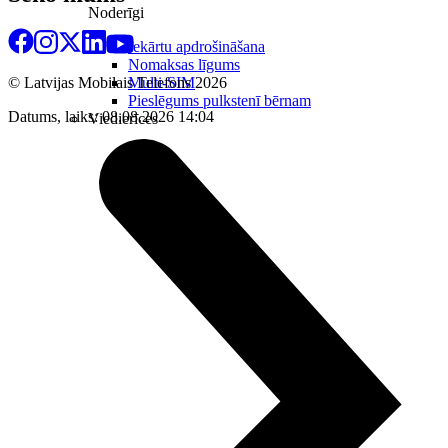
Noderīgi
Iekārtu apdrošināšana
Nomaksas līgums
Multi-SIM
© Latvijas Mobilais Telefons
2026
Pieslēgums pulkstenī bērnam
Datums, laiks: 08.08.2026 14:04
Viedierīces