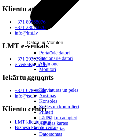
Klientu atbalsts
+371 80768076
+371 28076076
info@lmt.lv
Datori un Monitori
LMT e-veikals
Portatīvie datori
Stacionārie datori
+371 29302930
All in one
e-veikals@lmt.lv
Monitori
Iekārtu remonts
Piederumi
Klaviatūras un peles
+371 67808808
Austiņas
info@tsc.lv
Konsoles
Spēles un kontrolieri
Klientu centri
Printeri
Lādētāji un adapteri
LMT klientu centri
Atmiņas kartes
Biznesa klientu centri
Tīkla iekārtas
Datorsomas