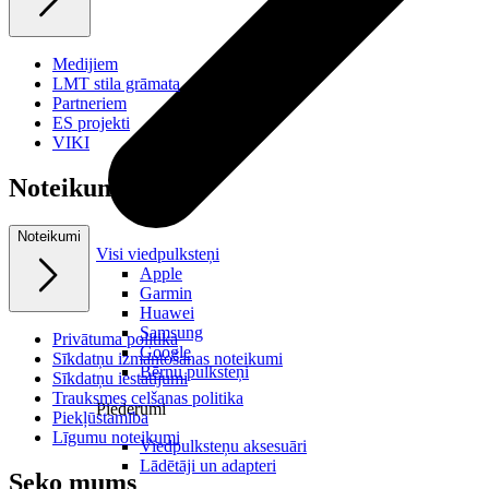
Medijiem
LMT stila grāmata
Partneriem
ES projekti
VIKI
Noteikumi
Noteikumi
Visi viedpulksteņi
Apple
Garmin
Huawei
Samsung
Privātuma politika
Google
Sīkdatņu izmantošanas noteikumi
Bērnu pulksteņi
Sīkdatņu iestatījumi
Trauksmes celšanas politika
Piederumi
Piekļūstamība
Līgumu noteikumi
Viedpulksteņu aksesuāri
Lādētāji un adapteri
Seko mums