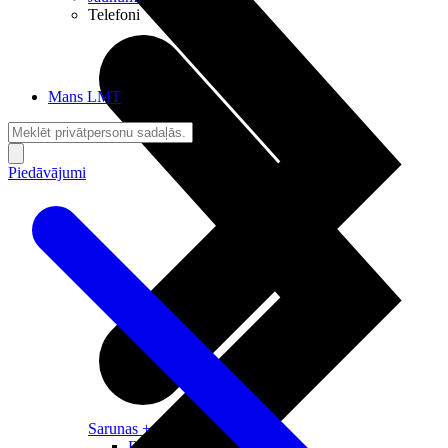
Telefoni
Mans LMT
Piedāvājumi
Sarunas + Internets
Brīvība + Neatkarība