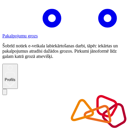
Pakalpojumu grozs
Šobrīd notiek e-veikala labiekārtošanas darbi, tāpēc iekārtas un
pakalpojumus atradīsi dažādos grozos. Pirkumi jānoformē līdz
galam katrā grozā atsevišķi.
Profils