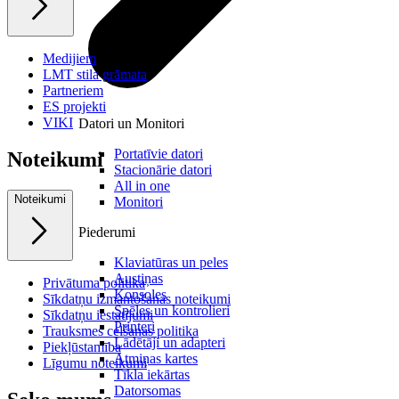
Medijiem
LMT stila grāmata
Partneriem
ES projekti
VIKI
Datori un Monitori
Portatīvie datori
Noteikumi
Stacionārie datori
All in one
Noteikumi
Monitori
Piederumi
Klaviatūras un peles
Austiņas
Privātuma politika
Konsoles
Sīkdatņu izmantošanas noteikumi
Spēles un kontrolieri
Sīkdatņu iestatījumi
Printeri
Trauksmes celšanas politika
Lādētāji un adapteri
Piekļūstamība
Atmiņas kartes
Līgumu noteikumi
Tīkla iekārtas
Datorsomas