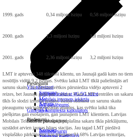
1999. gads
0,34 miljoni īsziņu
0,58 miljoni īsziņu
2000. gads
1,3 miljoni īsziņu
1,8 miljoni īsziņu
2001. gads
2,36 miljoni īsziņu
3,2 miljoni īsziņu
LMT ir aptuveni 348 tūkstoši klientu, un Jaunajā gadā katrs no tiem
nosūtījis vidēji 9,2 īsziņas. Svētku laikā LMT tīklā palielinājās arī
Pieslēgumi
Visi televizori
sarunu skaits. Tas Ziemassvētkos pārsniedza vidējo aptuveni 2
Samsung
Internets mājai ar 4G/5G rūteri
reizes, bet Jaunajā gadā pat 5 reizes. Visas LMT centrāles un sakaru
LG
Mobilais internets iekārtās
tīkls šo slodzi izturēja godam. Īsziņu sūtīšanu un sarunu skaita
Xiaomi
IoT pieslēgums
pieaugumu veicināja dažādas atlaides, kas svētku laikā tika
TCL
Ģimenes komplekta kalkulators
piešķirtas gan esošajiem, gan jaunajiem LMT klientiem. Latvijas
Piederumi
Saistītie pakalpojumi
Mobilais Telefons nepārtraukti paplašina sakaru tīkla pārklājumu,
uzstādot arvien jaunas bāzes stacijas. Jau tagad LMT piedāvā
Konsoles
Interneta sargs
visplašāko pārklājumu, kas pieejams 91,68% Latvijas teritorijas,
Spēles un kontrolieri
Tehniskie darbi