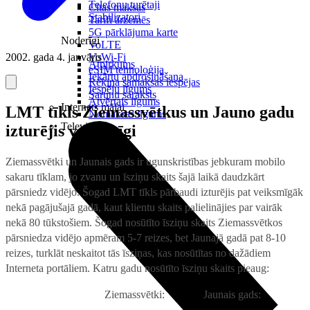
Telefonu turētaji
Citas maksas
Stabilizatori
Tarifi ārzemēs
5G pārklājuma karte
Noderīgi
VoLTE
2002. gada 4. janvāris
VoWi-Fi
Atpirkums
eSIM tehnoloģija
Iekārtu apdrošināšana
Rēķina samaksas iespējas
Iespēju līgums
Sarunu saraksts
Atvērtais līgums
Internets mājai
LMT tīkls Ziemassvētkus un Jauno gadu
Nomaksas līgums
Televizori
izturējis veiksmīgi
Ziemassvētki un Jaunais gads ir ugunskristības jebkuram mobilo
sakaru tīklam, jo zvanu un īsziņu skaits šajā laikā daudzkārt
pārsniedz vidējo. Šogad LMT tīkls pārbaudi izturējis pat veiksmīgāk
nekā pagājušajā gadā, kaut klientu skaits palielinājies par vairāk
nekā 80 tūkstošiem. Šogad nosūtīto īsziņu skaits Ziemassvētkos
pārsniedza vidējo apmēram 5-7 reizes, bet Jaunajā gadā pat 8-10
reizes, turklāt neskaitot tās īsziņas, kas nosūtītas no dažādiem
Interneta portāliem. Katru gadu nosūtīto īsziņu skaits pieaug:
Ziemassvētki:
Jaunais gads: