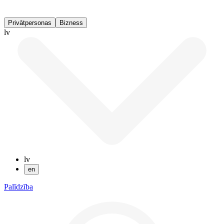
Privātpersonas
Bizness
lv
lv
en
Palīdzība