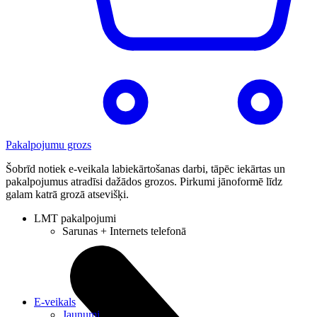
Pakalpojumu grozs
Šobrīd notiek e-veikala labiekārtošanas darbi, tāpēc iekārtas un
pakalpojumus atradīsi dažādos grozos. Pirkumi jānoformē līdz
galam katrā grozā atsevišķi.
LMT pakalpojumi
Sarunas + Internets telefonā
E-veikals
Jaunumi