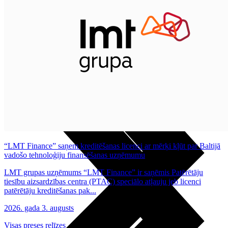
Noderīgi
Planšetes
Maksas un tarifi Latvijā
Maksas un tarifi ārzemēs
LMT Kartes iespējas
Kur nopirkt
Kā kļūt par LMT klientu
eSIM tehnoloģija
Citi pakalpojumi
“LMT Finance” saņem kreditēšanas licenci ar mērķi kļūt par Baltijā
vadošo tehnoloģiju finansēšanas uzņēmumu
LMT grupas uzņēmums “LMT Finance” ir saņēmis Patērētāju
tiesību aizsardzības centra (PTAC) speciālo atļauju jeb licenci
patērētāju kreditēšanas pak...
2026. gada 3. augusts
Visas preses relīzes