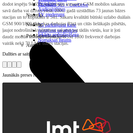
Projektori
dodot iespēju 94,65% iedzīvotāju izmantot GSM mobilos sakarus
Microsoft 365 + OneDrive
Audiosistēmas
savā darba vai dzīves vietā. 2001. gadā uzstādītas 73 jaunas bāzes
TV piederumi
Noderīgi
stacijas un to kopskaits ir 541. Sakaru kvalitāti būtiski uzlabo duālais
GSM 900/1800 tīkls, kas darbojas Rīgā un citās lielākajās pilsētās,
Noderīgi
5G pārklājuma karte
ļaujot nodrošināt kvalitatīvus sakarus pat tādās vietās, kur ir ļoti
Jautājumi un atbildes
Iekārtu apdrošināšana
Priekšapmaksas karte
daudz mobilo telefonu lietotāju. GSM 1800 frekvencē darbojas
Nomaksas līgums
vairāk nekā 70 LMT bāzes stacijas.
Audio
Dalīties ar saiti
Jaunākās preses relīzes