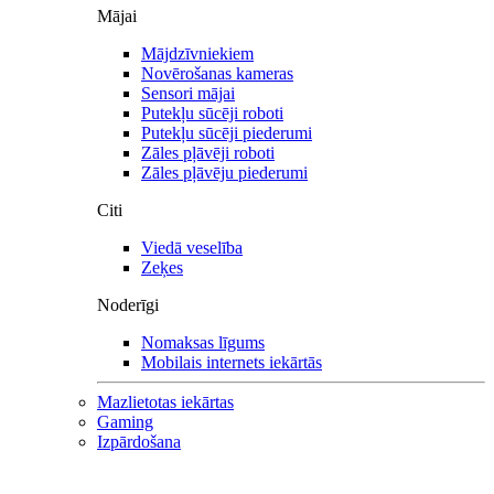
Mājai
Mājdzīvniekiem
Novērošanas kameras
Sensori mājai
Putekļu sūcēji roboti
Putekļu sūcēji piederumi
Zāles pļāvēji roboti
Zāles pļāvēju piederumi
Citi
Viedā veselība
Zeķes
Noderīgi
Nomaksas līgums
Mobilais internets iekārtās
Mazlietotas iekārtas
Gaming
Izpārdošana