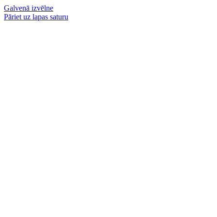
Galvenā izvēlne
Pāriet uz lapas saturu