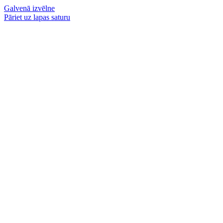
Galvenā izvēlne
Pāriet uz lapas saturu