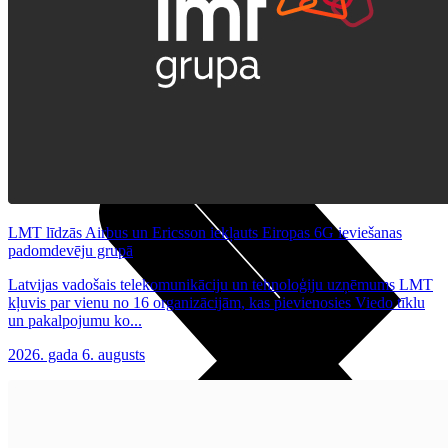
Noderīgi
Planšetes
Maksas un tarifi Latvijā
Maksas un tarifi ārzemēs
LMT Kartes iespējas
Kur nopirkt
Kā kļūt par LMT klientu
eSIM tehnoloģija
Citi pakalpojumi
LMT līdzās Airbus un Ericsson iekļauts Eiropas 6G ieviešanas
padomdevēju grupā
Latvijas vadošais telekomunikāciju un tehnoloģiju uzņēmums LMT
kļuvis par vienu no 16 organizācijām, kas pievienosies Viedo tīklu
un pakalpojumu ko...
2026. gada 6. augusts