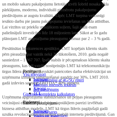
un mobilo sakaru pakalpojumu lietotāja izvēli šobrīd nosaka tīkla
pārklājums, modernu, individuāli piemērotu pakalpojumu
piedāvājums ar augstu kvalitāti. Tāpēc LMT turpina veiksmīgi
iesākto darbu pie jaunu pakalpojumu ieviešanas un tīkla attīstības.
Lai virzītos uz priekšu straujākiem soļiem, šajā gadā esam
palielinājuši investīcijas līdz 18 miljoniem latu. Sākot ar šo gadu
plānojam LMT apgrozījuma pieaugumu vismaz par 2 – 3 % gadā.
Piesātinātas konkurences apstākļos, LMT kopējais klientu skaits
pērn pieaudzis par vairāk nekā 25 tūkstošiem, 2010. gada nogalē
sasniedzot – 1 067 707. Īpaši stabils ir pēcapmaksas klientu skaita
pieaugums, kas vēl vairāk nostiprinājis LMT kā telekomunikāciju
Pieslēgumi
tirgus līdera pozīcijas. Savukārt pateicoties darba efektivizācijai un
Visi televizori
uzņēmuma izmaksu samazināšanai gandrīz par 30%, LMT 2010.
Samsung
Internets mājai ar 4G/5G rūteri
gadā izdevies sasniegt EBITDA* 40% apmērā.
LG
Mobilais internets iekārtās
Xiaomi
IoT pieslēgums
TCL
Ģimenes komplekta kalkulators
Uzņēmuma apgrozījuma stabilizēšanos un peļņas pieaugumu
Piederumi
veicinājusi ekonomikas un tirgus apstākļiem pareizi izvēlētais
Saistītie pakalpojumi
biznesa attīstības modelis. LMT kā tirgus līderis pagājušajā gadā
Konsoles
Interneta sargs
uzsāka revolucionāras pārmaiņas mobilā interneta piedāvājumā. Gan
Spēles un kontrolieri
Tehniskie darbi