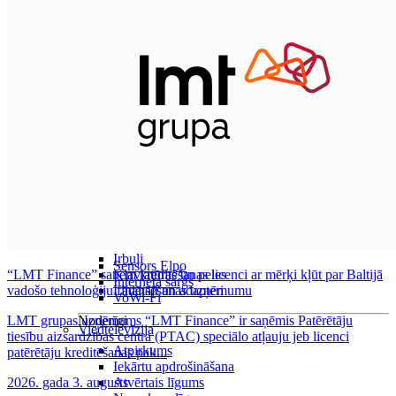
Visas planšetes
Samsung
Apple
Lenovo
Xiaomi
ONYX
Piederumi
Citi pakalpojumi
Vāki un ietvari
Irbuļi
Sensors Elpo
“LMT Finance” saņem kreditēšanas licenci ar mērķi kļūt par Baltijā
Klaviatūras un peles
Interneta sargs
vadošo tehnoloģiju finansēšanas uzņēmumu
Lādētāji un adapteri
VoWi-Fi
LMT grupas uzņēmums “LMT Finance” ir saņēmis Patērētāju
Noderīgi
Viedtelevīzija
tiesību aizsardzības centra (PTAC) speciālo atļauju jeb licenci
Atpirkums
patērētāju kreditēšanas pak...
Iekārtu apdrošināšana
2026. gada 3. augusts
Atvērtais līgums