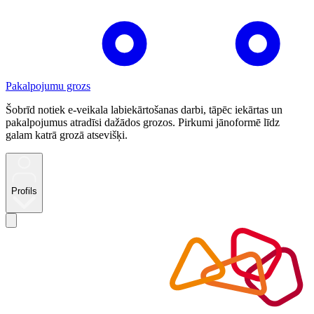
Pakalpojumu grozs
Šobrīd notiek e-veikala labiekārtošanas darbi, tāpēc iekārtas un
pakalpojumus atradīsi dažādos grozos. Pirkumi jānoformē līdz
galam katrā grozā atsevišķi.
Profils