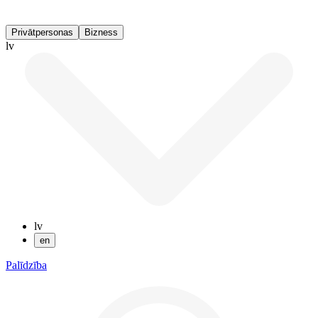
Privātpersonas
Bizness
lv
lv
en
Palīdzība