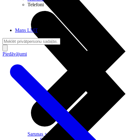
Telefoni
Mans LMT
Piedāvājumi
Sarunas + Internets
Brīvība + Neatkarība