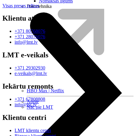
Nomaksas līgums
Visas preses relīzes
Datortehnika
Klientu atbalsts
+371 80768076
+371 28076076
info@lmt.lv
LMT e-veikals
+371 29302930
e-veikals@lmt.lv
Iekārtu remonts
HBO Max | Netflix
+371 67808808
Aprite
info@tsc.lv
Nāc pie LMT
Klientu centri
LMT klientu centri
Biznesa klientu centri