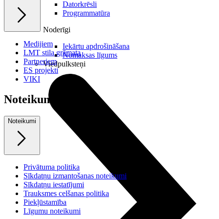
Datorkrēsli
Programmatūra
Noderīgi
Medijiem
Iekārtu apdrošināšana
LMT stila grāmata
Nomaksas līgums
Partneriem
Viedpulksteņi
ES projekti
VIKI
Noteikumi
Noteikumi
Privātuma politika
Sīkdatņu izmantošanas noteikumi
Sīkdatņu iestatījumi
Trauksmes celšanas politika
Piekļūstamība
Līgumu noteikumi