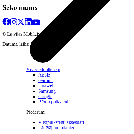
Seko mums
© Latvijas Mobilais Telefons
2026
Datums, laiks: 09.08.2026 10:22
Visi viedpulksteņi
Apple
Garmin
Huawei
Samsung
Google
Bērnu pulksteņi
Piederumi
Viedpulksteņu aksesuāri
Lādētāji un adapteri