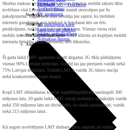
fiksētas maksas ieviešana, gan strauja ātrgaitas mobilā sakaru tīkla
Projektori
Microsoft 365 + OneDrive
Audiosistēmas
izvēršana visā Latvijā LMT ļāvusi mainīt stereotipus par šo
TV piederumi
Noderīgi
pakalpojumu. Tagad liela daļa lietotāju jau saprot, ka mobilais
internets gan datorā, gan telefonā ir lietošanai ātrs un ērts
Noderīgi
5G pārklājuma karte
piedāvājums, turklāt par ļoti izdevīgu cenu. Vismaz vienu reizi
Jautājumi un atbildes
Iekārtu apdrošināšana
Priekšapmaksas karte
mobilo internetu izmēģinājuši puse LMT klientu un kopējais mobilā
Nomaksas līgums
interneta lietotāju skaits pārsniedz 400 tūkstošus.
Audio
Šī gada laikā LMT apņēmies attīstīt ātrgaitas 3G tīkla pārklājumu
vismaz 90% Latvijas teritorijas. Šobrīd tas jau pieejams vairāk nekā
75% Latvijas teritorijas. Turklāt LMT ir vairāk 3G bāzes staciju
nekā konkurentiem kopā skaitot.
Kopš LMT dibināšanas kopējie kapitālieguldījumi sasnieguši 300
miljonus latu. 20 gadu laikā LMT valstij nodokļos samaksājis vairāk
nekā 350 miljonus latu un dividendēs, tai skaitā pastarpināti, vairāk
nekā 215 miljonus latus.
Kā augsts novērtējums LMT darbam, pērn saņemti arī virkne