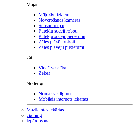
Mājai
Mājdzīvniekiem
Novērošanas kameras
Sensori mājai
Putekļu sūcēji roboti
Putekļu sūcēji piederumi
Zāles pļāvēji roboti
Zāles pļāvēju piederumi
Citi
Viedā veselība
Zeķes
Noderīgi
Nomaksas līgums
Mobilais internets iekārtās
Mazlietotas iekārtas
Gaming
Izpārdošana