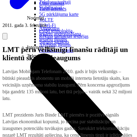
Telefonu turētaji
Citas maksas
Stabilizatori
Tarifi ārzemēs
5G pārklājuma karte
Noderīgi
VoLTE
2011. gada 3. februāris
VoWi-Fi
Atpirkums
eSIM tehnoloģija
Iekārtu apdrošināšana
Rēķina samaksas iespējas
Iespēju līgums
Sarunu saraksts
Atvērtais līgums
Internets mājai
LMT pērn veiksmīgi finanšu rādītāji un
Nomaksas līgums
Televizori
klientu skaita pieaugums
Latvijas Mobilajam Telefonam 2010. gads ir bijis veiksmīgs –
būtiski pieaudzis abonentu un mobilā interneta lietotāju skaits, kas
veicinājis uzņēmuma stabilu izaugsmi.
Pērn koncerna apgrozījums
bija gandrīz 135 miljoni latu, bet tīrā peļņa – vairāk nekā 32 miljoni
latu.
LMT prezidents Juris Binde
LMT piemērs ir pozitīvs signāls
Latvijas ekonomikai kopumā, jo liecina par stabilizāciju un
izaugsmes potenciālu tuvākajos gados. Savukārt telekomunikāciju
nozarē LMT rezultāti apliecina, ka cenu līmenis tirgū ir izlīdzinājies