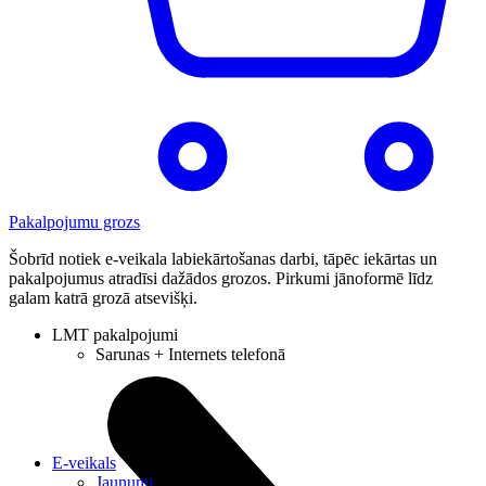
Pakalpojumu grozs
Šobrīd notiek e-veikala labiekārtošanas darbi, tāpēc iekārtas un
pakalpojumus atradīsi dažādos grozos. Pirkumi jānoformē līdz
galam katrā grozā atsevišķi.
LMT pakalpojumi
Sarunas + Internets telefonā
E-veikals
Jaunumi