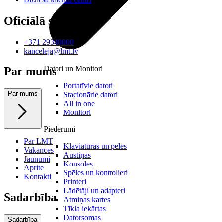
Oficiālā saziņa
+371 29340000
kanceleja@lmt.lv
Datori un Monitori
Par mums
Portatīvie datori
Par mums
Stacionārie datori
All in one
Monitori
Piederumi
Par LMT
Klaviatūras un peles
Vakances
Austiņas
Jaunumi
Konsoles
Aprite
Spēles un kontrolieri
Kontakti
Printeri
Lādētāji un adapteri
Sadarbība
Atmiņas kartes
Tīkla iekārtas
Datorsomas
Sadarbība