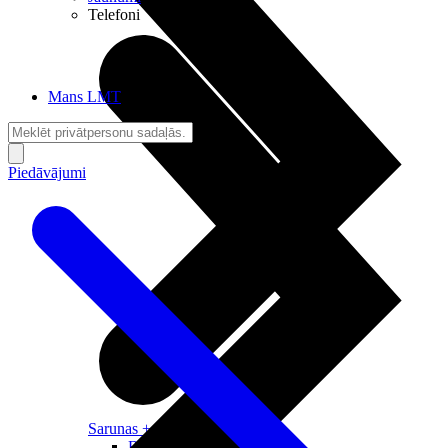
Telefoni
Mans LMT
Piedāvājumi
Sarunas + Internets
Brīvība + Neatkarība