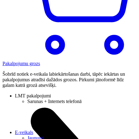
Pakalpojumu grozs
Šobrīd notiek e-veikala labiekārtošanas darbi, tāpēc iekārtas un
pakalpojumus atradīsi dažādos grozos. Pirkumi jānoformē līdz
galam katrā grozā atsevišķi.
LMT pakalpojumi
Sarunas + Internets telefonā
E-veikals
Jaunumi