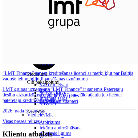
Visas planšetes
Samsung
Apple
Lenovo
Xiaomi
ONYX
“LMT Finance” saņem kreditēšanas licenci ar mērķi kļūt par Baltijā
Piederumi
vadošo tehnoloģiju finansēšanas uzņēmumu
Citi pakalpojumi
Vāki un ietvari
LMT grupas uzņēmums “LMT Finance” ir saņēmis Patērētāju
Irbuļi
Sensors Elpo
tiesību aizsardzības centra (PTAC) speciālo atļauju jeb licenci
Klaviatūras un peles
Interneta sargs
patērētāju kreditēšanas pak...
Lādētāji un adapteri
VoWi-Fi
2026. gada 3. augusts
Noderīgi
Viedtelevīzija
Visas preses relīzes
Atpirkums
Iekārtu apdrošināšana
Klientu atbalsts
Atvērtais līgums