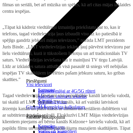
filmas un seriāli, bet arī mūzika un spēles, kā arī citas mājas izklaides
centra iespējas.
„Tāpat kā kādreiz viedtālruņi izmainīja priekšstatu par to, kas ir
telefons, tagad viedtelevīzija ļaus izbaudīt visu uz ko patiesībā ir
spējīgs gandrīz jebkurš mājas televizors,” norāda LMT prezidents
Juris Binde. „LMT viedtelevīzijas iekārta ļauj pārvērst televizoru par
lielu viedtālruni, kurā ir tūkstošiem lietotņu un arī tradicionālais TV
saturs. Viedtelevīzijas ieviešana jau ir mainījusi TV tirgu Latvijā.
Līdz ar izklaides satura attīstību visā pasaulē tā sniegs vēl nebijušas
iespējas TV skatītājiem izvēlēties pašam jebkuru saturu, ko gribas
skatīties.”
Pieslēgumi
Visi televizori
Samsung
Internets mājai ar 4G/5G rūteri
LG
Tagad viedtelevīzijā pieejami visi populārākie kanāli latviešu valodā,
Mobilais internets iekārtās
Xiaomi
IoT pieslēgums
tai skaitā arī LMT Straume TV kanāls, kā arī vairāki latviskoti
TCL
Ģimenes komplekta kalkulators
ārzemju kanāli un plašs klāsts ar filmām un seriāliem dublētiem vai
ar subtitriem latviešu valodā. Ekskluzīvi LMT Mājas viedtelevīzijas
Piederumi
Saistītie pakalpojumi
klientiem pieejams arī bērnu kanāls Kidzone+ latviešu valodā, kā arī
Konsoles
Interneta sargs
papildu filmu un multfilmu piedāvājums mazajiem skatītājiem. Tāpat
Spēles un kontrolieri
Tehniskie darbi