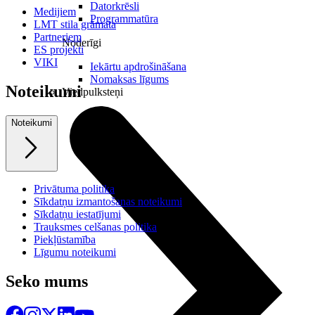
Datorkrēsli
Medijiem
Programmatūra
LMT stila grāmata
Partneriem
Noderīgi
ES projekti
VIKI
Iekārtu apdrošināšana
Nomaksas līgums
Noteikumi
Viedpulksteņi
Noteikumi
Privātuma politika
Sīkdatņu izmantošanas noteikumi
Sīkdatņu iestatījumi
Trauksmes celšanas politika
Piekļūstamība
Līgumu noteikumi
Seko mums