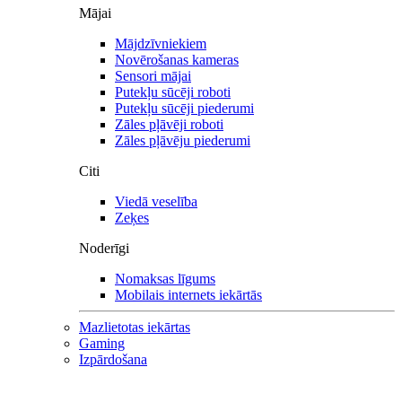
Mājai
Mājdzīvniekiem
Novērošanas kameras
Sensori mājai
Putekļu sūcēji roboti
Putekļu sūcēji piederumi
Zāles pļāvēji roboti
Zāles pļāvēju piederumi
Citi
Viedā veselība
Zeķes
Noderīgi
Nomaksas līgums
Mobilais internets iekārtās
Mazlietotas iekārtas
Gaming
Izpārdošana