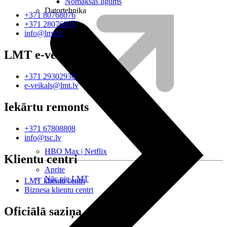
Nomaksas līgums
Datortehnika
+371 80768076
+371 28076076
info@lmt.lv
LMT e-veikals
+371 29302930
e-veikals@lmt.lv
Iekārtu remonts
+371 67808808
info@tsc.lv
HBO Max | Netflix
Klientu centri
Aprite
Nāc pie LMT
LMT klientu centri
Biznesa klientu centri
Oficiālā saziņa