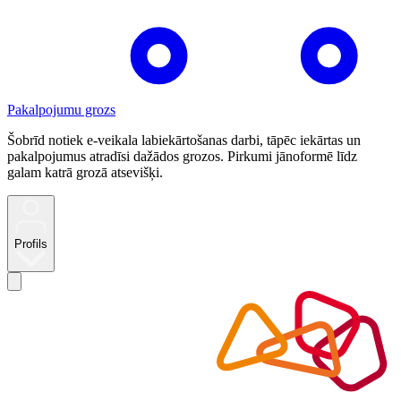
Pakalpojumu grozs
Šobrīd notiek e-veikala labiekārtošanas darbi, tāpēc iekārtas un
pakalpojumus atradīsi dažādos grozos. Pirkumi jānoformē līdz
galam katrā grozā atsevišķi.
Profils