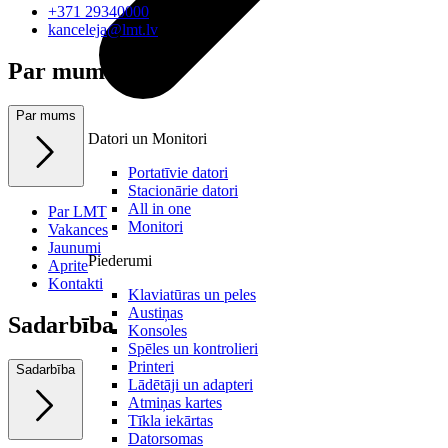
+371 29340000
kanceleja@lmt.lv
Par mums
Par mums
Datori un Monitori
Portatīvie datori
Stacionārie datori
All in one
Par LMT
Monitori
Vakances
Jaunumi
Piederumi
Aprite
Kontakti
Klaviatūras un peles
Austiņas
Sadarbība
Konsoles
Spēles un kontrolieri
Printeri
Sadarbība
Lādētāji un adapteri
Atmiņas kartes
Tīkla iekārtas
Datorsomas