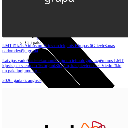
Noderīgi
Planšetes
Maksas un tarifi Latvijā
Maksas un tarifi ārzemēs
LMT Kartes iespējas
Kur nopirkt
Kā kļūt par LMT klientu
eSIM tehnoloģija
Citi pakalpojumi
LMT līdzās Airbus un Ericsson iekļauts Eiropas 6G ieviešanas
padomdevēju grupā
Latvijas vadošais telekomunikāciju un tehnoloģiju uzņēmums LMT
kļuvis par vienu no 16 organizācijām, kas pievienosies Viedo tīklu
un pakalpojumu ko...
2026. gada 6. augusts