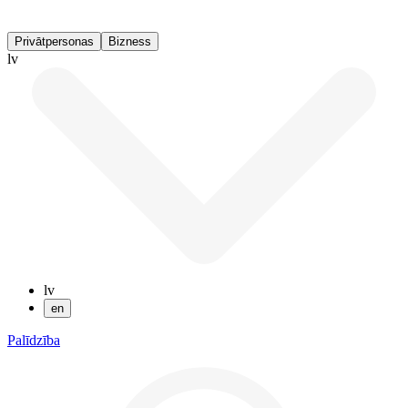
Privātpersonas
Bizness
lv
lv
en
Palīdzība