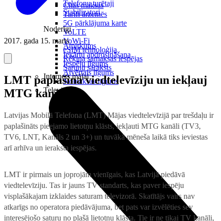
Telefonu turētaji
Citas maksas
Stabilizatori
Tarifi ārzemēs
5G pārklājuma karte
Noderīgi
VoLTE
2017. gada 15. marts
VoWi-Fi
Atpirkums
eSIM tehnoloģija
Iekārtu apdrošināšana
Rēķina samaksas iespējas
Iespēju līgums
Sarunu saraksts
Atvērtais līgums
Internets mājai
LMT paplašina viedtelevīziju un iekļauj
Nomaksas līgums
Televizori
MTG kanālus
Latvijas Mobilā Telefona (LMT) Mājas viedtelevīzijā par trešdaļu ir
paplašināts pieejamo lietotņu klāsts, iekļauti MTG kanāli (TV3,
TV6, LNT, Kanāls 2 un 3+) un tuvākā mēneša laikā tiks ieviestas
arī arhīva un ieraksta iespējas.
LMT ir pirmais un joprojām vienīgais, kas Latvijā piedāvā
viedtelevīziju. Tas ir jauns TV standarts, kas paver iespēju
visplašākajam izklaides saturam televizorā. Skatītājs vairs nav
atkarīgs no operatora piedāvājuma, bet pats var izvēlēties sev
interesējošo saturu no plašā lietotņu klāsta. Tie ir ne tikai TV kanāli,