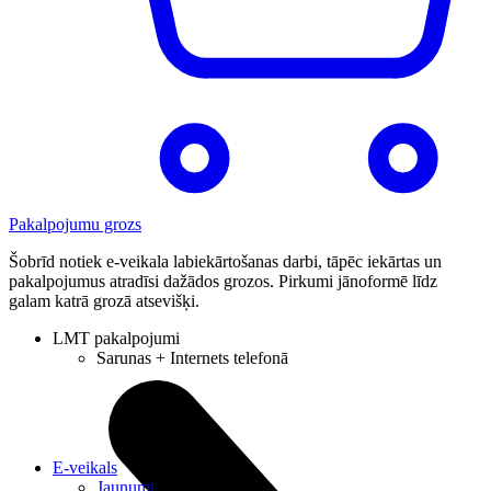
Pakalpojumu grozs
Šobrīd notiek e-veikala labiekārtošanas darbi, tāpēc iekārtas un
pakalpojumus atradīsi dažādos grozos. Pirkumi jānoformē līdz
galam katrā grozā atsevišķi.
LMT pakalpojumi
Sarunas + Internets telefonā
E-veikals
Jaunumi