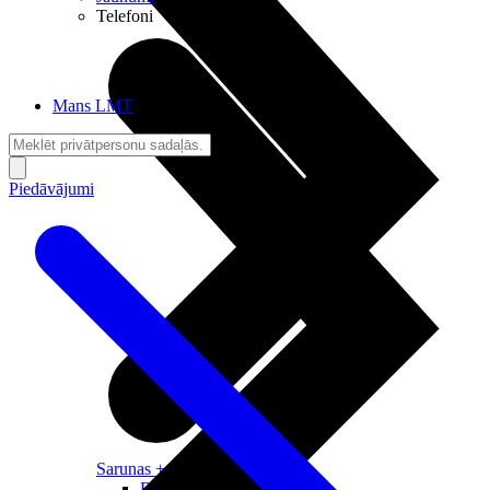
Telefoni
Mans LMT
Piedāvājumi
Sarunas + Internets
Brīvība + Neatkarība