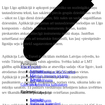
Līgo Līgo aplikācijā ir apkopoti populārāko un nozīmīgāko Jāņu
tautasdziesmu teksti, kas sakārtoti piecās grupās dziedāšanas secībā
– sākot no Līgo dienā dziedamām, līdz nakts un saules sagaidīšanas
dziesmām. Aplikācijā pieejamas arī tautasdziesmu melodijas un Līgo
komponists – dažādu mūzikas instrumentu ikonas, kurām
pieskaroties atskan attiecīgā instrumenta radītā skaņa. Jautrības
uzturēšanai noderēs arī tematiskie fotorāmīši, kas ļauj «piestiprināt»
līgotāju seju iepriekš sagatavotiem tēliem.
Aplikācija Latvia.Travel ir oficiālais mobilais Latvijas ceļvedis, ko
veido Tūrisma attīstības valsts aģentūra. Svētku laikā ar LMT
Pieslēgumi
gādību aplikācija ir papildināta ar atsevišķu sadaļu «Kur līgot», kurā
Visi televizori
Samsung
atrodamas desmit ievērības cienīgas Jāņu svinēšanas vietas.
Internets mājai ar 4G/5G rūteri
LG
Mobilais internets iekārtās
Aplikācijā ir pieejama visa informācija par tajā minētajiem
Xiaomi
IoT pieslēgums
pasākumiem – apraksts, programma, norises vieta, sākuma laiks un
TCL
Ģimenes komplekta kalkulators
mūziķu saraksts. Tā palīdzēs viedtālruņu lietotājiem laikus izvēlēties
Piederumi
sev tīkamāko un atbilstošāku Līgo svinēšanas pasākumu.
Saistītie pakalpojumi
Konsoles
Interneta sargs
Spēles un kontrolieri
Tehniskie darbi