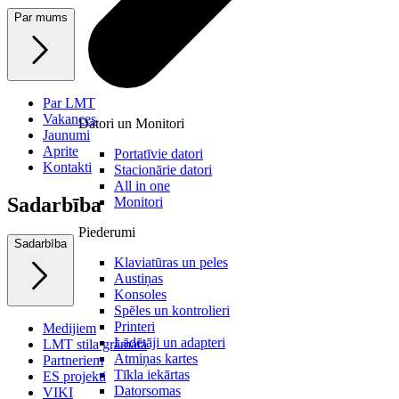
Par mums
Par LMT
Vakances
Datori un Monitori
Jaunumi
Aprite
Portatīvie datori
Kontakti
Stacionārie datori
All in one
Sadarbība
Monitori
Piederumi
Sadarbība
Klaviatūras un peles
Austiņas
Konsoles
Spēles un kontrolieri
Printeri
Medijiem
Lādētāji un adapteri
LMT stila grāmata
Atmiņas kartes
Partneriem
Tīkla iekārtas
ES projekti
Datorsomas
VIKI