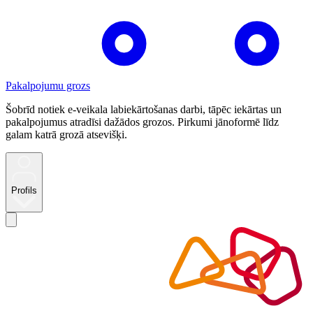
Pakalpojumu grozs
Šobrīd notiek e-veikala labiekārtošanas darbi, tāpēc iekārtas un
pakalpojumus atradīsi dažādos grozos. Pirkumi jānoformē līdz
galam katrā grozā atsevišķi.
Profils