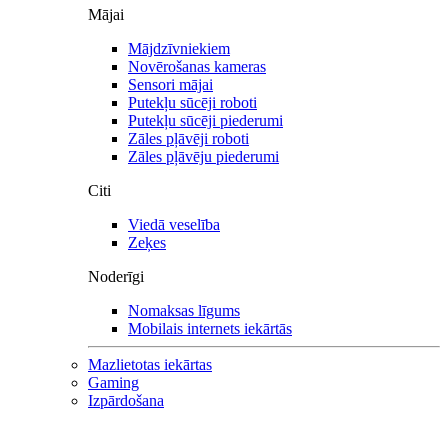
Mājai
Mājdzīvniekiem
Novērošanas kameras
Sensori mājai
Putekļu sūcēji roboti
Putekļu sūcēji piederumi
Zāles pļāvēji roboti
Zāles pļāvēju piederumi
Citi
Viedā veselība
Zeķes
Noderīgi
Nomaksas līgums
Mobilais internets iekārtās
Mazlietotas iekārtas
Gaming
Izpārdošana