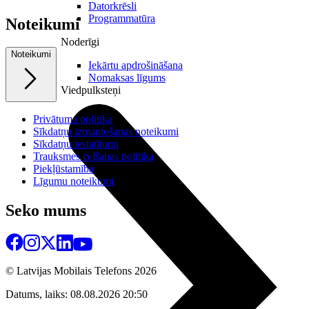
Datorkrēsli
Programmatūra
Noteikumi
Noderīgi
Noteikumi
Iekārtu apdrošināšana
Nomaksas līgums
Viedpulksteņi
Privātuma politika
Sīkdatņu izmantošanas noteikumi
Sīkdatņu iestatījumi
Trauksmes celšanas politika
Piekļūstamība
Līgumu noteikumi
Seko mums
© Latvijas Mobilais Telefons
2026
Datums, laiks: 08.08.2026 20:50