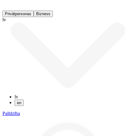
Privātpersonas
Bizness
lv
lv
en
Palīdzība