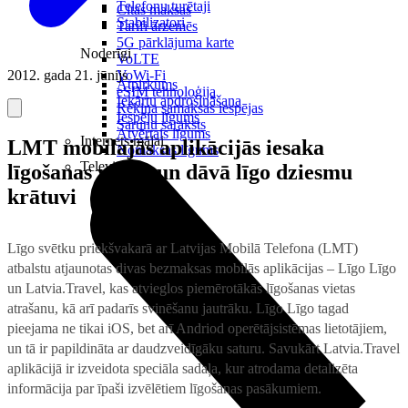
Telefonu turētaji
Citas maksas
Stabilizatori
Tarifi ārzemēs
5G pārklājuma karte
Noderīgi
VoLTE
2012. gada 21. jūnijs
VoWi-Fi
Atpirkums
eSIM tehnoloģija
Iekārtu apdrošināšana
Rēķina samaksas iespējas
Iespēju līgums
Sarunu saraksts
Atvērtais līgums
Internets mājai
LMT mobilajās aplikācijās iesaka
Nomaksas līgums
Televizori
līgošanas vietas un dāvā līgo dziesmu
krātuvi
Līgo svētku priekšvakarā ar Latvijas Mobilā Telefona (LMT)
atbalstu atjaunotas divas bezmaksas mobilās aplikācijas – Līgo Līgo
un Latvia.Travel, kas atvieglos piemērotākās līgošanas vietas
atrašanu, kā arī padarīs svinēšanu jautrāku. Līgo Līgo tagad
pieejama ne tikai iOS, bet arī Andriod operētājsistēmas lietotājiem,
un tā ir papildināta ar daudzveidīgāku saturu. Savukārt Latvia.Travel
aplikācijā ir izveidota speciāla sadaļa, kur atrodama detalizēta
informācija par īpaši izvēlētiem līgošanas pasākumiem.