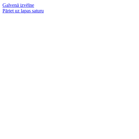
Galvenā izvēlne
Pāriet uz lapas saturu