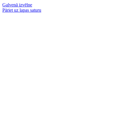
Galvenā izvēlne
Pāriet uz lapas saturu