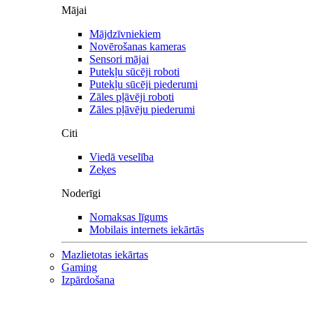
Mājai
Mājdzīvniekiem
Novērošanas kameras
Sensori mājai
Putekļu sūcēji roboti
Putekļu sūcēji piederumi
Zāles pļāvēji roboti
Zāles pļāvēju piederumi
Citi
Viedā veselība
Zeķes
Noderīgi
Nomaksas līgums
Mobilais internets iekārtās
Mazlietotas iekārtas
Gaming
Izpārdošana