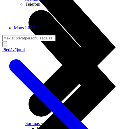
Telefoni
Mans LMT
Piedāvājumi
Sarunas + Internets
Brīvība + Neatkarība