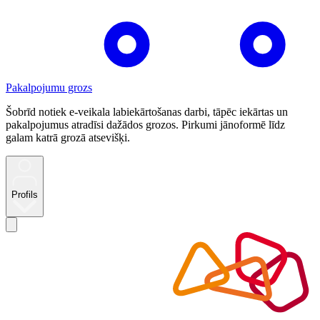
Pakalpojumu grozs
Šobrīd notiek e-veikala labiekārtošanas darbi, tāpēc iekārtas un
pakalpojumus atradīsi dažādos grozos. Pirkumi jānoformē līdz
galam katrā grozā atsevišķi.
Profils