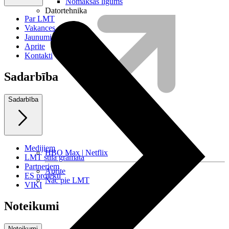
Nomaksas līgums
Datortehnika
Par LMT
Vakances
Jaunumi
Aprite
Kontakti
Sadarbība
Sadarbība
Medijiem
HBO Max | Netflix
LMT stila grāmata
Partneriem
Aprite
ES projekti
Nāc pie LMT
VIKI
Noteikumi
Noteikumi