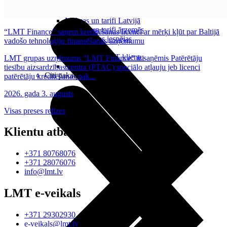
Noderīgi
Planšetes
Maksas un tarifi Latvijā
Maksas un tarifi ārzemēs
“LMT Finance” saņem kreditēšanas licenci ar mērķi kļūt par Baltijā
LMT Kartes iespējas
vadošo tehnoloģiju finansēšanas uzņēmumu
Kur nopirkt
Kā kļūt par LMT klientu
LMT grupas uzņēmums “LMT Finance” ir saņēmis Patērētāju
eSIM tehnoloģija
tiesību aizsardzības centra (PTAC) speciālo atļauju jeb licenci
Citi pakalpojumi
patērētāju kreditēšanas pak...
2026. gada 3. augusts
Visas preses relīzes
Klientu atbalsts
+371 80768076
+371 28076076
info@lmt.lv
LMT e-veikals
+371 29302930
e-veikals@lmt.lv