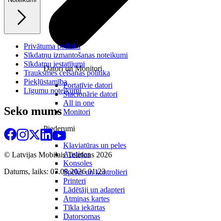
Privātuma politika
Sīkdatņu izmantošanas noteikumi
Sīkdatņu iestatījumi
Datori un Monitori
Trauksmes celšanas politika
Piekļūstamība
Portatīvie datori
Līgumu noteikumi
Stacionārie datori
All in one
Seko mums
Monitori
Piederumi
Klaviatūras un peles
Austiņas
© Latvijas Mobilais Telefons
2026
Konsoles
Datums, laiks: 07.08.2026 01:23
Spēles un kontrolieri
Printeri
Lādētāji un adapteri
Atmiņas kartes
Tīkla iekārtas
Datorsomas