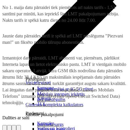
No 1. maija datu pārraidei tiek piemērots arī nakts tarifs - 1,53
santīmi par minūti, kas iepriekš šim LMT pakalpojumam nebija.
Nakts tarifs ir spēkā katru dienu no 24.00 līdz 7.00.
Jaunie datu pārraides tarifi ir spēkā arī LMT pieslēguma "Piezvani
man!" un fiksēto mobilo tālruņu abonentiem.
Izmantojot datu pārraidi, LMT abonenti var, piemēram, pārlūkot
Interneta lapas un lietot elektronisko pastu. LMT ir vienīgais mobilo
sakaru operators Latvijā, kura GSM tīkls nodrošina datu pārraides
ātrumu līdz 38.4 Kb/s un maksimālais iespējamais datu pārraides
Pieslēgumi
Visi televizori
ātrums sasniedz 43.2 Kb/s, turklāt garantējot augstu sakaru kvalitāti.
Samsung
Internets mājai ar 4G/5G rūteri
Lai ātrgaitas datu pārraide būtu iespējama, "Latvijas Mobilais
LG
Mobilais internets iekārtās
Telefons" izmanto HSCSD (High Speed Circuit Switched Data)
Xiaomi
IoT pieslēgums
tehnoloģiju.
TCL
Ģimenes komplekta kalkulators
Piederumi
Saistītie pakalpojumi
Dalīties ar saiti
Konsoles
Interneta sargs
Spēles un kontrolieri
Tehniskie darbi