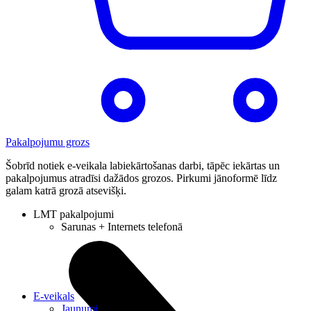
Pakalpojumu grozs
Šobrīd notiek e-veikala labiekārtošanas darbi, tāpēc iekārtas un
pakalpojumus atradīsi dažādos grozos. Pirkumi jānoformē līdz
galam katrā grozā atsevišķi.
LMT pakalpojumi
Sarunas + Internets telefonā
E-veikals
Jaunumi