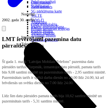
Telefonu turētaji
Citas maksas
Stabilizatori
Tarifi ārzemēs
5G pārklājuma karte
Noderīgi
VoLTE
2002. gada 30. aprīlis
VoWi-Fi
Atpirkums
eSIM tehnoloģija
Iekārtu apdrošināšana
Rēķina samaksas iespējas
Iespēju līgums
Sarunu saraksts
Atvērtais līgums
Internets mājai
LMT ievērojami pazemina datu
Nomaksas līgums
Televizori
pārraides tarifus
Šī gada 1. maijā "Latvijas Mobilais Telefons" pazemina datu
pārraides tarifus. Turpmāk, izmantojot datu pārraidi, pamata tarifs
būs 9,08 santīmi minūtē un pazeminātais tarifs - 2,95 santīmi minūtē.
Pazeminātais tarifs ir spēkā darba dienās no 20.00 līdz 24.00, kā arī
brīvdienās un svētku dienās no 7.00 līdz 24.00.
Līdz šim datu pārraides pamata tarifs bija 10,62 santīmi minūtē un
pazeminātais tarifs - 5,31 santīms minūtē.