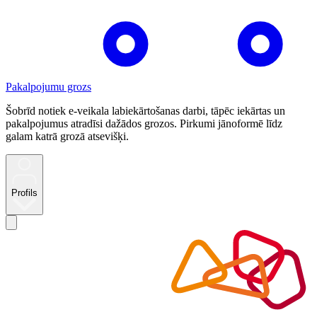
Pakalpojumu grozs
Šobrīd notiek e-veikala labiekārtošanas darbi, tāpēc iekārtas un
pakalpojumus atradīsi dažādos grozos. Pirkumi jānoformē līdz
galam katrā grozā atsevišķi.
Profils