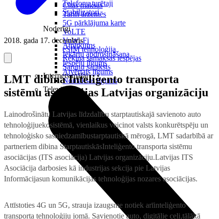
Telefonu turētaji
Citas maksas
Stabilizatori
Tarifi ārzemēs
5G pārklājuma karte
Noderīgi
VoLTE
2018. gada 17. decembris
VoWi-Fi
Atpirkums
eSIM tehnoloģija
Iekārtu apdrošināšana
Rēķina samaksas iespējas
Iespēju līgums
Sarunu saraksts
Atvērtais līgums
Internets mājai
LMT dibina Inteliģento transporta
Nomaksas līgums
Televizori
sistēmu asociācijas Latvijas organizāciju
Lainodrošinātu Latvijas līdzdalību starptautiskajā savienoto auto
tehnoloģijuekosistēmā, vienlaikus veicinot valsts konkurētspēju un
tehnoloģisko sasniedzamībustarptautiskā mērogā, LMT sadarbībā ar
partneriem dibina StarptautiskāsInteliģento transporta sistēmu
asociācijas (ITS asociācija) Latvijas organizāciju.Latvijas ITS
Asociācija darbosies kā industrijas sekcija pie Latvijas
Informācijasun komunikācijas tehnoloģijas nozares asociācijas.
Attīstoties 4G un 5G, strauja izaugsme notiek arīinteliģento
transporta tehnoloģiju jomā. Savienotie auto, digitālie ceļi,tālākā