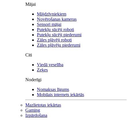
Mājai
Mājdzīvniekiem
Novērošanas kameras
Sensori mājai
Putekļu sūcēji roboti
Putekļu sūcēji piederumi
Zāles pļāvēji roboti
Zāles pļāvēju piederumi
Citi
Viedā veselība
Zeķes
Noderīgi
Nomaksas līgums
Mobilais internets iekārtās
Mazlietotas iekārtas
Gaming
Izpārdošana