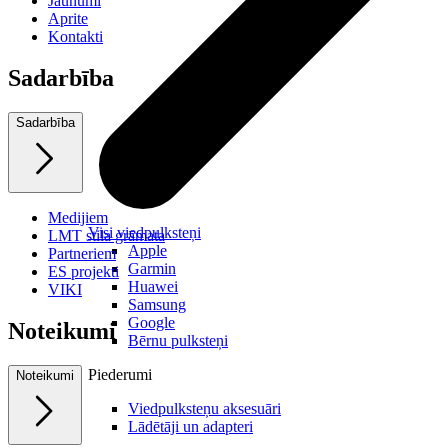
Jaunumi
Aprite
Kontakti
Sadarbība
Sadarbība
Medijiem
Visi viedpulksteņi
LMT stila grāmata
Apple
Partneriem
Garmin
ES projekti
Huawei
VIKI
Samsung
Google
Noteikumi
Bērnu pulksteņi
Piederumi
Noteikumi
Viedpulksteņu aksesuāri
Lādētāji un adapteri