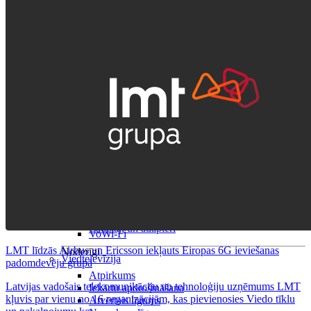
Visas planšetes
Samsung
Apple
Lenovo
Xiaomi
ONYX
Piederumi
Citi pakalpojumi
Vāki un ietvari
Irbuļi
Sensors Elpo
Klaviatūras un peles
Interneta sargs
Lādētāji un adapteri
VoWi-Fi
LMT līdzās Airbus un Ericsson iekļauts Eiropas 6G ieviešanas
Noderīgi
Viedtelevīzija
padomdevēju grupā
Atpirkums
Latvijas vadošais telekomunikāciju un tehnoloģiju uzņēmums LMT
Iekārtu apdrošināšana
kļuvis par vienu no 16 organizācijām, kas pievienosies Viedo tīklu
Atvērtais līgums