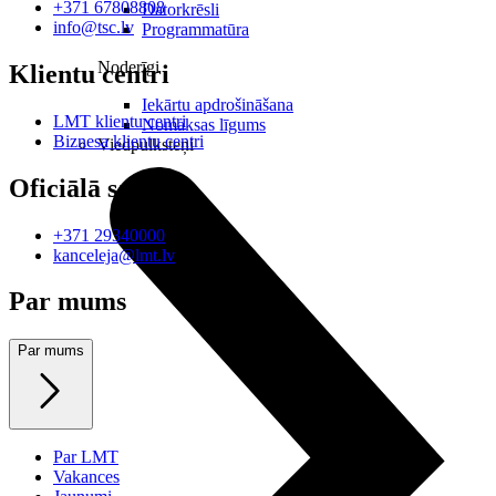
+371 67808808
Datorkrēsli
info@tsc.lv
Programmatūra
Noderīgi
Klientu centri
Iekārtu apdrošināšana
LMT klientu centri
Nomaksas līgums
Biznesa klientu centri
Viedpulksteņi
Oficiālā saziņa
+371 29340000
kanceleja@lmt.lv
Par mums
Par mums
Par LMT
Vakances