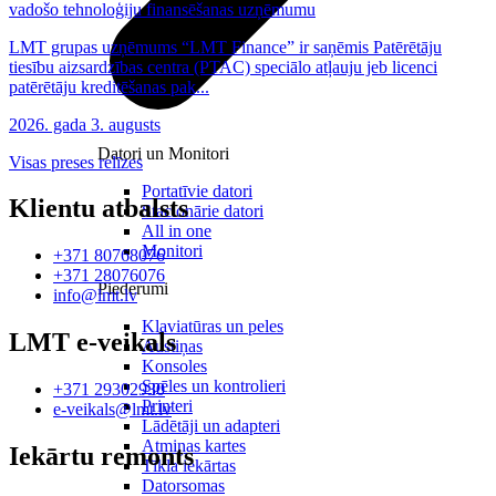
vadošo tehnoloģiju finansēšanas uzņēmumu
LMT grupas uzņēmums “LMT Finance” ir saņēmis Patērētāju
tiesību aizsardzības centra (PTAC) speciālo atļauju jeb licenci
patērētāju kreditēšanas pak...
2026. gada 3. augusts
Datori un Monitori
Visas preses relīzes
Portatīvie datori
Klientu atbalsts
Stacionārie datori
All in one
Monitori
+371 80768076
+371 28076076
Piederumi
info@lmt.lv
Klaviatūras un peles
LMT e-veikals
Austiņas
Konsoles
Spēles un kontrolieri
+371 29302930
Printeri
e-veikals@lmt.lv
Lādētāji un adapteri
Atmiņas kartes
Iekārtu remonts
Tīkla iekārtas
Datorsomas