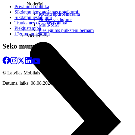
Noderīgi
Privātuma politika
Sīkdatņu izmantošanas noteikumi
Iekārtu apdrošināšana
Sīkdatņu iestatījumi
Nomaksas līgums
Trauksmes celšanas politika
Multi-SIM
Piekļūstamība
Pieslēgums pulkstenī bērnam
Līgumu noteikumi
Viedierīces
Seko mums
© Latvijas Mobilais Telefons
2026
Datums, laiks: 08.08.2026 19:20