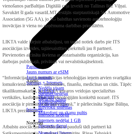
vienošanos parBaltijas Digitālā ceļa izveidi no Tallinas līdz Viļņai.
Savukārt šī gada vasarāLMT iestājās starptautiskajā 5G Automotive
Association (5G AA), jo 5G balstītas savienoto autotehnoloģiju
inovācijas ir viena no uzņēmuma darbības prioritātēm.
LIKTA valde idejuir atbalstījusi, un tagad notiek darbs pie ITS
asociācijas izveides, tajāiesaistīties piekrituši jau 8 partneri.
Pievienoties aicināta ikviena ar nozarisaistīta organizācija, kas
darbojas publiskajā, privātajā vai nevalstiskajāsektorā.
Papildināt
Jauns numurs ar eSIM
Jauns numurs
“Informācijas un komunikācijas tehnoloģijas ieņem arvien svarīgāku
Audio
Sarunas + Internets
lomuikvienā nozarē – mobilitātes, finanšu, medicīnas un citās. Tāpēc
Nedēļa visam
tikailikumsakarīgi, ka LIKTA ietvaros veidojas specializētas
Austiņas
Sarunas nedēļai
Skaļruņi
vertikāles, kasfokusējas uz tehnoloģijām konkrētā nozarē. ITS
Mēnesis visam
Audiosistēmas
asociācija ir pirmais solis šajāvirzienā,” ir pārliecināta Signe Bāliņa,
90 dienas visam
Brīvroku sistēmas
Internets
LIKTA prezidente.
Mikrofoni un skaņu pultis
Internets nedēļai
Internets nedēļai 1 GB
Noderīgi
Internets dienai
Atbalstu asociācijas izveidei jau ir pauduši tādi partneri kā
Nomaksas līgums
Satiksmesministrija, Latvijas Universitāte, Rīgas Tehniskā