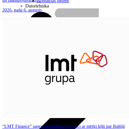
un pakalpojumu ko...
Nomaksas līgums
Datortehnika
2026. gada 6. augusts
HBO Max | Netflix
Aprite
Nāc pie LMT
“LMT Finance” saņem kreditēšanas licenci ar mērķi kļūt par Baltijā