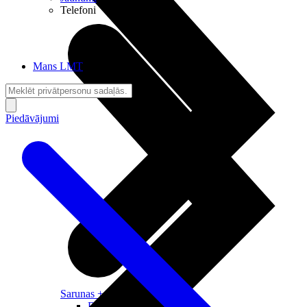
Telefoni
Mans LMT
Piedāvājumi
Sarunas + Internets
Brīvība + Neatkarība