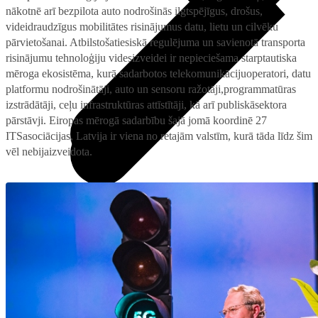
nākotnē arī bezpilota auto nodrošinās ilgtspējīgus, drošus,
videidraudzīgus mobilitātes risinājumus datu, lietu un cilvēku
pārvietošanai. Atbilstošatiesiskā regulējuma un savienotā transporta
risinājumu tehnoloģiju videsizveidei ir nepieciešama starptautiska
mēroga ekosistēma, kurā sadarbotos telekomunikācijuoperatori, datu
platformu nodrošinātāji, auto un sensoru ražotāji,programmatūras
izstrādātāji, ceļu infrastruktūras attīstītāji, kā arī publiskāsektora
pārstāvji. Eiropas mērogā sadarbību šajā jomā koordinē 27
ITSasociācijas, Latvija ir viena no retajām valstīm, kurā tāda līdz šim
vēl nebijaizveidota.
Pieslēgumi
Visi televizori
Samsung
Internets mājai ar 4G/5G rūteri
LG
Mobilais internets iekārtās
Xiaomi
IoT pieslēgums
TCL
Ģimenes komplekta kalkulators
Piederumi
Saistītie pakalpojumi
Konsoles
Interneta sargs
Spēles un kontrolieri
Tehniskie darbi