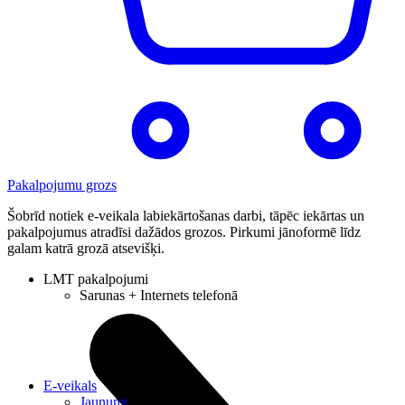
Pakalpojumu grozs
Šobrīd notiek e-veikala labiekārtošanas darbi, tāpēc iekārtas un
pakalpojumus atradīsi dažādos grozos. Pirkumi jānoformē līdz
galam katrā grozā atsevišķi.
LMT pakalpojumi
Sarunas + Internets telefonā
E-veikals
Jaunumi