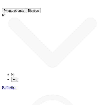
Privātpersonas
Bizness
lv
lv
en
Palīdzība