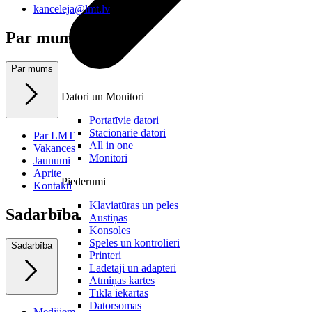
kanceleja@lmt.lv
Par mums
Par mums
Datori un Monitori
Portatīvie datori
Stacionārie datori
Par LMT
All in one
Vakances
Monitori
Jaunumi
Aprite
Piederumi
Kontakti
Klaviatūras un peles
Sadarbība
Austiņas
Konsoles
Spēles un kontrolieri
Sadarbība
Printeri
Lādētāji un adapteri
Atmiņas kartes
Tīkla iekārtas
Datorsomas
Medijiem