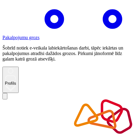
Pakalpojumu grozs
Šobrīd notiek e-veikala labiekārtošanas darbi, tāpēc iekārtas un
pakalpojumus atradīsi dažādos grozos. Pirkumi jānoformē līdz
galam katrā grozā atsevišķi.
Profils