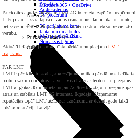
Projektori
Microsoft 365 + OneDrive
Audiosistēmas
Pateicoties daudzveidīgajām LMT 4G interneta iespējām, uzņēmumi
TV piederumi
Noderīgi
Latvijā jau ir izstrādājuši dažādus risinājumus, lai ne tikai ietaupītu,
Noderīgi
5G pārklājuma karte
bet saviem produktiem un pakalpojumiem radītu lielāku pievienoto
Jautājumi un atbildes
vērtību.
Iekārtu apdrošināšana
Priekšapmaksas karte
Nomaksas līgums
Aktuālā informācija par 4G tīkla pārklājumu pieejama
LMT
Audio
mājaslapā
.
PAR LMT
LMT ir pēc klientu skaita, apgrozījuma un tīkla pārklājuma lielākais
mobilo sakaru operators Latvijā. Visā Latvijas teritorijā ir pieejams
LMT ātrgaitas 3G internets un jau 72 % iedzīvotāju ir pieejams īpaši
ātrais un stabilais LMT 4G internets. Ikgadējā „Uzņēmumu
reputācijas topā” LMT atzīts par uzņēmumu ar desmit gadu laikā
labāko reputāciju Latvijā.