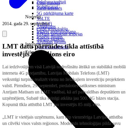
Telefonu turētaji
Citas maksas
Stabilizatori
Tarifi ārzemēs
5G pārklājuma karte
Noderīgi
VoLTE
2014. gada 29. septembris
VoWi-Fi
Atpirkums
eSIM tehnoloģija
Iekārtu apdrošināšana
Rēķina samaksas iespējas
Iespēju līgums
Sarunu saraksts
Atvērtais līgums
Internets mājai
LMT datu pārraides tīkla attīstībā
Nomaksas līgums
Televizori
investējis 85 miljons eiro
Lai iedzīvotājiem visā Latvijā nodrošinātu ātrākā un stabilākā mobilā
interneta 4G pieejamību, Latvijas Mobilais Telefons (LMT)
veiksmīgi turpina realizēt vienu no lielākajiem investīciju projektiem
valstī. Pirmdien, 29. septembrī, piedaloties satiksmes ministram
Anrijam Matīsam un LMT vadībai, kā arī pašvaldības deputātiem un
uzņēmējiem, Subatē tika svinīgi atklāta jau 500. 4G bāzes stacija.
Kopumā tīkla attīstībā LMT jau investējis 85 milj. eiro.
„LMT ir vietējais uzņēmums, kam rūp vienmērīga Latvijas attīstība
un cilvēki visos valsts reģionos. Modernās tehnoloģijas pilda savu