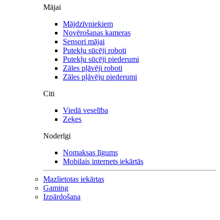
Mājai
Mājdzīvniekiem
Novērošanas kameras
Sensori mājai
Putekļu sūcēji roboti
Putekļu sūcēji piederumi
Zāles pļāvēji roboti
Zāles pļāvēju piederumi
Citi
Viedā veselība
Zeķes
Noderīgi
Nomaksas līgums
Mobilais internets iekārtās
Mazlietotas iekārtas
Gaming
Izpārdošana