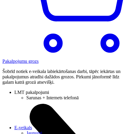
Pakalpojumu grozs
Šobrīd notiek e-veikala labiekārtošanas darbi, tāpēc iekārtas un
pakalpojumus atradīsi dažādos grozos. Pirkumi jānoformē līdz
galam katrā grozā atsevišķi.
LMT pakalpojumi
Sarunas + Internets telefonā
E-veikals
Jaunumi