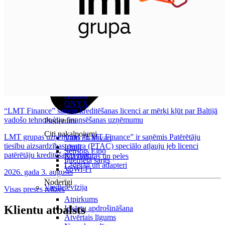
Visas planšetes
Samsung
Apple
Lenovo
Xiaomi
ONYX
“LMT Finance” saņem kreditēšanas licenci ar mērķi kļūt par Baltijā
vadošo tehnoloģiju finansēšanas uzņēmumu
Piederumi
Citi pakalpojumi
LMT grupas uzņēmums “LMT Finance” ir saņēmis Patērētāju
Vāki un ietvari
tiesību aizsardzības centra (PTAC) speciālo atļauju jeb licenci
Irbuļi
Sensors Elpo
patērētāju kreditēšanas pak...
Klaviatūras un peles
Interneta sargs
Lādētāji un adapteri
VoWi-Fi
2026. gada 3. augusts
Noderīgi
Viedtelevīzija
Visas preses relīzes
Atpirkums
Klientu atbalsts
Iekārtu apdrošināšana
Atvērtais līgums