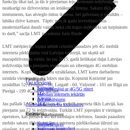
funkciju tikai tad, ja tās ir pieejamas teju ikvienam iedzīvotājam
neatkarīgi no dzīvesvietas un ienākumu līmeņa. Sakaru tīkls ir
instruments, kas atvieglo mūsu ikdienu, bet galvenais ir rezultāts –
labāka dzīve katram. Tāpēc mēs ik gadu investējam tīkla
modernizēšanā daudz vairāk nekā citi tirgus dalībnieki un turpināsim
to darīt,” sacīja LMT prezidents Juris Binde.
LMT mērķtiecīgi tupina attīstīt ceturtās paaudzes jeb 4G mobilā
interneta pārklājumu visā Latvijas teritorijā, tai skaitā arī
mazapdzīvotajās vietās, lai jau 2015. gadā lielākajai daļai Latvijas
iedzīvotāju būtu pieejams modernais un zibenīgais 4G mobilais
internets. Kopš 4G projekta uzsākšanas, LMT katru darbadienu
uzstāda vienu jaunu 4G bāzes staciju. Kopumā Kurzemē jau
Pieslēgumi
Visi televizori
uzstādītas 52, Zemgalē - 88, Latgalē - 60, Vidzemē - 101 un Rīgā un
Samsung
Internets mājai ar 4G/5G rūteri
Pierīgā - 199 4G bāzes stacijas.
LG
Mobilais internets iekārtās
Xiaomi
IoT pieslēgums
TCL
Jau pašlaik LMT ir plašākais 4G mobilā interneta tīkls Latvijā, kas
Ģimenes komplekta kalkulators
pieejams jau 72 % iedzīvotāju. Turklāt LMT joprojām ir vienīgais
Piederumi
Saistītie pakalpojumi
operators, kas piedāvā 4G arī mobilajos telefonos. Jaunās paaudzes
mobilo sakaru tīklu ir ērti lietot interneta pārlūkošanai tālrunī un
Konsoles
Interneta sargs
Spēles un kontrolieri
planšetē, kā arī interneta pieslēgumam datoriem mājās vai birojā.
Tehniskie darbi