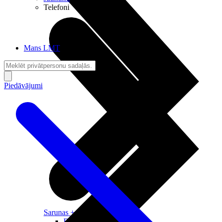
Telefoni
Mans LMT
Piedāvājumi
Sarunas + Internets
Brīvība + Neatkarība