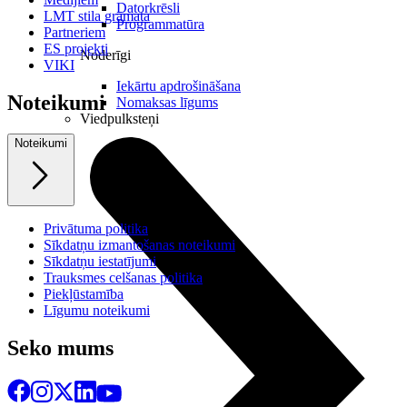
Datorkrēsli
LMT stila grāmata
Programmatūra
Partneriem
ES projekti
Noderīgi
VIKI
Iekārtu apdrošināšana
Noteikumi
Nomaksas līgums
Viedpulksteņi
Noteikumi
Privātuma politika
Sīkdatņu izmantošanas noteikumi
Sīkdatņu iestatījumi
Trauksmes celšanas politika
Piekļūstamība
Līgumu noteikumi
Seko mums