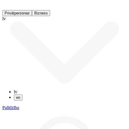
Privātpersonas
Bizness
lv
lv
en
Palīdzība