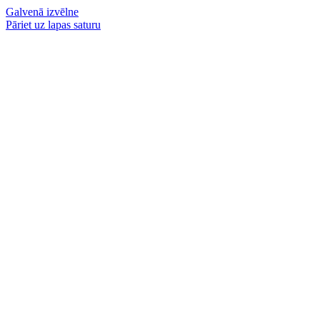
Galvenā izvēlne
Pāriet uz lapas saturu