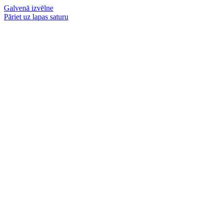
Galvenā izvēlne
Pāriet uz lapas saturu