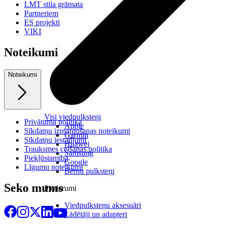
LMT stila grāmata
Partneriem
ES projekti
VIKI
Noteikumi
Noteikumi
Visi viedpulksteņi
Privātuma politika
Apple
Sīkdatņu izmantošanas noteikumi
Garmin
Sīkdatņu iestatījumi
Huawei
Trauksmes celšanas politika
Samsung
Piekļūstamība
Google
Līgumu noteikumi
Bērnu pulksteņi
Seko mums
Piederumi
Viedpulksteņu aksesuāri
Lādētāji un adapteri