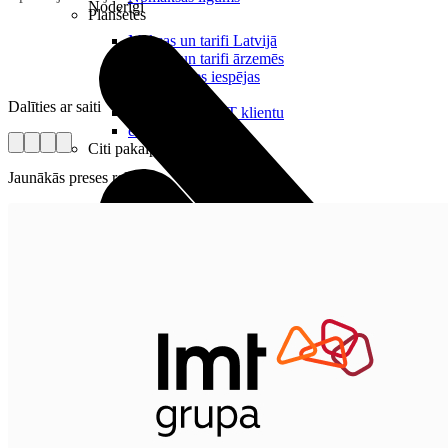
Noderīgi
Planšetes
Maksas un tarifi Latvijā
Maksas un tarifi ārzemēs
LMT Kartes iespējas
Kur nopirkt
Dalīties ar saiti
Kā kļūt par LMT klientu
eSIM tehnoloģija
Citi pakalpojumi
Jaunākās preses relīzes