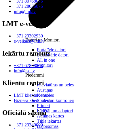
+371 80768076
+371 28076076
info@lmt.lv
LMT e-veikals
+371 29302930
Datori un Monitori
e-veikals@lmt.lv
Portatīvie datori
Iekārtu remonts
Stacionārie datori
All in one
Monitori
+371 67808808
info@tsc.lv
Piederumi
Klientu centri
Klaviatūras un peles
Austiņas
Konsoles
LMT klientu centri
Spēles un kontrolieri
Biznesa klientu centri
Printeri
Lādētāji un adapteri
Oficiālā saziņa
Atmiņas kartes
Tīkla iekārtas
+371 29340000
Datorsomas