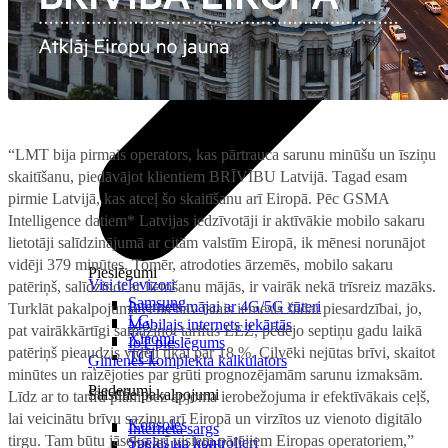
“LMT bija pirmais operators, kas pārtrauca sarunu minūšu un īsziņu
skaitīšanu, piedāvājot klientiem BRĪVĪBU Latvijā. Tagad esam
pirmie Latvijā, kas atceļ šo skaitīšanu arī Eiropā. Pēc GSMA
Intelligence datiem* Latvijas iedzīvotāji ir aktīvākie mobilo sakaru
lietotāji salīdzinājumā ar citām valstīm Eiropā, ik mēnesi norunājot
vidēji 379 minūtes. Tomēr, atrodoties ārzemēs, mobilo sakaru
Pieslēgumi
Visi televizori
patēriņš, salīdzinot ar lietošanu mājās, ir vairāk nekā trīsreiz mazāks.
Samsung
Internets mājai ar 4G/5G rūteri
Turklāt pakalpojuma cena nav īstais iemesls šādai piesardzībai, jo,
LG
Mobilais internets iekārtās
pat vairākkārtīgi samazinot tarifus EEZ, pēdējo septiņu gadu laikā
Xiaomi
IoT pieslēgums
patēriņš pieaudzis vidēji tikai par 18 %. Cilvēki nejūtas brīvi, skaitot
TCL
Ģimenes komplekta kalkulators
minūtes un raizējoties par grūti prognozējamām sarunu izmaksām.
Piederumi
Saistītie pakalpojumi
Līdz ar to tarifu plāni bez apjoma ierobežojuma ir efektīvākais ceļš,
lai veicinātu brīvu saziņu arī Eiropā un virzītos uz vienoto digitālo
Konsoles
Interneta sargs
tirgu. Tam būtu jāseko arī visiem pārējiem Eiropas operatoriem,”
Spēles un kontrolieri
Tehniskie darbi