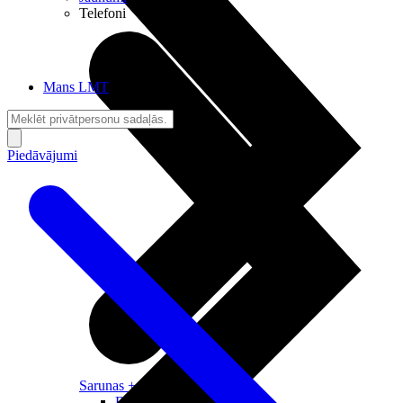
Telefoni
Mans LMT
Piedāvājumi
Sarunas + Internets
Brīvība + Neatkarība