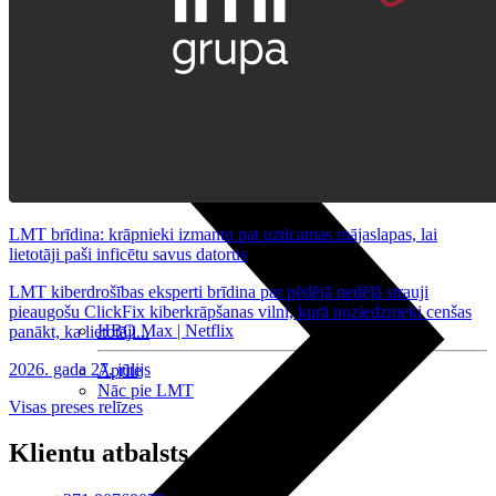
Nomaksas līgums
Datortehnika
LMT brīdina: krāpnieki izmanto pat uzticamas mājaslapas, lai
lietotāji paši inficētu savus datorus
LMT kiberdrošības eksperti brīdina par pēdējā nedēļā strauji
pieaugošu ClickFix kiberkrāpšanas vilni, kurā noziedznieki cenšas
HBO Max | Netflix
panākt, ka lietotāji...
2026. gada 27. jūlijs
Aprite
Nāc pie LMT
Visas preses relīzes
Klientu atbalsts