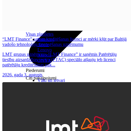
Visas planšetes
“LMT Finance” saņem kreditēšanas licenci ar mērķi kļūt par Baltijā
Samsung
vadošo tehnoloģiju finansēšanas uzņēmumu
Apple
Lenovo
LMT grupas uzņēmums “LMT Finance” ir saņēmis Patērētāju
Xiaomi
tiesību aizsardzības centra (PTAC) speciālo atļauju jeb licenci
ONYX
patērētāju kreditēšanas pak...
Piederumi
2026. gada 3. augusts
Citi pakalpojumi
Vāki un ietvari
Irbuļi
Sensors Elpo
Klaviatūras un peles
Interneta sargs
Lādētāji un adapteri
VoWi-Fi
Noderīgi
Viedtelevīzija
Atpirkums
Iekārtu apdrošināšana
Atvērtais līgums