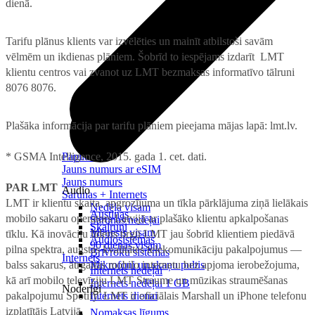
dienā.
Tarifu plānus klients var izvēlēties un mainīt atbilstoši savām
vēlmēm un ikdienas plāniem. Šobrīd to iespējams izdarīt LMT
klientu centros vai zvanot uz LMT bezmaksas informatīvo tālruni
8076 8076.
Plašāka informācija par tarifu plāniem pieejama mājas lapā: lmt.lv.
* GSMA Intelligence, 2015. gada 1. cet. dati.
Papildināt
Jauns numurs ar eSIM
Jauns numurs
PAR LMT
Audio
Sarunas + Internets
LMT ir klientu skaita, apgrozījuma un tīkla pārklājuma ziņā lielākais
Nedēļa visam
Austiņas
mobilo sakaru operators Latvijā ar plašāko klientu apkalpošanas
Sarunas nedēļai
Skaļruņi
Mēnesis visam
tīklu. Kā inovāciju līderis tirgū LMT jau šobrīd klientiem piedāvā
Audiosistēmas
90 dienas visam
pilna spektra, augstas kvalitātes telekomunikāciju pakalpojumus —
Brīvroku sistēmas
Internets
balss sakarus, ātrgaitas mobilo internetu bez apjoma ierobežojuma,
Mikrofoni un skaņu pultis
Internets nedēļai
kā arī mobilo televīziju LMT Straume un mūzikas straumēšanas
Internets nedēļai 1 GB
Noderīgi
pakalpojumu Spotify. LMT ir oficiālais Marshall un iPhone telefonu
Internets dienai
izplatītājs Latvijā.
Nomaksas līgums