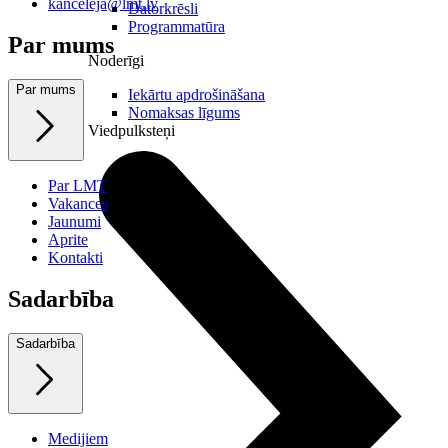
kanceleja@lmt.lv
Datorkrēsli
Programmatūra
Par mums
Noderīgi
Par mums
Iekārtu apdrošināšana
Nomaksas līgums
Viedpulksteņi
Par LMT
Vakances
Jaunumi
Aprite
Kontakti
Sadarbība
Sadarbība
Medijiem