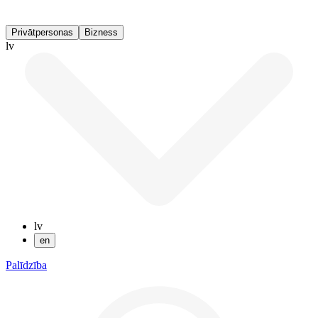
Privātpersonas
Bizness
lv
lv
en
Palīdzība