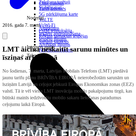
Telefonu turētaji
Citas maksas
Stabilizatori
Tarifi ārzemēs
5G pārklājuma karte
Noderīgi
VoLTE
2016. gada 7. marts
VoWi-Fi
Atpirkums
eSIM tehnoloģija
Iekārtu apdrošināšana
Rēķina samaksas iespējas
Iespēju līgums
Sarunu saraksts
Atvērtais līgums
Internets mājai
LMT aicina neskaitīt sarunu minūtes un
Nomaksas līgums
Televizori
īsziņas arī Eiropā
No šodienas, 7. marta, Latvijas Mobilais Telefons (LMT) piedāvā
jaunu tarifu plānu BRĪVĪBA EIROPĀ neierobežotām sarunām un
īsziņām Latvijā un ceļojot jebkurā Eiropas Ekonomikas zonas (EEZ)
valstī. Tā ir vēl viena LMT inovācija mobilo pakalpojumu tirgū, kas
būtiski mainīs iedzīvotāju mobilo sakaru lietošanas paradumus
ceļojumu laikā Eiropā.