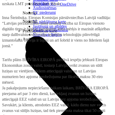
Projektori
uzskata LMT prezidents Juris Binde.
Microsoft 365 + OneDrive
Audiosistēmas
TV piederumi
Noderīgi
Inna Šteinbuka, Eiropas Komisijas pārstāvniecības Latvijā vadītāja:
Noderīgi
5G pārklājuma karte
“Latvijas prezidentūras laikā uzsāktā virzība uz Eiropas vienoto
Jautājumi un atbildes
digitālo tirgu ir būtisks panākums, kura mērķis ir mazināt atšķirības
Iekārtu apdrošināšana
Priekšapmaksas karte
starp dalībvalstu iedzīvotāju iespējām tehnoloģiju pilnvērtīgā
Nomaksas līgums
Audio
izmantošanā. Latvija ir bijusi un arī šobrīd ir viens no līderiem šajā
jomā.”
Tarifu plāns BRĪVĪBA EIROPĀ piedāvā iespēju jebkurā Eiropas
Ekonomikas zonas valstī, tostarp Latvijā, veikt zvanus un sūtīt
īsziņas uz vietējiem tīkliem attiecīgajā valstī un uz Latvijas
numuriem bez apjoma ierobežojuma par fiksētu maksu 30 eiro
mēnesī.
Ja pakalpojums nepieciešams īsākam laikam, BRĪVĪBA EIROPĀ
pieejama arī par 3 eiro dienā, kas iekļauj zvanus un īsziņas
attiecīgajā EEZ valstī un uz Latviju bez apjoma ierobežojuma.
Savukārt, ja klients, atrodoties EEZ valstī, kādu dienu nav veicis
zvanus vai sūtījis īsziņas, tad tiek piemērota maksa tikai 50 centi