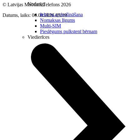
Noderīgi
© Latvijas Mobilais Telefons
2026
Iekārtu apdrošināšana
Datums, laiks: 06.08.2026 05:19
Nomaksas līgums
Multi-SIM
Pieslēgums pulkstenī bērnam
Viedierīces