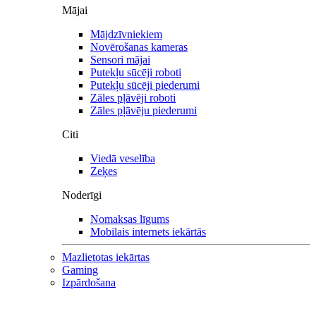
Mājai
Mājdzīvniekiem
Novērošanas kameras
Sensori mājai
Putekļu sūcēji roboti
Putekļu sūcēji piederumi
Zāles pļāvēji roboti
Zāles pļāvēju piederumi
Citi
Viedā veselība
Zeķes
Noderīgi
Nomaksas līgums
Mobilais internets iekārtās
Mazlietotas iekārtas
Gaming
Izpārdošana