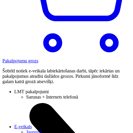
Pakalpojumu grozs
Šobrīd notiek e-veikala labiekārtošanas darbi, tāpēc iekārtas un
pakalpojumus atradīsi dažādos grozos. Pirkumi jānoformē līdz
galam katrā grozā atsevišķi.
LMT pakalpojumi
Sarunas + Internets telefonā
E-veikals
Jaunumi