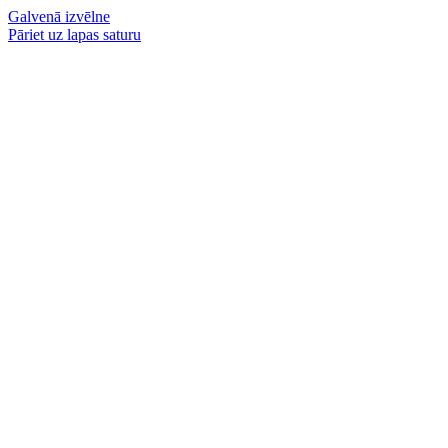
Galvenā izvēlne
Pāriet uz lapas saturu