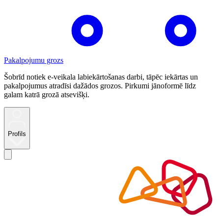
Pakalpojumu grozs
Šobrīd notiek e-veikala labiekārtošanas darbi, tāpēc iekārtas un
pakalpojumus atradīsi dažādos grozos. Pirkumi jānoformē līdz
galam katrā grozā atsevišķi.
Profils