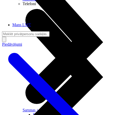
Telefoni
Mans LMT
Piedāvājumi
Sarunas + Internets
Brīvība + Neatkarība