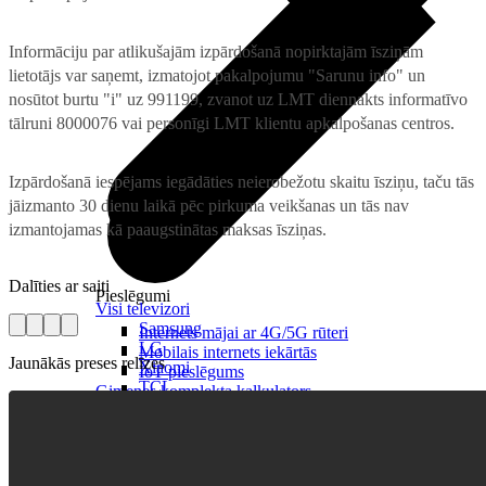
Informāciju par atlikušajām izpārdošanā nopirktajām īsziņām
lietotājs var saņemt, izmatojot pakalpojumu "Sarunu info" un
nosūtot burtu "i" uz 991199, zvanot uz LMT diennakts informatīvo
tālruni 8000076 vai personīgi LMT klientu apkalpošanas centros.
Izpārdošanā iespējams iegādāties neierobežotu skaitu īsziņu, taču tās
jāizmanto 30 dienu laikā pēc pirkuma veikšanas un tās nav
izmantojamas kā paaugstinātas maksas īsziņas.
Dalīties ar saiti
Pieslēgumi
Visi televizori
Samsung
Internets mājai ar 4G/5G rūteri
LG
Mobilais internets iekārtās
Jaunākās preses relīzes
Xiaomi
IoT pieslēgums
TCL
Ģimenes komplekta kalkulators
Piederumi
Saistītie pakalpojumi
Konsoles
Interneta sargs
Spēles un kontrolieri
Tehniskie darbi