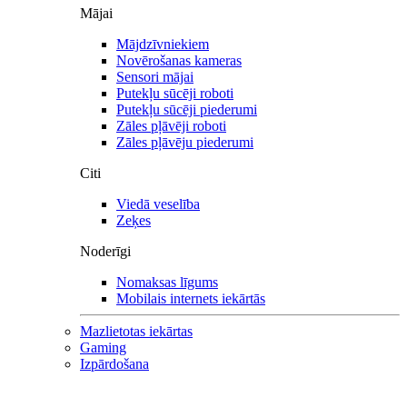
Mājai
Mājdzīvniekiem
Novērošanas kameras
Sensori mājai
Putekļu sūcēji roboti
Putekļu sūcēji piederumi
Zāles pļāvēji roboti
Zāles pļāvēju piederumi
Citi
Viedā veselība
Zeķes
Noderīgi
Nomaksas līgums
Mobilais internets iekārtās
Mazlietotas iekārtas
Gaming
Izpārdošana