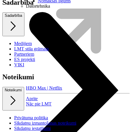
Nomaksas līgums
Sadarbība
Datortehnika
Sadarbība
Medijiem
LMT stila grāmata
Partneriem
ES projekti
VIKI
Noteikumi
HBO Max | Netflix
Noteikumi
Aprite
Nāc pie LMT
Privātuma politika
Sīkdatņu izmantošanas noteikumi
Sīkdatņu iestatījumi