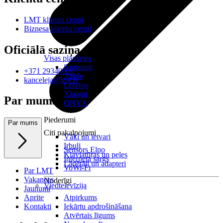
LMT klientu centri
Biznesa klientu centri
Oficiālā saziņa
Visas planšetes
Samsung
+371 29340000
Apple
kanceleja@lmt.lv
Lenovo
Xiaomi
Par mums
ONYX
Piederumi
Par mums
Citi pakalpojumi
Vāki un ietvari
Irbuļi
Sensors Elpo
Klaviatūras un peles
Interneta sargs
Lādētāji un adapteri
VoWi-Fi
Par LMT
Vakances
Noderīgi
Viedtelevīzija
Jaunumi
Aprite
Atpirkums
Kontakti
Iekārtu apdrošināšana
Atvērtais līgums