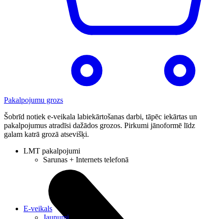
Pakalpojumu grozs
Šobrīd notiek e-veikala labiekārtošanas darbi, tāpēc iekārtas un
pakalpojumus atradīsi dažādos grozos. Pirkumi jānoformē līdz
galam katrā grozā atsevišķi.
LMT pakalpojumi
Sarunas + Internets telefonā
E-veikals
Jaunumi