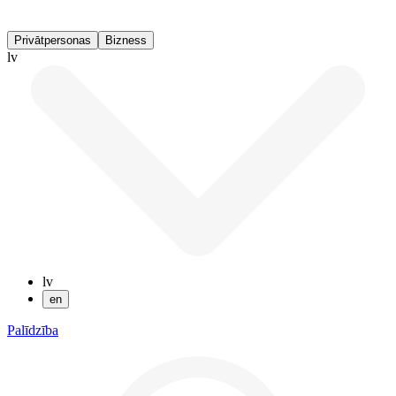
Privātpersonas
Bizness
lv
lv
en
Palīdzība