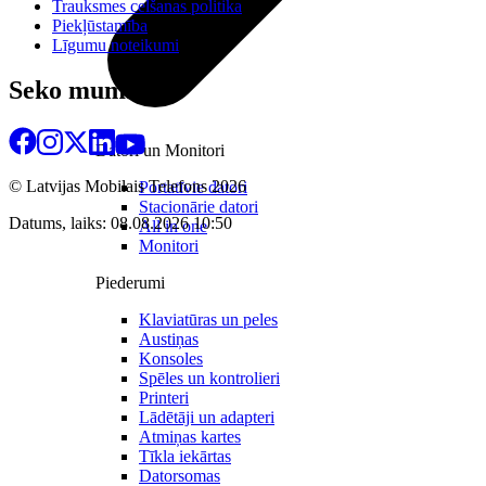
Trauksmes celšanas politika
Piekļūstamība
Līgumu noteikumi
Seko mums
Datori un Monitori
© Latvijas Mobilais Telefons
2026
Portatīvie datori
Stacionārie datori
Datums, laiks: 08.08.2026 10:50
All in one
Monitori
Piederumi
Klaviatūras un peles
Austiņas
Konsoles
Spēles un kontrolieri
Printeri
Lādētāji un adapteri
Atmiņas kartes
Tīkla iekārtas
Datorsomas