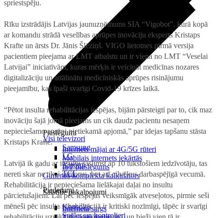
spriestspēju.
Rīku izstrādājis Latvijas jaunuzņēmums SIA “Vigobot”, kurā kopā
ar komandu strādā veselības aprūpes inovāciju eksperts Kristaps
Krafte un ārsts Dr. Jānis Šlēziņš. VIGO lietotnes pirmā versija
pacientiem pieejama ar LMT atbalstu un ir viena no LMT “Veselai
Latvijai” iniciatīvām, kuras mērķis ir veicināt medicīnas nozares
digitalizāciju un attālinātu medicīniskās aprūpes risinājumu
pieejamību, kas īpaši svarīgi Covid-19 krīzes laikā.
“Pētot insulta rehabilitācijas iespējas, bijām pārsteigti par to, cik maz
inovāciju šajā jomā pieejams un cik daudz pacientu nesaņem
nepieciešamo aprūpi pietiekamā apjomā,” par idejas tapšanu stāsta
Pieslēgumi
Visi televizori
Kristaps Krafte.
Samsung
Internets mājai ar 4G/5G rūteri
LG
Mobilais internets iekārtās
Latvijā ik gadu ar insultu saslimst ap 10 tūkstošiem iedzīvotāju, tas
Xiaomi
IoT pieslēgums
TCL
nereti skar ne tikai seniorus, bet arī cilvēkus darbaspējīgā vecumā.
Ģimenes komplekta kalkulators
Rehabilitācija ir nepieciešama lielākajai daļai no insultu
Piederumi
Saistītie pakalpojumi
pārcietušajiem. Lai pēc iespējas veiksmīgāk atveseļotos, pirmie seši
mēneši pēc insulta rehabilitācijā ir kritiski nozīmīgi, tāpēc ir svarīgi
Konsoles
Interneta sargs
Spēles un kontrolieri
rehabilitāciju uzsākt pēc iespējas agrīni, un bieži vien tā ir
Tehniskie darbi