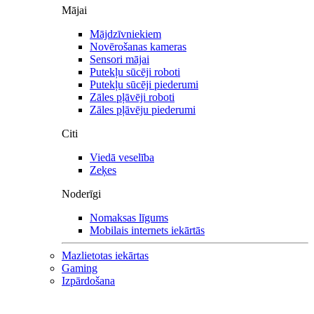
Mājai
Mājdzīvniekiem
Novērošanas kameras
Sensori mājai
Putekļu sūcēji roboti
Putekļu sūcēji piederumi
Zāles pļāvēji roboti
Zāles pļāvēju piederumi
Citi
Viedā veselība
Zeķes
Noderīgi
Nomaksas līgums
Mobilais internets iekārtās
Mazlietotas iekārtas
Gaming
Izpārdošana