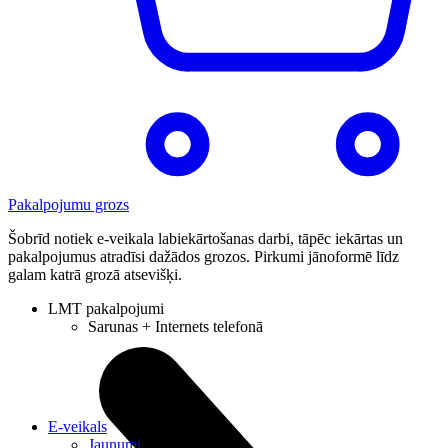
Pakalpojumu grozs
Šobrīd notiek e-veikala labiekārtošanas darbi, tāpēc iekārtas un
pakalpojumus atradīsi dažādos grozos. Pirkumi jānoformē līdz
galam katrā grozā atsevišķi.
LMT pakalpojumi
Sarunas + Internets telefonā
E-veikals
Jaunumi