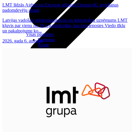
LMT līdzās Airbus un Ericsson iekļauts Eiropas 6G ieviešanas
padomdevēju grupā
Latvijas vadošais telekomunikāciju un tehnoloģiju uzņēmums LMT
kļuvis par vienu no 16 organizācijām, kas pievienosies Viedo tīklu
un pakalpojumu ko...
Visas planšetes
Samsung
2026. gada 6. augusts
Apple
Lenovo
Xiaomi
ONYX
Piederumi
Citi pakalpojumi
Vāki un ietvari
Irbuļi
Sensors Elpo
Klaviatūras un peles
Interneta sargs
Lādētāji un adapteri
VoWi-Fi
Noderīgi
Viedtelevīzija
Atpirkums
Iekārtu apdrošināšana
Atvērtais līgums