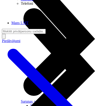
Telefoni
Mans LMT
Piedāvājumi
Sarunas + Internets
Brīvība + Neatkarība