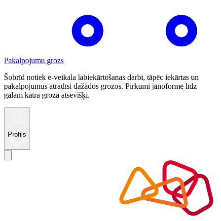
Pakalpojumu grozs
Šobrīd notiek e-veikala labiekārtošanas darbi, tāpēc iekārtas un
pakalpojumus atradīsi dažādos grozos. Pirkumi jānoformē līdz
galam katrā grozā atsevišķi.
Profils