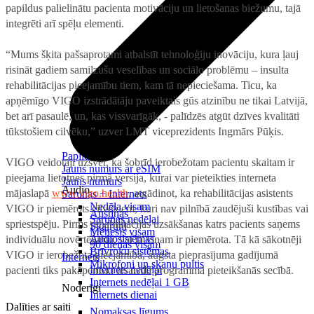
papildus palielinātu pacienta motivāciju un lietošanas biežumu, tajā
integrēti arī spēļu elementi.
“Mums šķita pašsaprotami atbalstīt tehnoloģiju inovāciju, kura ļauj
risināt gadiem samilzušu veselības un sociālo problēmu – insulta
rehabilitācijas pieejamību tiem, kam tā nepieciešama. Ticu, ka
apņēmīgo VIGO izstrādātāju paveiktais gūs atzinību ne tikai Latvijā,
bet arī pasaulē, un, kas vissvarīgāk, - palīdzēs atgūt dzīves kvalitāti
tūkstošiem cilvēku,” uzver LMT viceprezidents Ingmārs Pūķis.
Papildināt
VIGO veidotāji uzsver, ka šobrīd ierobežotam pacientu skaitam ir
Jauns numurs ar eSIM
pieejama lietotnes pirmā versija, kurai var pieteikties interneta
Jauns numurs
Audio
mājaslapā
www.vigo.health
, atgādinot, ka rehabilitācijas asistents
Sarunas + Internets
Nedēļa visam
VIGO ir piemērots cilvēkiem, kuri nav pilnībā zaudējuši kustības vai
Austiņas
Sarunas nedēļai
spriestspēju. Pirms rehabilitācijas uzsākšanas katrs pacients saņems
Skaļruņi
Mēnesis visam
Audiosistēmas
individuālu novērtējumu, vai tā viņam ir piemērota. Tā kā sākotnēji
90 dienas visam
Brīvroku sistēmas
VIGO ir ierobežota pieejamība, augsta pieprasījuma gadījumā
Internets
Mikrofoni un skaņu pultis
Internets nedēļai
pacienti tiks pakāpeniski iesaistīti programmā pieteikšanās secībā.
Internets nedēļai 1 GB
Noderīgi
Internets dienai
Dalīties ar saiti
Nomaksas līgums