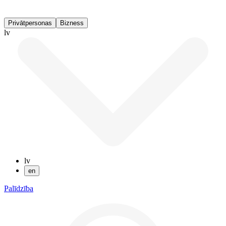
Privātpersonas
Bizness
lv
lv
en
Palīdzība