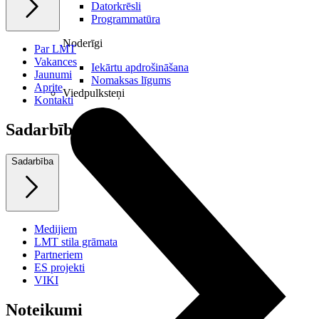
Datorkrēsli
Programmatūra
Noderīgi
Par LMT
Vakances
Iekārtu apdrošināšana
Jaunumi
Nomaksas līgums
Aprite
Viedpulksteņi
Kontakti
Sadarbība
Sadarbība
Medijiem
LMT stila grāmata
Partneriem
ES projekti
VIKI
Noteikumi