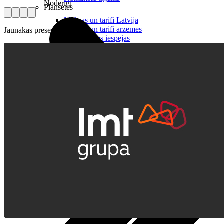
Noderīgi
Planšetes
Maksas un tarifi Latvijā
Maksas un tarifi ārzemēs
Jaunākās preses relīzes
LMT Kartes iespējas
Kur nopirkt
Kā kļūt par LMT klientu
eSIM tehnoloģija
Citi pakalpojumi