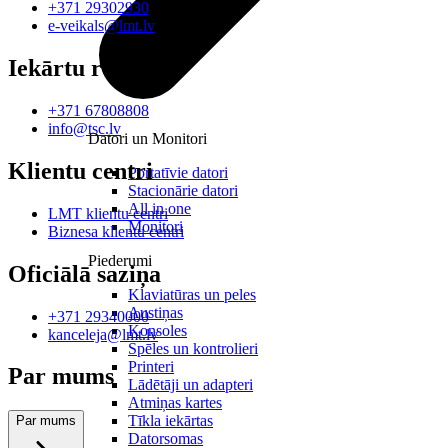
+371 29302930
e-veikals@lmt.lv
Iekārtu remonts
+371 67808808
info@tsc.lv
Datori un Monitori
Klientu centri
Portatīvie datori
Stacionārie datori
All in one
LMT klientu centri
Monitori
Biznesa klientu centri
Piederumi
Oficiālā saziņa
Klaviatūras un peles
Austiņas
+371 29340000
Konsoles
kanceleja@lmt.lv
Spēles un kontrolieri
Printeri
Par mums
Lādētāji un adapteri
Atmiņas kartes
Tīkla iekārtas
Par mums
Datorsomas