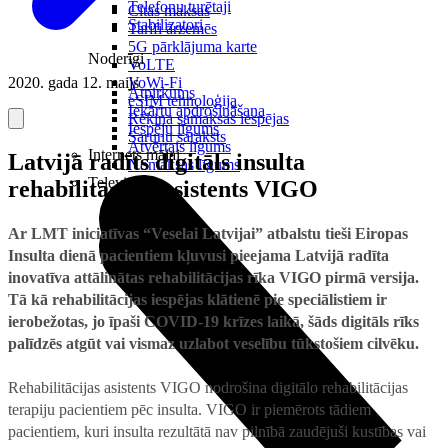
Telefonu turētaji
Citas maksas
Stabilizatori
Tarifi ārzemēs
5G pārklājuma karte
Noderīgi
VoLTE
2020. gada 12. maijs
VoWi-Fi
Atpirkums
eSIM tehnoloģija
Iekārtu apdrošināšana
Rēķina samaksas iespējas
Iespēju līgums
Sarunu saraksts
Atvērtais līgums
Internets mājai
Latvijā radīts digitāls insulta
Nomaksas līgums
Televizori
rehabilitācijas asistents VIGO
Ar LMT iniciatīvas “Veselai Latvijai” atbalstu tieši Eiropas
Insulta dienā pacientiem kļuvusi pieejama Latvijā radīta
inovatīva attālinātas rehabilitācijas rīka VIGO pirmā versija.
Tā kā rehabilitācijas iespējas klātienē pie speciālistiem ir
ierobežotas, jo īpaši COVID-19 krīzes laikā, šāds digitāls rīks
palīdzēs atgūt vai vismaz uzlabot veselību tūkstošiem cilvēku.
Rehabilitācijas asistents VIGO nodrošina digitālo rehabilitācijas
terapiju pacientiem pēc insulta. VIGO ir piemērots tādiem
pacientiem, kuri insulta rezultātā nav pilnībā zaudējuši kustības vai