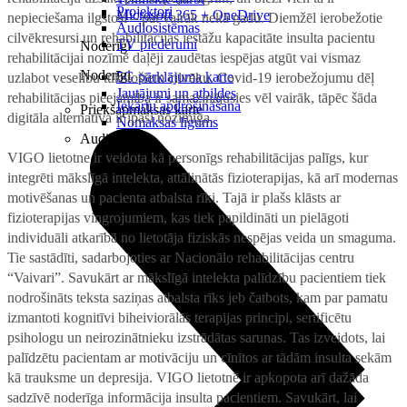
Projektori
Microsoft 365 + OneDrive
nepieciešama ilgstoši – pat vairāk nekā gadu. Diemžēl ierobežotie
Audiosistēmas
cilvēkresursi un rehabilitācijas iestāžu kapacitāte insulta pacientu
TV piederumi
Noderīgi
rehabilitācijai nozīmē daļēji zaudētas iespējas atgūt vai vismaz
Noderīgi
5G pārklājuma karte
uzlabot veselību tūkstošiem cilvēku. Covid-19 ierobežojumu dēļ
Jautājumi un atbildes
rehabilitācijas pieejamība ir samazinājusies vēl vairāk, tāpēc šāda
Iekārtu apdrošināšana
Priekšapmaksas karte
digitāla alternatīva ir īpaši nozīmīga.
Nomaksas līgums
Audio
VIGO lietotne ir veidota kā personīgs rehabilitācijas palīgs, kur
integrēti mākslīgā intelekta, attālinātās fizioterapijas, kā arī modernas
motivēšanas un pacienta atbalsta rīki. Tajā ir plašs klāsts ar
fizioterapijas vingrojumiem, kas tiek papildināti un pielāgoti
individuāli atkarībā no lietotāja fiziskās nespējas veida un smaguma.
Tie sastādīti, sadarbojoties ar Nacionālo rehabilitācijas centru
“Vaivari”. Savukārt ar mākslīgā intelekta palīdzību pacientiem tiek
nodrošināts teksta saziņas atbalsta rīks jeb čatbots, kam par pamatu
izmantoti kognitīvi biheiviorālās terapijas principi, sertificētu
psihologu un neirozinātnieku izstrādātas sarunas. Tas izveidots, lai
palīdzētu pacientam ar motivāciju un cīnītos ar tādām insulta sekām
kā trauksme un depresija. VIGO lietotnē ir apkopota arī dažāda
sadzīvē noderīga informācija insulta pacientiem. Savukārt, lai