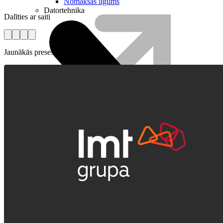
Nomaksas līgums
Datortehnika
Dalīties ar saiti
Jaunākās preses relīzes
HBO Max | Netflix
Aprite
Nāc pie LMT