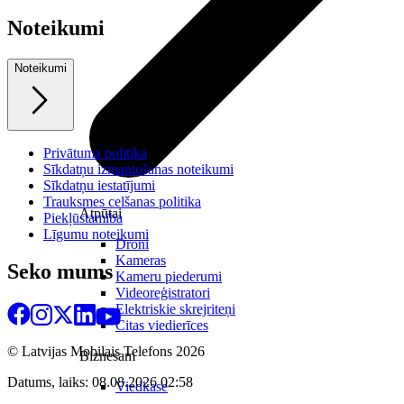
Noteikumi
Noteikumi
Privātuma politika
Sīkdatņu izmantošanas noteikumi
Sīkdatņu iestatījumi
Trauksmes celšanas politika
Atpūtai
Piekļūstamība
Līgumu noteikumi
Droni
Kameras
Seko mums
Kameru piederumi
Videoreģistratori
Elektriskie skrejriteņi
Citas viedierīces
© Latvijas Mobilais Telefons
2026
Biznesam
Datums, laiks: 08.08.2026 02:58
Viedkase