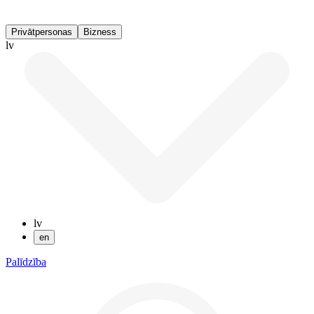
Privātpersonas
Bizness
lv
lv
en
Palīdzība