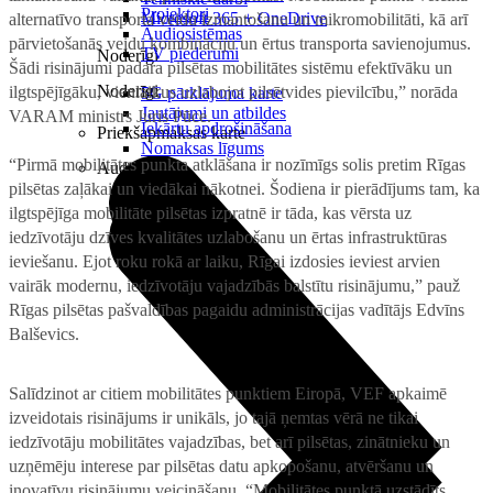
Projektori
Microsoft 365 + OneDrive
alternatīvo transporta veidu izmantošanu un mikromobilitāti, kā arī
Audiosistēmas
pārvietošanās veidu kombināciju un ērtus transporta savienojumus.
TV piederumi
Noderīgi
Šādi risinājumi padara pilsētas mobilitātes sistēmu efektīvāku un
Noderīgi
ilgtspējīgāku, vienlaikus uzlabojot pilsētvides pievilcību,” norāda
5G pārklājuma karte
Jautājumi un atbildes
VARAM ministrs Juris Pūce.
Iekārtu apdrošināšana
Priekšapmaksas karte
Nomaksas līgums
“Pirmā mobilitātes punkta atklāšana ir nozīmīgs solis pretim Rīgas
Audio
pilsētas zaļākai un viedākai nākotnei. Šodiena ir pierādījums tam, ka
ilgtspējīga mobilitāte pilsētas izpratnē ir tāda, kas vērsta uz
iedzīvotāju dzīves kvalitātes uzlabošanu un ērtas infrastruktūras
ieviešanu. Ejot roku rokā ar laiku, Rīgai izdosies ieviest arvien
vairāk modernu, iedzīvotāju vajadzībās balstītu risinājumu,” pauž
Rīgas pilsētas pašvaldības pagaidu administrācijas vadītājs Edvīns
Balševics.
Salīdzinot ar citiem mobilitātes punktiem Eiropā, VEF apkaimē
izveidotais risinājums ir unikāls, jo tajā ņemtas vērā ne tikai
iedzīvotāju mobilitātes vajadzības, bet arī pilsētas, zinātnieku un
uzņēmēju interese par pilsētas datu apkopošanu, atvēršanu un
inovatīvu risinājumu veicināšanu. “Mobilitātes punktā uzstādīts