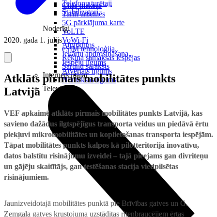
Telefonu turētaji
Citas maksas
Stabilizatori
Tarifi ārzemēs
5G pārklājuma karte
Noderīgi
VoLTE
2020. gada 1. jūlijs
VoWi-Fi
Atpirkums
eSIM tehnoloģija
Iekārtu apdrošināšana
Rēķina samaksas iespējas
Iespēju līgums
Sarunu saraksts
Atvērtais līgums
Internets mājai
Atklāts pirmais mobilitātes punkts
Nomaksas līgums
Televizori
Latvijā
VEF apkaimē atklāts pirmais mobilitātes punkts Latvijā, kas
savieno dažādus ilgtspējīgus transporta veidus un piedāvā ērtu
piekļuvi mikromobilitātes un koplietošanas transporta iespējām.
Tāpat mobilitātes punkts kalpos kā pilotteritorija inovatīvu,
datos balstītu risinājumu izveidei – tajā pieejams gan divriteņu
un gājēju skaitītājs, gan testēšanas stacija viedpilsētas
risinājumiem.
Jaunizveidotajā mobilitātes punktā pie Brīvības gatves un G.
Zemgala gatves krustojuma uzstādītas riteņbraucējiem ērtas