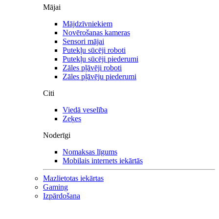
Mājai
Mājdzīvniekiem
Novērošanas kameras
Sensori mājai
Putekļu sūcēji roboti
Putekļu sūcēji piederumi
Zāles pļāvēji roboti
Zāles pļāvēju piederumi
Citi
Viedā veselība
Zeķes
Noderīgi
Nomaksas līgums
Mobilais internets iekārtās
Mazlietotas iekārtas
Gaming
Izpārdošana