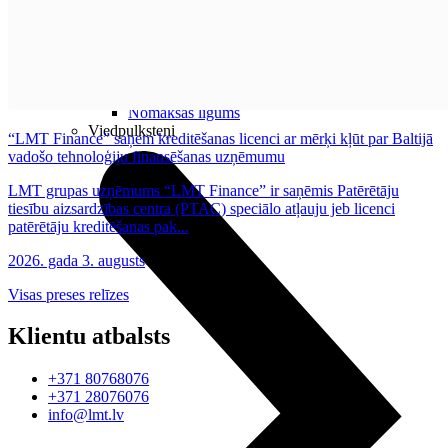
Datorkrēsli
Programmatūra
Noderīgi
Iekārtu apdrošināšana
Nomaksas līgums
Viedpulksteņi
“LMT Finance” saņem kreditēšanas licenci ar mērķi kļūt par Baltijā
vadošo tehnoloģiju finansēšanas uzņēmumu
LMT grupas uzņēmums “LMT Finance” ir saņēmis Patērētāju
tiesību aizsardzības centra (PTAC) speciālo atļauju jeb licenci
patērētāju kreditēšanas pak...
2026. gada 3. augusts
Visas preses relīzes
Klientu atbalsts
+371 80768076
+371 28076076
info@lmt.lv