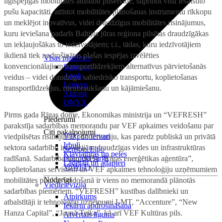
ilgtspējīgas mobilitātes attīstību pilsētvidē, stiprinot visu iesaistīto
pušu kapacitāti, attīstot mobilitātes plānošanas instrumentu rīkkopu
un meklējot inovatīvus, videi draudzīgus mobilitātes risinājumus,
kuru ieviešana padarīs Baltijas jūras reģiona pilsētas draudzīgākas
un iekļaujošākas to iedzīvotājiem; t.i., tādas, kuru iedzīvotājiem
ikdienā tiek nodrošinātas plašas iespējas izvēlēties
Visas planšetes
konvencionālajiem transportlīdzekļiem alternatīvus pārvietošanās
Samsung
Apple
veidus – videi draudzīgu sabiedrisko transportu, koplietošanas
Lenovo
transportlīdzekļus, riteņbraukšanu un kājāmiešanu.
Xiaomi
ONYX
Pirms gada Rīgas dome, Ekonomikas ministrija un “VEFRESH”
Piederumi
parakstīja sadarbības memorandu par VEF apkaimes veidošanu par
Citi pakalpojumi
Vāki un ietvari
viedpilsētas risinājumu pilotteritoriju, kas paredz publiskā un privātā
Irbuļi
sektora sadarbību inovācijām draudzīgas vides un infrastruktūras
Sensors Elpo
Klaviatūras un peles
Interneta sargs
radīšanā. Sadarbība starp RPA “Rīgas enerģētikas aģentūra”,
Lādētāji un adapteri
VoWi-Fi
koplietošanas servisiem un VEF apkaimes tehnoloģiju uzņēmumiem
Noderīgi
mobilitātes punkta veidošanā ir viens no memorandā plānotās
Viedtelevīzija
sadarbības piemēriem. “VEFRESH” kustības dalībnieki un
Atpirkums
atbalstītāji ir tehnoloģiju uzņēmumi LMT, “Accenture”, “New
Iekārtu apdrošināšana
Hanza Capital”, “Jaunā Teika”, kā arī VEF Kultūras pils.
Atvērtais līgums