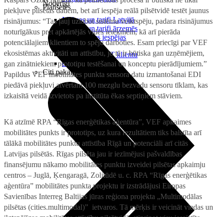
Noderīgi
Planšetes
piekļuve pilsētas datiem, bet arī iespēja reālā pilsētvidē testēt jaunus
Maksas un tarifi Latvijā
risinājumus: “Tas ļauj uzlabot sistēmu veiktspēju, padara risinājumus
Maksas un tarifi ārzemēs
noturīgākus pret apkārtējās vides ietekmēm, kā arī pierāda
LMT Kartes iespējas
potenciālajiem klientiem to spēju darboties. Esam priecīgi par VEF
Kur nopirkt
ekosistēmas aktivitāti un attīstību, jo tā ir būtiska gan uzņēmējiem,
Kā kļūt par LMT klientu
eSIM tehnoloģija
gan zinātniekiem prototipu testēšanai un konceptu pierādījumiem.”
Citi pakalpojumi
Papildus VEF mobilitātes punkta sensora datu izmantošanai EDI
piedāvā piekļuvi atvērtam 100 mezglu bezvadu sensoru tīklam, kas
izkaisītā veidā izvietots pa institūta ēkas septiņiem stāviem.
Kā atzīmē RPA “Rīgas enerģētikas aģentūra”, VEF apkaimes
mobilitātes punkts ir prototips, uz kura rezultātiem tiks balstīta arī
tālākā mobilitātes punktu attīstība Rīgā un potenciāli arī citās
Latvijas pilsētās. Rīgas pilsēta jau ir iezīmējusi pašvaldības
finansējumu nākamo mobilitātes punktu izveidei pilsētas apkaimju
centros – Juglā, Ķengaragā, Zolitūdē u. c. RPA “Rīgas enerģētikas
aģentūra” mobilitātes punkta projektu ir izstrādājusi Eiropas
Savienības Interreg Baltijas jūras reģiona projekta „Multimodālas
pilsētas (cities.multimodal)” ietvaros. Tā mērķis ir veicināt viedas un