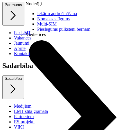
Noderīgi
Par mums
Iekārtu apdrošināšana
Nomaksas līgums
Multi-SIM
Pieslēgums pulkstenī bērnam
Par LMT
Viedierīces
Vakances
Jaunumi
Aprite
Kontakti
Sadarbība
Sadarbība
Medijiem
LMT stila grāmata
Partneriem
ES projekti
VIKI