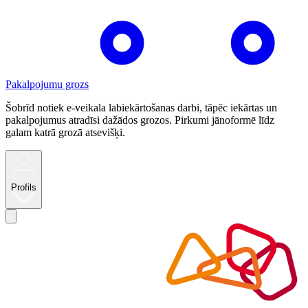
Pakalpojumu grozs
Šobrīd notiek e-veikala labiekārtošanas darbi, tāpēc iekārtas un
pakalpojumus atradīsi dažādos grozos. Pirkumi jānoformē līdz
galam katrā grozā atsevišķi.
Profils