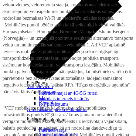
velonovietnes, veloremonta stacija, koplietošanas elektrisko
skrejriteņu un velosipēdu īres punkts, kā arī solārais soliņš, kas
nodrošina bezmaksas Wi-Fi un viedierīču uzlādes iespējas.
“Mobilitātes punkti pēdējo gadu laikā veiksmīgi ieviesti vairākās
Eiropas pilsētās – Hamburgā, Brēmenē (Vācijā), Oslo un Bergenā
(Norvēģijā) – un uzrādījuši pozitīvus rezultātus alternatīvo transporta
veidu un multimodālās satiksmes veicināšanā. Arī VEF apkaimē
ieviestais mobilitātes punkts radīts ar mērķi sekmēt ilgtspējīgu
transportlīdzekļu izmantošanu, savienojot publiskā transporta
sistēmu ar koplietošanas un velotransporta iespējām. Mobilitātes
punktu galvenā misija ir veicināt apstākļus, lai pilsētnieki varētu ērti
pārvietoties bez savas privātās automašīnas, tādējādi samazinot
Pieslēgumi
negatīvo ietekmi uz vidi,” stāsta RPA “Rīgas enerģētikas aģentūra”
Visi televizori
pārstāvis Jānis Andiņš.
Samsung
Internets mājai ar 4G/5G rūteri
LG
Mobilais internets iekārtās
Xiaomi
IoT pieslēgums
“VEF mobilitātes punkts kā pirmais viedās mobilitātes
TCL
Ģimenes komplekta kalkulators
infrastruktūras punkts Rīgā ir aizsākums jaunam un sabiedrībai
Piederumi
Saistītie pakalpojumi
vērtīgam mobilitātes tīklam, kas vērsts uz iedzīvotāju vajadzībām,
balstīts pētniecībā un zinātnē, kā arī nodrošina daudzveidīgu tā
Konsoles
Interneta sargs
Spēles un kontrolieri
izmantošanu vairākās pilsētvides jomās. Mobilitātes punkti veicina
Tehniskie darbi