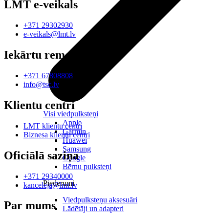
LMT e-veikals
+371 29302930
e-veikals@lmt.lv
Iekārtu remonts
+371 67808808
info@tsc.lv
Klientu centri
Visi viedpulksteņi
Apple
LMT klientu centri
Garmin
Biznesa klientu centri
Huawei
Samsung
Oficiālā saziņa
Google
Bērnu pulksteņi
+371 29340000
Piederumi
kanceleja@lmt.lv
Viedpulksteņu aksesuāri
Par mums
Lādētāji un adapteri