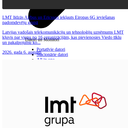
LMT līdzās Airbus un Ericsson iekļauts Eiropas 6G ieviešanas
padomdevēju grupā
Latvijas vadošais telekomunikāciju un tehnoloģiju uzņēmums LMT
kļuvis par vienu no 16 organizācijām, kas pievienosies Viedo tīklu
Datori un Monitori
un pakalpojumu ko...
Portatīvie datori
2026. gada 6. augusts
Stacionārie datori
All in one
Monitori
Piederumi
Klaviatūras un peles
Austiņas
Konsoles
Spēles un kontrolieri
Printeri
Lādētāji un adapteri
Atmiņas kartes
Tīkla iekārtas
Datorsomas