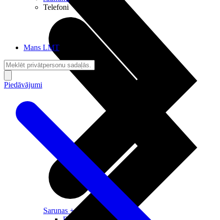
Telefoni
Mans LMT
Piedāvājumi
Sarunas + Internets
Brīvība + Neatkarība