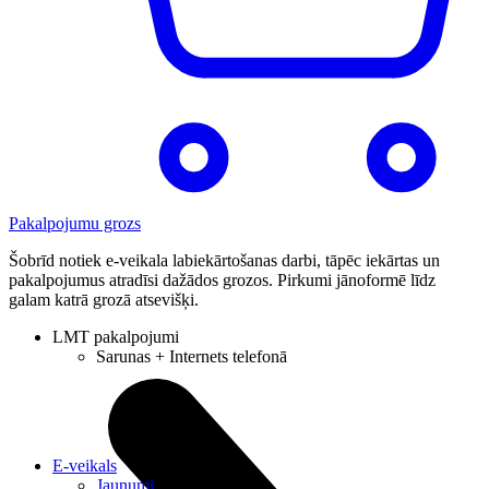
Pakalpojumu grozs
Šobrīd notiek e-veikala labiekārtošanas darbi, tāpēc iekārtas un
pakalpojumus atradīsi dažādos grozos. Pirkumi jānoformē līdz
galam katrā grozā atsevišķi.
LMT pakalpojumi
Sarunas + Internets telefonā
E-veikals
Jaunumi