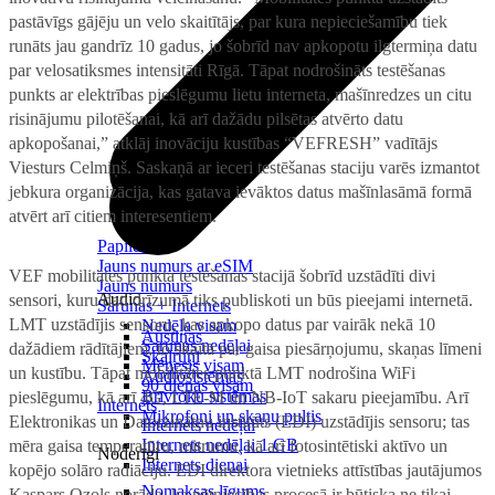
pastāvīgs gājēju un velo skaitītājs, par kura nepieciešamību tiek
runāts jau gandrīz 10 gadus, jo šobrīd nav apkopotu ilgtermiņa datu
par velosatiksmes intensitāti Rīgā. Tāpat nodrošināts testēšanas
punkts ar elektrības pieslēgumu lietu interneta, mašīnredzes un citu
risinājumu pilotēšanai, kā arī dažādu pilsētas atvērto datu
apkopošanai,” atklāj inovāciju kustības “VEFRESH” vadītājs
Viesturs Celmiņš. Saskaņā ar ieceri testēšanas staciju varēs izmantot
jebkura organizācija, kas gatava ievāktos datus mašīnlasāmā formā
atvērt arī citiem interesentiem.
Papildināt
Jauns numurs ar eSIM
VEF mobilitātes punkta testēšanas stacijā šobrīd uzstādīti divi
Jauns numurs
Audio
sensori, kuru dati drīzumā tiks publiskoti un būs pieejami internetā.
Sarunas + Internets
LMT uzstādījis sensoru, kas apkopo datus par vairāk nekā 10
Nedēļa visam
Austiņas
Sarunas nedēļai
dažādiem rādītājiem, to skaitā par gaisa piesārņojumu, skaņas līmeni
Skaļruņi
Mēnesis visam
un kustību. Tāpat mobilitātes punktā LMT nodrošina WiFi
Audiosistēmas
90 dienas visam
Brīvroku sistēmas
pieslēgumu, kā arī 4G, LTE-M un NB-IoT sakaru pieejamību. Arī
Internets
Mikrofoni un skaņu pultis
Elektronikas un Datorzinātņu institūts (EDI) uzstādījis sensoru; tas
Internets nedēļai
Internets nedēļai 1 GB
mēra gaisa temperatūru, mitrumu, kā arī fotosintētiski aktīvo un
Noderīgi
Internets dienai
kopējo solāro radiāciju. EDI direktora vietnieks attīstības jautājumos
Nomaksas līgums
Kaspars Ozols norāda, ka pētniecības procesā ir būtiska ne tikai