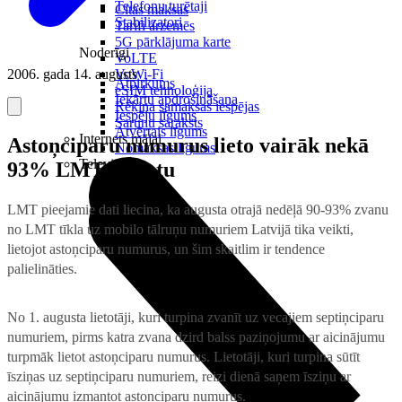
Telefonu turētaji
Citas maksas
Stabilizatori
Tarifi ārzemēs
5G pārklājuma karte
Noderīgi
VoLTE
2006. gada 14. augusts
VoWi-Fi
Atpirkums
eSIM tehnoloģija
Iekārtu apdrošināšana
Rēķina samaksas iespējas
Iespēju līgums
Sarunu saraksts
Atvērtais līgums
Internets mājai
Astoņciparu numurus lieto vairāk nekā
Nomaksas līgums
Televizori
93% LMT klientu
LMT pieejamie dati liecina, ka augusta otrajā nedēļā 90-93% zvanu
no LMT tīkla uz mobilo tālruņu numuriem Latvijā tika veikti,
lietojot astoņciparu numurus, un šim skaitlim ir tendence
palielināties.
No 1. augusta lietotāji, kuri turpina zvanīt uz vecajiem septiņciparu
numuriem, pirms katra zvana dzird balss paziņojumu ar aicinājumu
turpmāk lietot astoņciparu numurus. Lietotāji, kuri turpina sūtīt
īsziņas uz septiņciparu numuriem, reizi dienā saņem īsziņu ar
aicinājumu izmantot astoņciparu numurus.