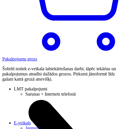
Pakalpojumu grozs
Šobrīd notiek e-veikala labiekārtošanas darbi, tāpēc iekārtas un
pakalpojumus atradīsi dažādos grozos. Pirkumi jānoformē līdz
galam katrā grozā atsevišķi.
LMT pakalpojumi
Sarunas + Internets telefonā
E-veikals
Jaunumi