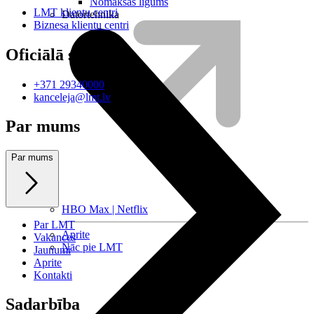
Nomaksas līgums
LMT klientu centri
Datortehnika
Biznesa klientu centri
Oficiālā saziņa
+371 29340000
kanceleja@lmt.lv
Par mums
Par mums
HBO Max | Netflix
Par LMT
Aprite
Vakances
Nāc pie LMT
Jaunumi
Aprite
Kontakti
Sadarbība