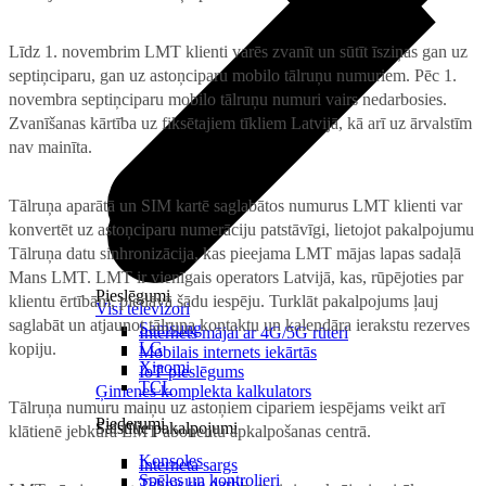
Līdz 1. novembrim LMT klienti varēs zvanīt un sūtīt īsziņas gan uz
septiņciparu, gan uz astoņciparu mobilo tālruņu numuriem. Pēc 1.
novembra septiņciparu mobilo tālruņu numuri vairs nedarbosies.
Zvanīšanas kārtība uz fiksētajiem tīkliem Latvijā, kā arī uz ārvalstīm
nav mainīta.
Tālruņa aparātā un SIM kartē saglabātos numurus LMT klienti var
konvertēt uz astoņciparu numerāciju patstāvīgi, lietojot pakalpojumu
Tālruņa datu sinhronizācija, kas pieejama LMT mājas lapas sadaļā
Mans LMT. LMT ir vienīgais operators Latvijā, kas, rūpējoties par
Pieslēgumi
klientu ērtībām, piedāvā šādu iespēju. Turklāt pakalpojums ļauj
Visi televizori
saglabāt un atjaunot tālruņa kontaktu un kalendāra ierakstu rezerves
Samsung
Internets mājai ar 4G/5G rūteri
LG
kopiju.
Mobilais internets iekārtās
Xiaomi
IoT pieslēgums
TCL
Ģimenes komplekta kalkulators
Tālruņa numuru maiņu uz astoņiem cipariem iespējams veikt arī
Piederumi
Saistītie pakalpojumi
klātienē jebkurā LMT abonentu apkalpošanas centrā.
Konsoles
Interneta sargs
Spēles un kontrolieri
Tehniskie darbi