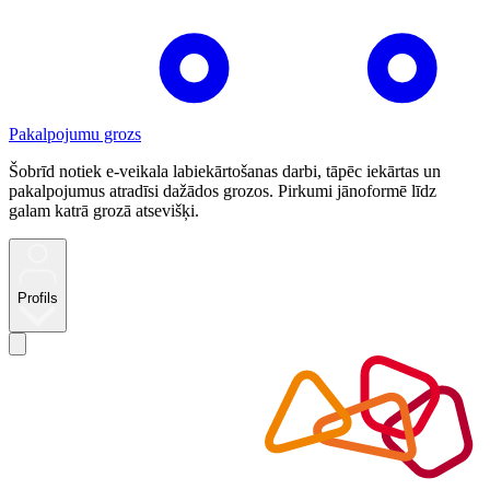
Pakalpojumu grozs
Šobrīd notiek e-veikala labiekārtošanas darbi, tāpēc iekārtas un
pakalpojumus atradīsi dažādos grozos. Pirkumi jānoformē līdz
galam katrā grozā atsevišķi.
Profils