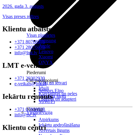
2026. gada 3. augusts
Visas preses relīzes
Klientu atbalsts
Visas planšetes
Samsung
+371 80768076
Apple
+371 28076076
Lenovo
info@lmt.lv
Xiaomi
ONYX
LMT e-veikals
Piederumi
+371 29302930
Citi pakalpojumi
Vāki un ietvari
e-veikals@lmt.lv
Irbuļi
Sensors Elpo
Klaviatūras un peles
Iekārtu remonts
Interneta sargs
Lādētāji un adapteri
VoWi-Fi
Noderīgi
+371 67808808
Viedtelevīzija
info@tsc.lv
Atpirkums
Iekārtu apdrošināšana
Klientu centri
Atvērtais līgums