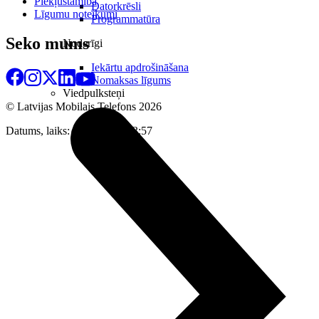
Piekļūstamība
Datorkrēsli
Līgumu noteikumi
Programmatūra
Seko mums
Noderīgi
Iekārtu apdrošināšana
Nomaksas līgums
Viedpulksteņi
© Latvijas Mobilais Telefons
2026
Datums, laiks: 06.08.2026 13:57