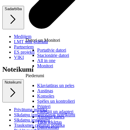
Sadarbība
Medijiem
Datori un Monitori
LMT stila grāmata
Partneriem
Portatīvie datori
ES projekti
Stacionārie datori
VIKI
All in one
Monitori
Noteikumi
Piederumi
Noteikumi
Klaviatūras un peles
Austiņas
Konsoles
Spēles un kontrolieri
Printeri
Privātuma politika
Lādētāji un adapteri
Sīkdatņu izmantošanas noteikumi
Atmiņas kartes
Sīkdatņu iestatījumi
Tīkla iekārtas
Trauksmes celšanas politika
Datorsomas