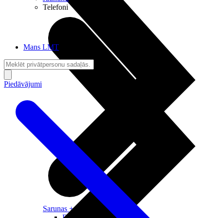
Telefoni
Mans LMT
Piedāvājumi
Sarunas + Internets
Brīvība + Neatkarība