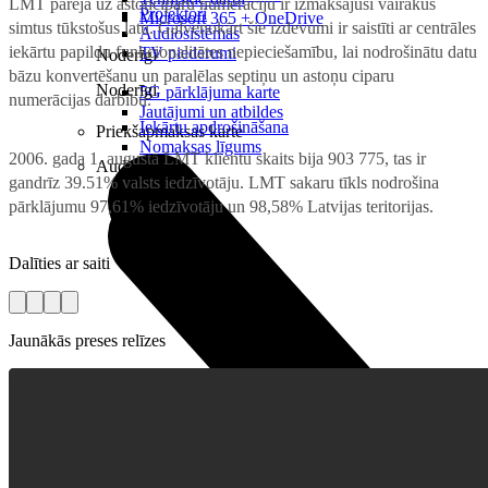
LMT pāreja uz astoņciparu numerāciju ir izmaksājusi vairākus
Projektori
Microsoft 365 + OneDrive
simtus tūkstošus latu. Galvenokārt šie izdevumi ir saistīti ar centrāles
Audiosistēmas
iekārtu papildu funkcionalitātes nepieciešamību, lai nodrošinātu datu
TV piederumi
Noderīgi
bāzu konvertēšanu un paralēlas septiņu un astoņu ciparu
Noderīgi
5G pārklājuma karte
numerācijas darbību.
Jautājumi un atbildes
Iekārtu apdrošināšana
Priekšapmaksas karte
Nomaksas līgums
2006. gada 1. augustā LMT klientu skaits bija 903 775, tas ir
Audio
gandrīz 39.51% valsts iedzīvotāju. LMT sakaru tīkls nodrošina
pārklājumu 97,61% iedzīvotāju un 98,58% Latvijas teritorijas.
Dalīties ar saiti
Jaunākās preses relīzes