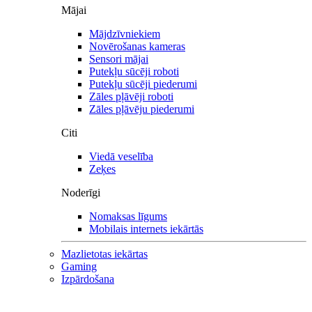
Mājai
Mājdzīvniekiem
Novērošanas kameras
Sensori mājai
Putekļu sūcēji roboti
Putekļu sūcēji piederumi
Zāles pļāvēji roboti
Zāles pļāvēju piederumi
Citi
Viedā veselība
Zeķes
Noderīgi
Nomaksas līgums
Mobilais internets iekārtās
Mazlietotas iekārtas
Gaming
Izpārdošana