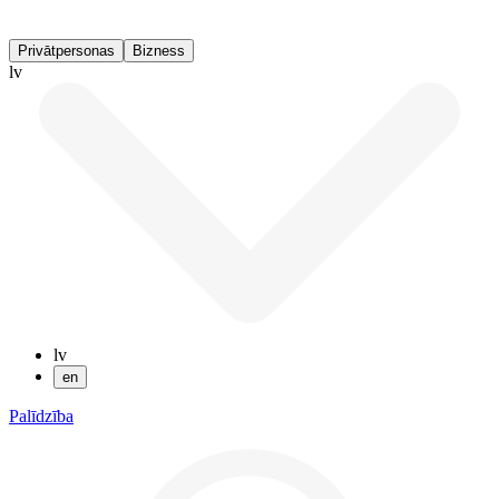
Privātpersonas
Bizness
lv
lv
en
Palīdzība