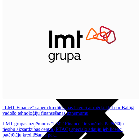
Noderīgi
Planšetes
Maksas un tarifi Latvijā
Maksas un tarifi ārzemēs
LMT Kartes iespējas
Kur nopirkt
Kā kļūt par LMT klientu
eSIM tehnoloģija
Citi pakalpojumi
“LMT Finance” saņem kreditēšanas licenci ar mērķi kļūt par Baltijā
vadošo tehnoloģiju finansēšanas uzņēmumu
LMT grupas uzņēmums “LMT Finance” ir saņēmis Patērētāju
tiesību aizsardzības centra (PTAC) speciālo atļauju jeb licenci
patērētāju kreditēšanas pak...