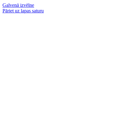
Galvenā izvēlne
Pāriet uz lapas saturu