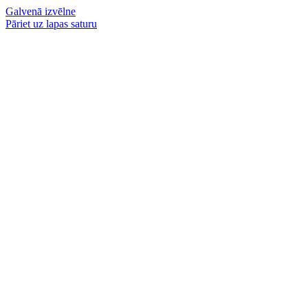
Galvenā izvēlne
Pāriet uz lapas saturu