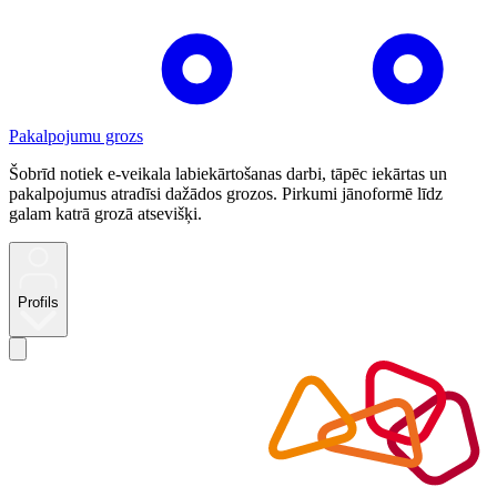
Pakalpojumu grozs
Šobrīd notiek e-veikala labiekārtošanas darbi, tāpēc iekārtas un
pakalpojumus atradīsi dažādos grozos. Pirkumi jānoformē līdz
galam katrā grozā atsevišķi.
Profils