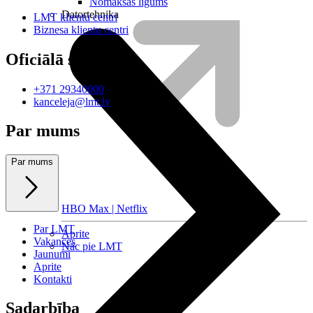
Nomaksas līgums
Datortehnika
LMT klientu centri
Biznesa klientu centri
Oficiālā saziņa
+371 29340000
kanceleja@lmt.lv
Par mums
Par mums
HBO Max | Netflix
Par LMT
Aprite
Vakances
Nāc pie LMT
Jaunumi
Aprite
Kontakti
Sadarbība