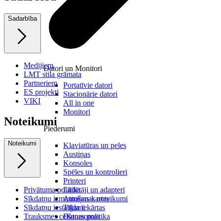
Sadarbība
Medijiem
Datori un Monitori
LMT stila grāmata
Partneriem
Portatīvie datori
ES projekti
Stacionārie datori
VIKI
All in one
Monitori
Noteikumi
Piederumi
Noteikumi
Klaviatūras un peles
Austiņas
Konsoles
Spēles un kontrolieri
Printeri
Privātuma politika
Lādētāji un adapteri
Sīkdatņu izmantošanas noteikumi
Atmiņas kartes
Sīkdatņu iestatījumi
Tīkla iekārtas
Trauksmes celšanas politika
Datorsomas