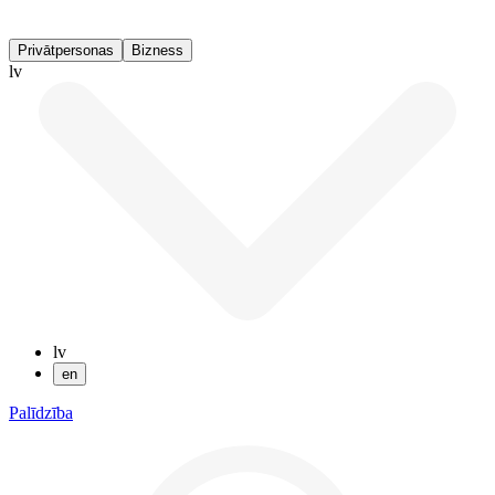
Privātpersonas
Bizness
lv
lv
en
Palīdzība