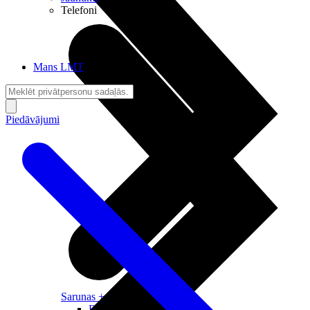
Telefoni
Mans LMT
Piedāvājumi
Sarunas + Internets
Brīvība + Neatkarība