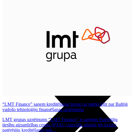
Noderīgi
Planšetes
Maksas un tarifi Latvijā
Maksas un tarifi ārzemēs
LMT Kartes iespējas
Kur nopirkt
Kā kļūt par LMT klientu
eSIM tehnoloģija
Citi pakalpojumi
“LMT Finance” saņem kreditēšanas licenci ar mērķi kļūt par Baltijā
vadošo tehnoloģiju finansēšanas uzņēmumu
LMT grupas uzņēmums “LMT Finance” ir saņēmis Patērētāju
tiesību aizsardzības centra (PTAC) speciālo atļauju jeb licenci
patērētāju kreditēšanas pak...