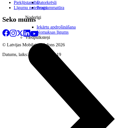
Piekļūstamība
Datorkrēsli
Līgumu noteikumi
Programmatūra
Noderīgi
Seko mums
Iekārtu apdrošināšana
Nomaksas līgums
Viedpulksteņi
© Latvijas Mobilais Telefons
2026
Datums, laiks: 08.08.2026 22:19