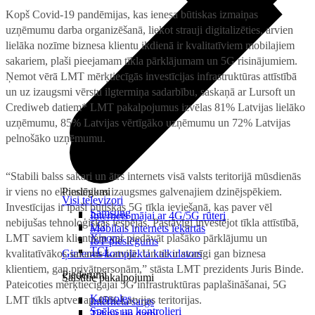
Kopš Covid-19 pandēmijas, kas ienesa būtiskas izmaiņas
uzņēmumu darba organizēšanā, liekot strauji digitalizēties, arvien
lielāka nozīme biznesa klientu ikdienā ir kvalitatīviem mobilajiem
sakariem, plaši pieejamam tīkla pārklājumam un 5G risinājumiem.
Ņemot vērā LMT mērķtiecīgās investīcijas infrastruktūras attīstībā
un uz izaugsmi vērstu ilgtermiņa sadarbību, saskaņā ar Lursoft un
Crediweb datiem* LMT pakalpojumus izvēlas 81% Latvijas lielāko
uzņēmumu, 85% Latvijas vērtīgāko uzņēmumu un 72% Latvijas
pelnošāko uzņēmumu.
“Stabili balss sakari un ātrs internets visā valsts teritorijā mūsdienās
ir viens no ekonomikas izaugsmes galvenajiem dzinējspēkiem.
Pieslēgumi
Visi televizori
Investīcijas ir īpaši būtiskas 5G tīkla ieviešanā, kas paver vēl
Samsung
Internets mājai ar 4G/5G rūteri
nebijušas tehnoloģiskas iespējas. Pastāvīgi investējot tīkla attīstībā,
LG
Mobilais internets iekārtās
LMT saviem klientiem var piedāvāt plašāko pārklājumu un
Xiaomi
IoT pieslēgums
TCL
kvalitatīvākos sakarus Latvijā. Un tie ir svarīgi gan biznesa
Ģimenes komplekta kalkulators
klientiem, gan privātpersonām,” stāsta LMT prezidents Juris Binde.
Piederumi
Saistītie pakalpojumi
Pateicoties mērķtiecīgajai 5G infrastruktūras paplašināšanai, 5G
Konsoles
LMT tīkls aptver ap 45% Latvijas teritorijas.
Interneta sargs
Spēles un kontrolieri
Tehniskie darbi