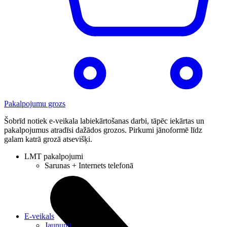
Pakalpojumu grozs
Šobrīd notiek e-veikala labiekārtošanas darbi, tāpēc iekārtas un
pakalpojumus atradīsi dažādos grozos. Pirkumi jānoformē līdz
galam katrā grozā atsevišķi.
LMT pakalpojumi
Sarunas + Internets telefonā
E-veikals
Jaunumi