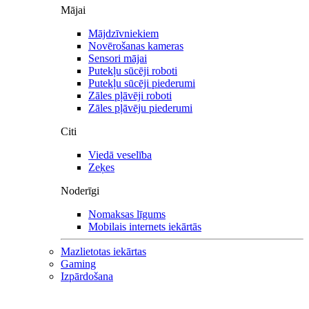
Mājai
Mājdzīvniekiem
Novērošanas kameras
Sensori mājai
Putekļu sūcēji roboti
Putekļu sūcēji piederumi
Zāles pļāvēji roboti
Zāles pļāvēju piederumi
Citi
Viedā veselība
Zeķes
Noderīgi
Nomaksas līgums
Mobilais internets iekārtās
Mazlietotas iekārtas
Gaming
Izpārdošana