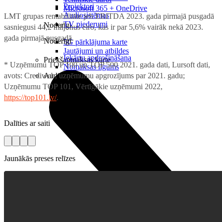
Projektori
Microsoft 365 + OneDrive
Audiosistēmas
LMT grupas rentabilitāte jeb EBITDA 2023. gada pirmajā pusgadā
TV piederumi
Noderīgi
sasniegusi 44,2 miljonus eiro, kas ir par 5,6% vairāk nekā 2023.
gada pirmajā pusgadā.
Noderīgi
5G pārklājuma karte
Jautājumi un atbildes
Iekārtu apdrošināšana
Priekšapmaksas karte
* Uzņēmumu TOP 100 un TOP 500 2021. gada dati, Lursoft dati,
Nomaksas līgums
avots: Crediweb, uzņēmumu apgrozījums par 2021. gadu;
Audio
Uzņēmumu TOP 101, Vērtīgākie uzņēmumi 2022,
https://top101.lv/
.
Dalīties ar saiti
Jaunākās preses relīzes