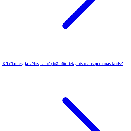
Kā rīkoties, ja vēlos, lai rēķinā būtu iekļauts mans personas kods?