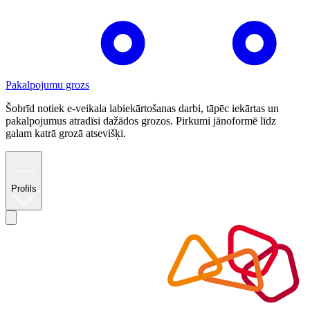
Pakalpojumu grozs
Šobrīd notiek e-veikala labiekārtošanas darbi, tāpēc iekārtas un
pakalpojumus atradīsi dažādos grozos. Pirkumi jānoformē līdz
galam katrā grozā atsevišķi.
Profils