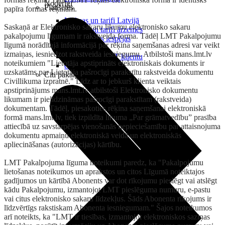
Noderīgi
Planšetes
papīra formas rēķinam.
Maksas un tarifi Latvijā
Saskaņā ar Elektronisko sakaru likumu elektronisko sakaru
Maksas un tarifi ārzemēs
pakalpojumu līgumam ir rakstveida forma. Tādēļ LMT Pakalpojumu
LMT Kartes iespējas
līgumā norādītajā informācijā par rēķina saņemšanas adresi var veikt
Kur nopirkt
izmaiņas, iesniedzot rakstveida iesniegumu. Atbilstoši mans.lmt.lv
Kā kļūt par LMT klientu
noteikumiem "Lietotāja apstiprināts elektroniskais dokuments ir
eSIM tehnoloģija
uzskatāms par Lietotāja pašrocīgi parakstītu rakstveida dokumentu
Citi pakalpojumi
Civillikuma izpratnē." Līdz ar to jebkurš klienta veiktais
apstiprinājums mans.lmt.lv atbilstoši Elektronisko dokumentu
likumam ir pielīdzināmas pašrocīgi parakstītam (rakstveida)
dokumentam. Tādēļ, piesakoties rēķina saņemšanai elektroniskā
formā mans.lmt.lv, tiek izpildīta likuma „Par grāmatvedību” prasība
attiecībā uz savstarpējas vienošanās nepieciešamību par attaisnojuma
dokumentu apmaiņu elektroniskā veidā un elektroniskās
apliecināšanas (autorizācijas) kārtību.
LMT Pakalpojuma līguma noteikumi paredz, ka "Pakalpojumu
lietošanas noteikumos un aprakstos un citos Līgumā noteiktajos
gadījumos un kārtībā Abonents var dot rīkojumu pieslēgt vai atslēgt
kādu Pakalpojumu, izmantojot LMT pieslēguma numuru, e-pastu
vai citus elektronisko sakaru līdzekļus. Šāds Abonenta rīkojums ir
līdzvērtīgs rakstiskam Abonenta iesniegumam." Šajos noteikumos
arī noteikts, ka "LMT ir tiesības, izmantojot elektroniskos saziņas