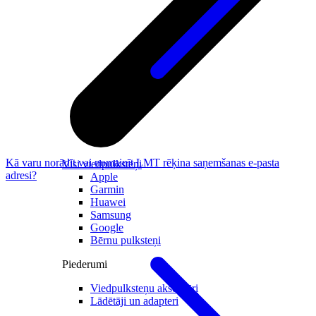
Kā varu norādīt vai nomainīt LMT rēķina saņemšanas e-pasta
Visi viedpulksteņi
adresi?
Apple
Garmin
Huawei
Samsung
Google
Bērnu pulksteņi
Piederumi
Viedpulksteņu aksesuāri
Lādētāji un adapteri