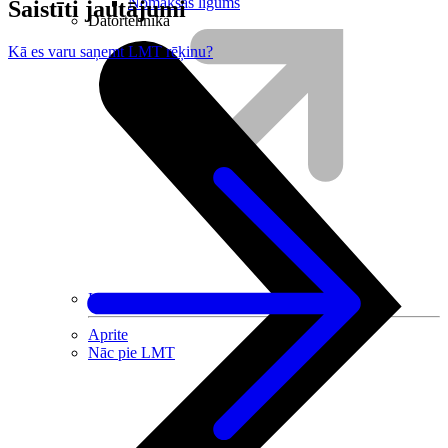
Nomaksas līgums
Saistīti jautājumi
Datortehnika
Kā es varu saņemt LMT rēķinu?
HBO Max | Netflix
Aprite
Nāc pie LMT