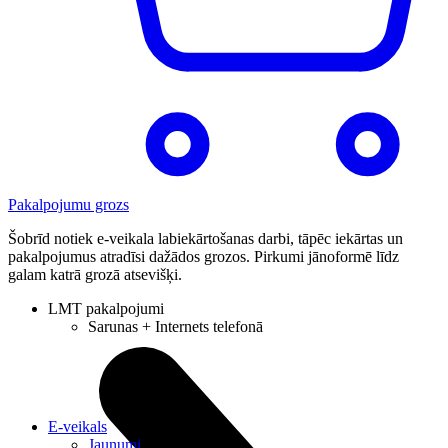
Pakalpojumu grozs
Šobrīd notiek e-veikala labiekārtošanas darbi, tāpēc iekārtas un
pakalpojumus atradīsi dažādos grozos. Pirkumi jānoformē līdz
galam katrā grozā atsevišķi.
LMT pakalpojumi
Sarunas + Internets telefonā
E-veikals
Jaunumi