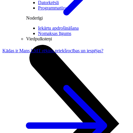
Datorkrēsli
Programmatūra
Noderīgi
Iekārtu apdrošināšana
Nomaksas līgums
Viedpulksteņi
Kādas ir Mans LMT rēķina priekšrocības un iespējas?