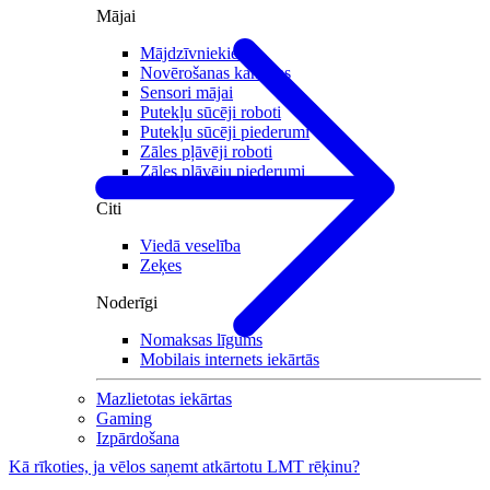
Mājai
Mājdzīvniekiem
Novērošanas kameras
Sensori mājai
Putekļu sūcēji roboti
Putekļu sūcēji piederumi
Zāles pļāvēji roboti
Zāles pļāvēju piederumi
Citi
Viedā veselība
Zeķes
Noderīgi
Nomaksas līgums
Mobilais internets iekārtās
Mazlietotas iekārtas
Gaming
Izpārdošana
Kā rīkoties, ja vēlos saņemt atkārtotu LMT rēķinu?