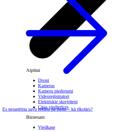
Atpūtai
Droni
Kameras
Kameru piederumi
Videoreģistratori
Elektriskie skrejriteņi
Citas viedierīces
Es nesaņēmu savu rēķinu pa pastu – kā rīkoties?
Biznesam
Viedkase