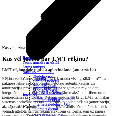
Kas vēl jāzina par LMT rēķinu?
Kas vēl jāzina par LMT rēķinu?
Papildināt
Jauns numurs ar eSIM
Jauns numurs
LMT rēķinu elektroniskā apliecināšana (autorizācija)
Audio
Sarunas + Internets
Nedēļa visam
Rēķina veidošanas procesā LMT izmanto visaugstākās drošības
Austiņas
Sarunas nedēļai
pakāpes iekšējās kontroles un lietotāju autentifikācijas un
Skaļruņi
Mēnesis visam
autorizācijas procesus, kas nodrošina sagatavotā rēķina datu
Audiosistēmas
90 dienas visam
integritāti un atbilstību LMT noteiktajām maksām, tarifiem un to
Brīvroku sistēmas
Internets
piemērošanas principiem. Rēķina veidošanas brīdī LMT tehniskās
Mikrofoni un skaņu pultis
Internets nedēļai
sistēmas nodrošina rēķina elektronisko apliecināšanu (autorizāciju),
Internets nedēļai 1 GB
Noderīgi
aizstājot atbildīgo personu parakstus ar atbilstošu norādi, kas tiek
Internets dienai
vienādi attēlota gan uz rēķina elektroniskā formā, gan uz papīra
Nomaksas līgums
formas rēķina. Tādēļ LMT rēķins elektroniskā formā ir identisks