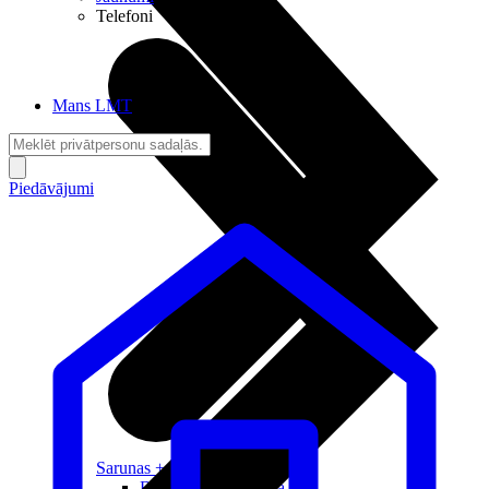
Telefoni
Mans LMT
Piedāvājumi
Sarunas + Internets
Brīvība + Neatkarība