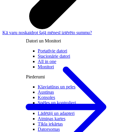
Kā varu noskaidrot šajā mēnesī iztērēto summu?
Datori un Monitori
Portatīvie datori
Stacionārie datori
All in one
Monitori
Piederumi
Klaviatūras un peles
Austiņas
Konsoles
Spēles un kontrolieri
Printeri
Lādētāji un adapteri
Atmiņas kartes
Tīkla iekārtas
Datorsomas