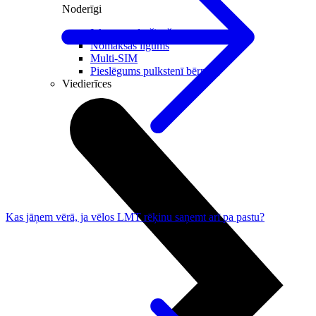
Noderīgi
Iekārtu apdrošināšana
Nomaksas līgums
Multi-SIM
Pieslēgums pulkstenī bērnam
Viedierīces
Kas jāņem vērā, ja vēlos LMT rēķinu saņemt arī pa pastu?