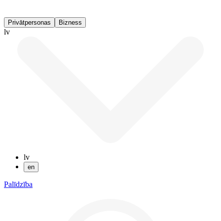
Privātpersonas
Bizness
lv
lv
en
Palīdzība