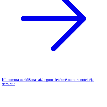
Kā numura uzrādīšanas aizliegums ietekmē numura noteicēja
darbību?