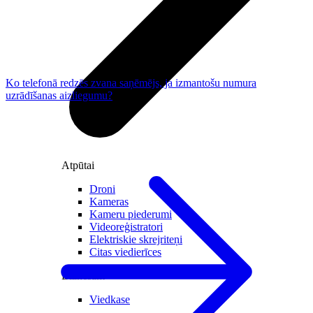
Ko telefonā redzēs zvana saņēmējs, ja izmantošu numura
uzrādīšanas aizliegumu?
Atpūtai
Droni
Kameras
Kameru piederumi
Videoreģistratori
Elektriskie skrejriteņi
Citas viedierīces
Biznesam
Viedkase