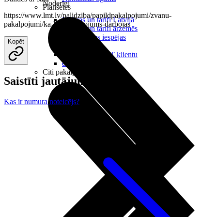
Noderīgi
Planšetes
https://www.lmt.lv/palidziba/papildpakalpojumi/zvanu-
Maksas un tarifi Latvijā
pakalpojumi/ka-lidzsavienojums-darbojas
Maksas un tarifi ārzemēs
LMT Kartes iespējas
Kopēt
Kur nopirkt
Kā kļūt par LMT klientu
eSIM tehnoloģija
Citi pakalpojumi
Saistīti jautājumi
Kas ir numura noteicējs?