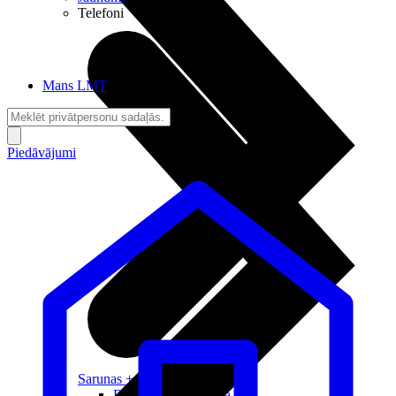
Telefoni
Mans LMT
Piedāvājumi
Sarunas + Internets
Brīvība + Neatkarība