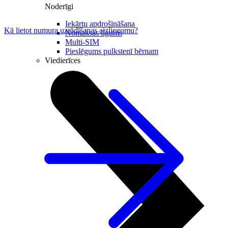
Noderīgi
Iekārtu apdrošināšana
Kā lietot numura uzrādīšanas aizliegumu?
Nomaksas līgums
Multi-SIM
Pieslēgums pulkstenī bērnam
Viedierīces