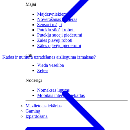
Mājai
Mājdzīvniekiem
Novērošanas kameras
Sensori mājai
Putekļu sūcēji roboti
Putekļu sūcēji piederumi
Zāles pļāvēji roboti
Zāles pļāvēju piederumi
Citi
Kādas ir numura uzrādīšanas aizlieguma izmaksas?
Viedā veselība
Zeķes
Noderīgi
Nomaksas līgums
Mobilais internets iekārtās
Mazlietotas iekārtas
Gaming
Izpārdošana