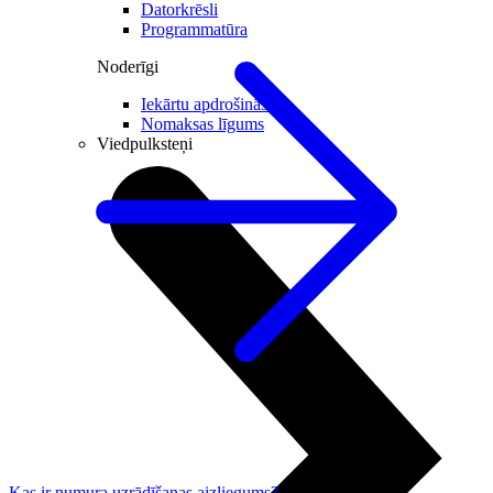
Datorkrēsli
Programmatūra
Noderīgi
Iekārtu apdrošināšana
Nomaksas līgums
Viedpulksteņi
Kas ir numura uzrādīšanas aizliegums?