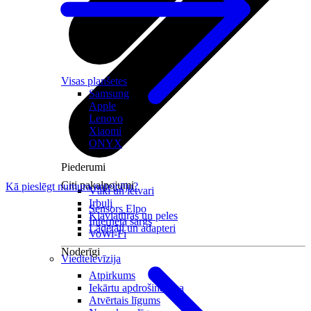
Visas planšetes
Samsung
Apple
Lenovo
Xiaomi
ONYX
Piederumi
Citi pakalpojumi
Kā pieslēgt numura noteicēju?
Vāki un ietvari
Irbuļi
Sensors Elpo
Klaviatūras un peles
Interneta sargs
Lādētāji un adapteri
VoWi-Fi
Noderīgi
Viedtelevīzija
Atpirkums
Iekārtu apdrošināšana
Atvērtais līgums