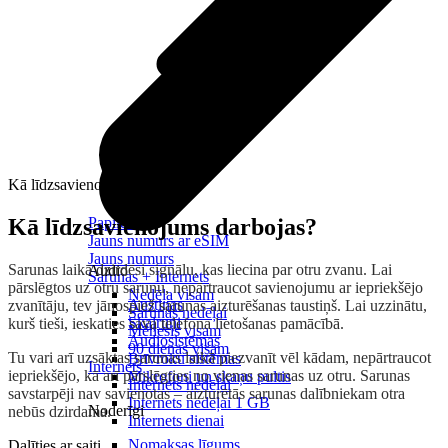
Kā līdzsavienojums darbojas?
Kā līdzsavienojums darbojas?
Papildināt
Jauns numurs ar eSIM
Jauns numurs
Sarunas laikā dzirdēsi signālu, kas liecina par otru zvanu. Lai
Audio
Sarunas + Internets
pārslēgtos uz otru sarunu, nepārtraucot savienojumu ar iepriekšējo
Nedēļa visam
Austiņas
zvanītāju, tev jānospiež sarunas aizturēšanas taustiņš. Lai uzzinātu,
Sarunas nedēļai
Skaļruņi
kurš tieši, ieskaties sava telefona lietošanas pamācībā.
Mēnesis visam
Audiosistēmas
90 dienas visam
Tu vari arī uzsāktas sarunas laikā piezvanīt vēl kādam, nepārtraucot
Brīvroku sistēmas
Internets
iepriekšējo, kā arī pārslēgties no vienas sarunas uz otru. Sarunas
Mikrofoni un skaņu pultis
Internets nedēļai
savstarpēji nav savienotas – aizturētās sarunas dalībniekam otra
Internets nedēļai 1 GB
Noderīgi
nebūs dzirdama.
Internets dienai
Nomaksas līgums
Dalīties ar saiti