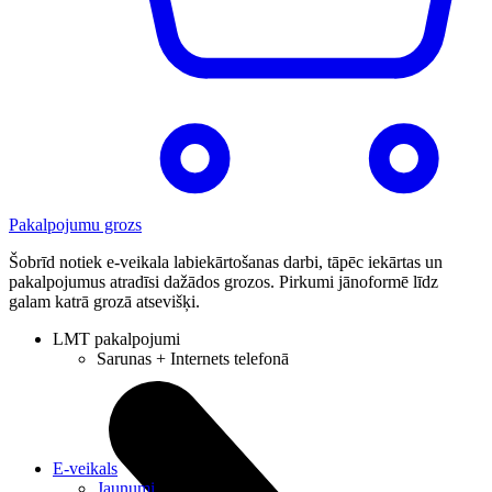
Pakalpojumu grozs
Šobrīd notiek e-veikala labiekārtošanas darbi, tāpēc iekārtas un
pakalpojumus atradīsi dažādos grozos. Pirkumi jānoformē līdz
galam katrā grozā atsevišķi.
LMT pakalpojumi
Sarunas + Internets telefonā
E-veikals
Jaunumi