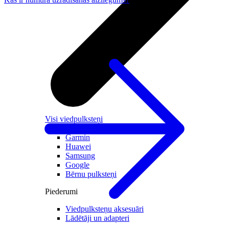
Visi viedpulksteņi
Apple
Garmin
Huawei
Samsung
Google
Bērnu pulksteņi
Piederumi
Viedpulksteņu aksesuāri
Lādētāji un adapteri