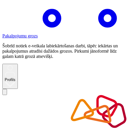
Pakalpojumu grozs
Šobrīd notiek e-veikala labiekārtošanas darbi, tāpēc iekārtas un
pakalpojumus atradīsi dažādos grozos. Pirkumi jānoformē līdz
galam katrā grozā atsevišķi.
Profils