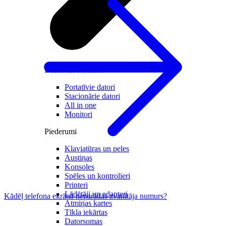
Datori un Monitori
Portatīvie datori
Stacionārie datori
All in one
Monitori
Piederumi
Klaviatūras un peles
Austiņas
Konsoles
Spēles un kontrolieri
Printeri
Lādētāji un adapteri
Kādēļ telefona ekrānā neparādās zvanītāja numurs?
Atmiņas kartes
Tīkla iekārtas
Datorsomas