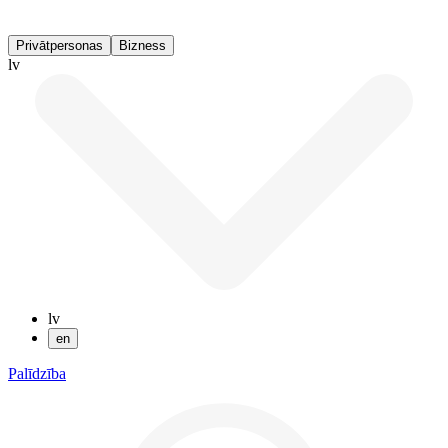
Privātpersonas
Bizness
lv
lv
en
Palīdzība