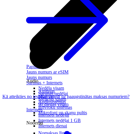
Papildināt
Jauns numurs ar eSIM
Jauns numurs
Audio
Sarunas + Internets
Nedēļa visam
Austiņas
Sarunas nedēļai
Skaļruņi
Kā atteikties no iespējas zvanīt uz paaugstinātas maksas numuriem?
Mēnesis visam
Audiosistēmas
90 dienas visam
Brīvroku sistēmas
Internets
Mikrofoni un skaņu pultis
Internets nedēļai
Internets nedēļai 1 GB
Noderīgi
Internets dienai
Nomaksas līgums