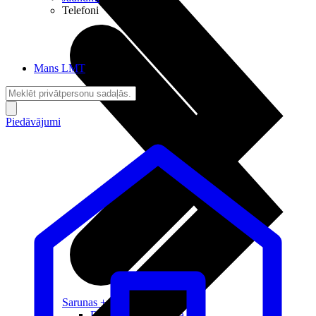
Telefoni
Mans LMT
Piedāvājumi
Sarunas + Internets
Brīvība + Neatkarība