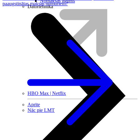
Nomaksas līgums
paaugstinātas maksas numuriem?
Datortehnika
HBO Max | Netflix
Aprite
Nāc pie LMT