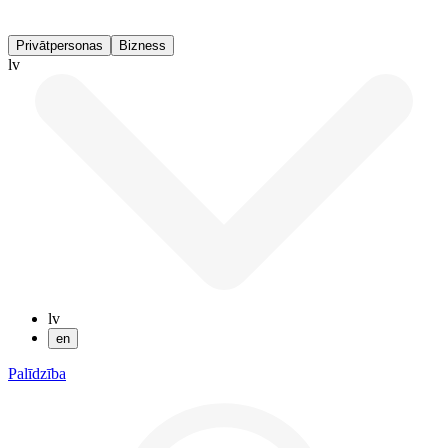
Privātpersonas
Bizness
lv
lv
en
Palīdzība