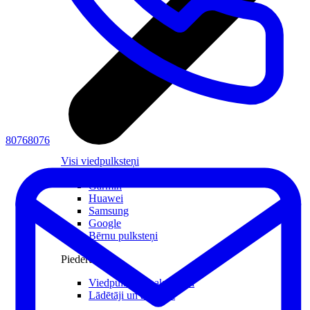
80768076
Visi viedpulksteņi
Apple
Garmin
Huawei
Samsung
Google
Bērnu pulksteņi
Piederumi
Viedpulksteņu aksesuāri
Lādētāji un adapteri