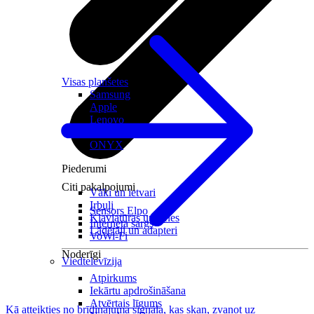
Visas planšetes
Samsung
Apple
Lenovo
Xiaomi
ONYX
Piederumi
Citi pakalpojumi
Vāki un ietvari
Irbuļi
Sensors Elpo
Klaviatūras un peles
Interneta sargs
Lādētāji un adapteri
VoWi-Fi
Noderīgi
Viedtelevīzija
Atpirkums
Iekārtu apdrošināšana
Atvērtais līgums
Kā atteikties no brīdinājuma signāla, kas skan, zvanot uz