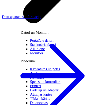
Datu apstrādes informācija
Datori un Monitori
Portatīvie datori
Stacionārie datori
All in one
Monitori
Piederumi
Klaviatūras un peles
Austiņas
Konsoles
Spēles un kontrolieri
Printeri
Lādētāji un adapteri
Atmiņas kartes
Tīkla iekārtas
Datorsomas