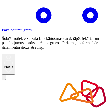
Pakalpojumu grozs
Šobrīd notiek e-veikala labiekārtošanas darbi, tāpēc iekārtas un
pakalpojumus atradīsi dažādos grozos. Pirkumi jānoformē līdz
galam katrā grozā atsevišķi.
Profils