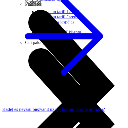
Noderīgi
Planšetes
Maksas un tarifi Latvijā
Maksas un tarifi ārzemēs
LMT Kartes iespējas
Kur nopirkt
Kā kļūt par LMT klientu
eSIM tehnoloģija
Citi pakalpojumi
Kādēļ es nevaru piezvanīt uz ziedojumu tālruņa numuru?