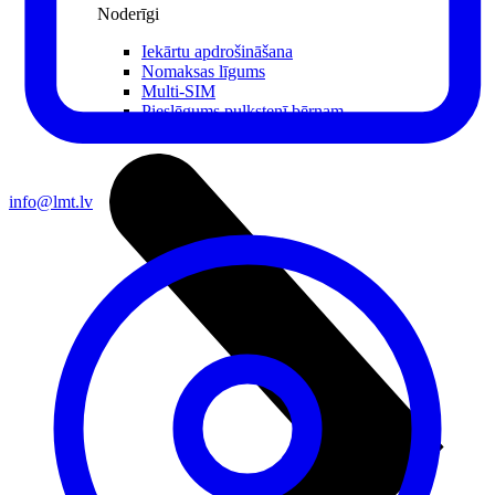
Noderīgi
Iekārtu apdrošināšana
Nomaksas līgums
Multi-SIM
Pieslēgums pulkstenī bērnam
Viedierīces
info@lmt.lv