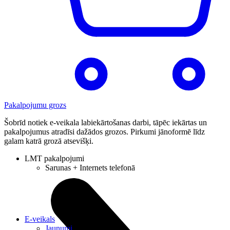
Pakalpojumu grozs
Šobrīd notiek e-veikala labiekārtošanas darbi, tāpēc iekārtas un
pakalpojumus atradīsi dažādos grozos. Pirkumi jānoformē līdz
galam katrā grozā atsevišķi.
LMT pakalpojumi
Sarunas + Internets telefonā
E-veikals
Jaunumi