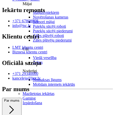
Mājai
Iekārtu remonts
Mājdzīvniekiem
Novērošanas kameras
+371 67808808
Sensori mājai
info@tsc.lv
Putekļu sūcēji roboti
Putekļu sūcēji piederumi
Klientu centri
Zāles pļāvēji roboti
Zāles pļāvēju piederumi
LMT klientu centri
Citi
Biznesa klientu centri
Viedā veselība
Oficiālā saziņa
Zeķes
Noderīgi
+371 29340000
kanceleja@lmt.lv
Nomaksas līgums
Mobilais internets iekārtās
Par mums
Mazlietotas iekārtas
Gaming
Par mums
Izpārdošana