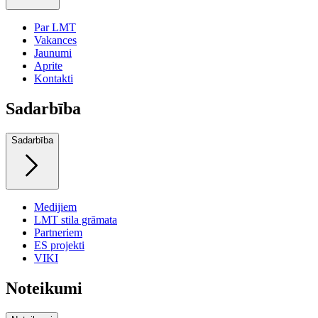
Par LMT
Vakances
Jaunumi
Aprite
Kontakti
Sadarbība
Sadarbība
Medijiem
LMT stila grāmata
Partneriem
ES projekti
VIKI
Noteikumi