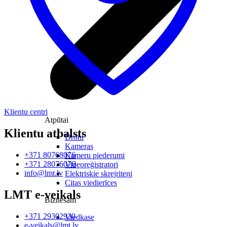
Klientu centri
Atpūtai
Klientu atbalsts
Droni
Kameras
+371 80768076
Kameru piederumi
+371 28076076
Videoreģistratori
info@lmt.lv
Elektriskie skrejriteņi
Citas viedierīces
LMT e-veikals
Biznesam
+371 29302930
Viedkase
e-veikals@lmt.lv