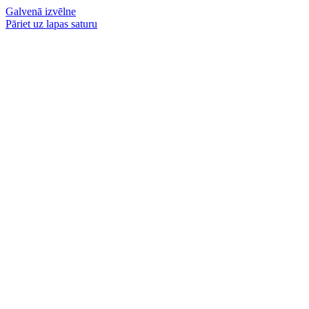
Galvenā izvēlne
Pāriet uz lapas saturu