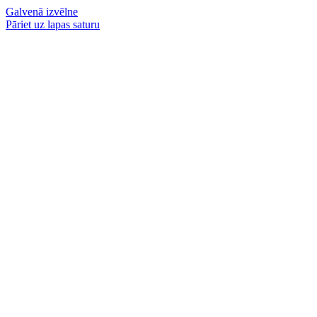
Galvenā izvēlne
Pāriet uz lapas saturu