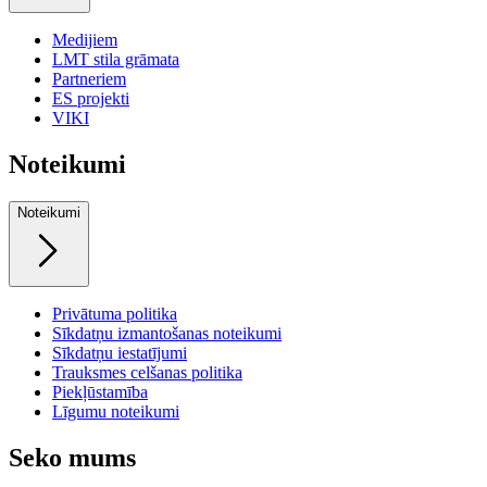
Medijiem
LMT stila grāmata
Partneriem
ES projekti
VIKI
Noteikumi
Noteikumi
Privātuma politika
Sīkdatņu izmantošanas noteikumi
Sīkdatņu iestatījumi
Trauksmes celšanas politika
Piekļūstamība
Līgumu noteikumi
Seko mums