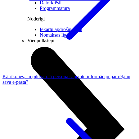
Datorkrēsli
Programmatūra
Noderīgi
Iekārtu apdrošināšana
Nomaksas līgums
Viedpulksteņi
Kā rīkoties, lai pilnvarotā persona saņemtu informāciju par rēķinu
savā e-pastā?