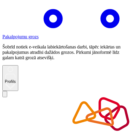
Pakalpojumu grozs
Šobrīd notiek e-veikala labiekārtošanas darbi, tāpēc iekārtas un
pakalpojumus atradīsi dažādos grozos. Pirkumi jānoformē līdz
galam katrā grozā atsevišķi.
Profils