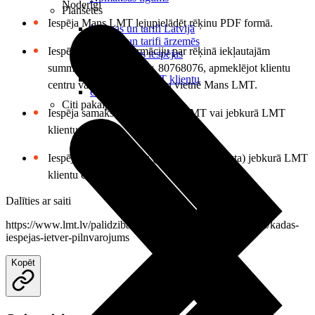
Noderīgi
Planšetes
Iespēja Mans LMT lejupielādēt rēķinu PDF formā.
Maksas un tarifi Latvijā
Maksas un tarifi ārzemēs
Iespēja precizēt informāciju par rēķinā iekļautajām
LMT Kartes iespējas
Kur nopirkt
summām, zvanot pa tālr. 80768076, apmeklējot klientu
Kā kļūt par LMT klientu
centru vai izmantojot saziņu vietnē Mans LMT.
eSIM tehnoloģija
Citi pakalpojumi
Iespēja samaksāt rēķinu Mans LMT vai jebkurā LMT
klientu centrā.
Iespēja pieprasīt rēķinu (bez sarunu saraksta) jebkurā LMT
klientu centrā.
Dalīties ar saiti
https://www.lmt.lv/palidziba/ligumi-un-noteikumi/pilnvaras/kadas-
iespejas-ietver-pilnvarojums
Kopēt