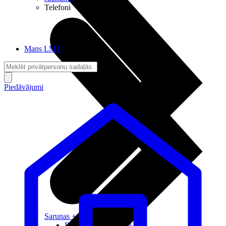
Telefoni
Mans LMT
Piedāvājumi
Sarunas + Internets
Brīvība + Neatkarība