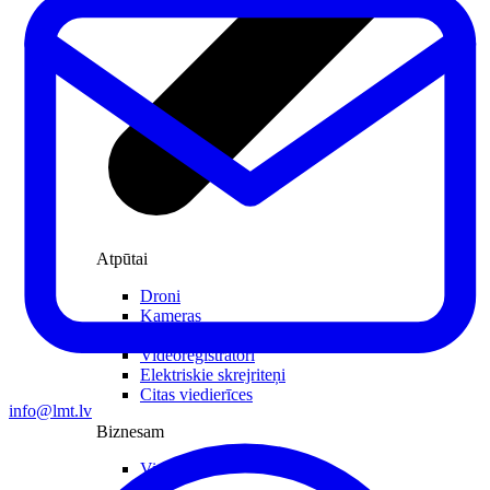
Atpūtai
Droni
Kameras
Kameru piederumi
Videoreģistratori
Elektriskie skrejriteņi
Citas viedierīces
info@lmt.lv
Biznesam
Viedkase