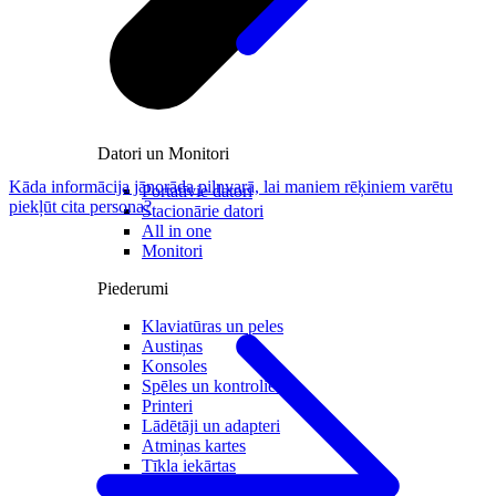
Datori un Monitori
Kāda informācija jānorāda pilnvarā, lai maniem rēķiniem varētu
Portatīvie datori
piekļūt cita persona?
Stacionārie datori
All in one
Monitori
Piederumi
Klaviatūras un peles
Austiņas
Konsoles
Spēles un kontrolieri
Printeri
Lādētāji un adapteri
Atmiņas kartes
Tīkla iekārtas
Datorsomas