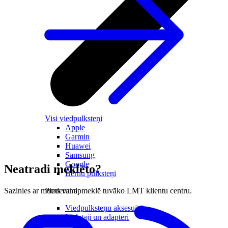
Visi viedpulksteņi
Apple
Garmin
Huawei
Samsung
Google
Neatradi meklēto?
Bērnu pulksteņi
Piederumi
Sazinies ar mums vai apmeklē tuvāko LMT klientu centru.
Viedpulksteņu aksesuāri
Lādētāji un adapteri