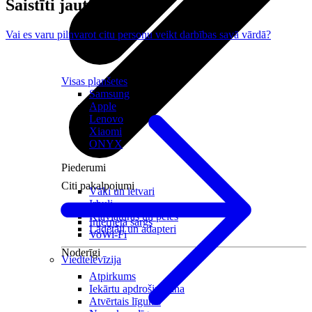
Saistīti jautājumi
Vai es varu pilnvarot citu personu veikt darbības savā vārdā?
Visas planšetes
Samsung
Apple
Lenovo
Xiaomi
ONYX
Piederumi
Citi pakalpojumi
Vāki un ietvari
Irbuļi
Sensors Elpo
Klaviatūras un peles
Interneta sargs
Lādētāji un adapteri
VoWi-Fi
Noderīgi
Viedtelevīzija
Atpirkums
Iekārtu apdrošināšana
Atvērtais līgums