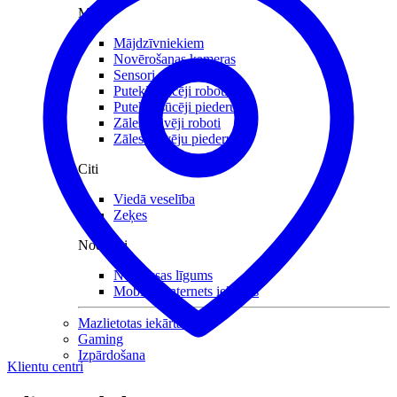
Mājai
Mājdzīvniekiem
Novērošanas kameras
Sensori mājai
Putekļu sūcēji roboti
Putekļu sūcēji piederumi
Zāles pļāvēji roboti
Zāles pļāvēju piederumi
Citi
Viedā veselība
Zeķes
Noderīgi
Nomaksas līgums
Mobilais internets iekārtās
Mazlietotas iekārtas
Gaming
Izpārdošana
Klientu centri