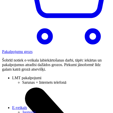
Pakalpojumu grozs
Šobrīd notiek e-veikala labiekārtošanas darbi, tāpēc iekārtas un
pakalpojumus atradīsi dažādos grozos. Pirkumi jānoformē līdz
galam katrā grozā atsevišķi.
LMT pakalpojumi
Sarunas + Internets telefonā
E-veikals
Jaunumi