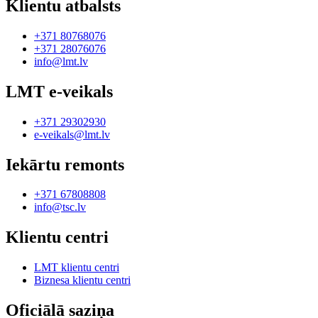
Klientu atbalsts
+371 80768076
+371 28076076
info@lmt.lv
LMT e-veikals
+371 29302930
e-veikals@lmt.lv
Iekārtu remonts
+371 67808808
info@tsc.lv
Klientu centri
LMT klientu centri
Biznesa klientu centri
Oficiālā saziņa