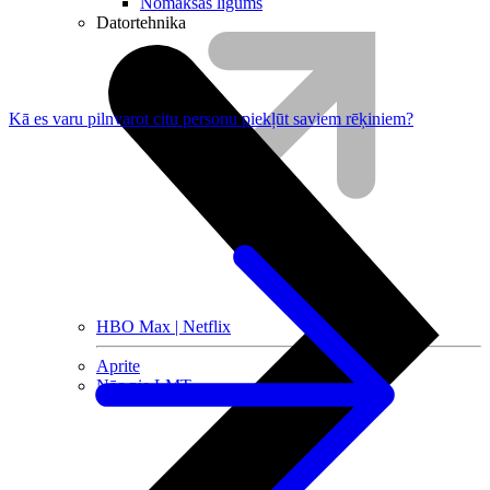
Nomaksas līgums
Datortehnika
Kā es varu pilnvarot citu personu piekļūt saviem rēķiniem?
HBO Max | Netflix
Aprite
Nāc pie LMT