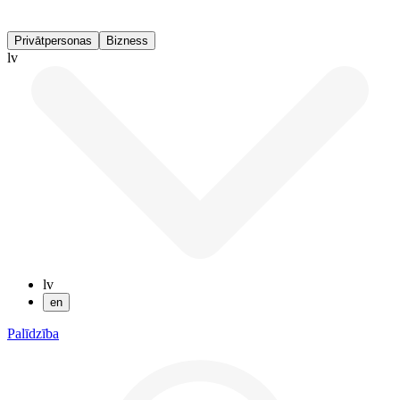
Privātpersonas
Bizness
lv
lv
en
Palīdzība