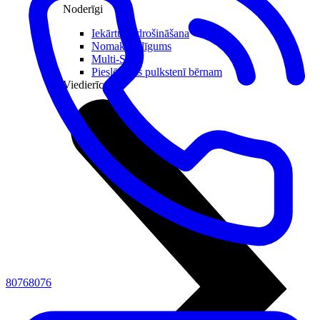
Noderīgi
Iekārtu apdrošināšana
Nomaksas līgums
Multi-SIM
Pieslēgums pulkstenī bērnam
Viedierīces
80768076