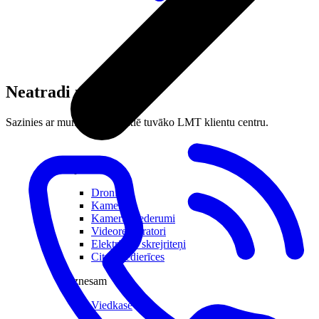
Neatradi meklēto?
Sazinies ar mums vai apmeklē tuvāko LMT klientu centru.
Atpūtai
Droni
Kameras
Kameru piederumi
Videoreģistratori
Elektriskie skrejriteņi
Citas viedierīces
Biznesam
Viedkase