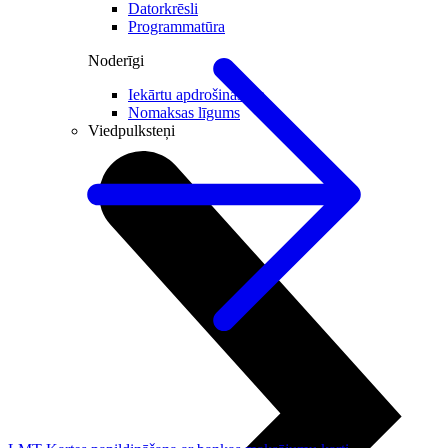
Datorkrēsli
Programmatūra
Noderīgi
Iekārtu apdrošināšana
Nomaksas līgums
Viedpulksteņi