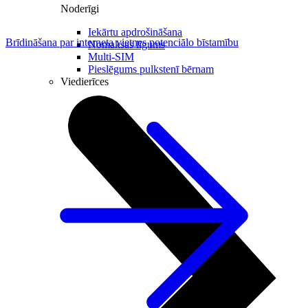
Noderīgi
Iekārtu apdrošināšana
Brīdināšana par interneta vietnes potenciālo bīstamību
Nomaksas līgums
Multi-SIM
Pieslēgums pulkstenī bērnam
Viedierīces