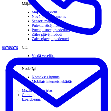
Mājai
Mājdzīvniekiem
Novērošanas kameras
Sensori mājai
Putekļu sūcēji roboti
Putekļu sūcēji piederumi
Zāles pļāvēji roboti
Zāles pļāvēju piederumi
Citi
80768076
Viedā veselība
Zeķes
Noderīgi
Nomaksas līgums
Mobilais internets iekārtās
Mazlietotas iekārtas
Gaming
Izpārdošana