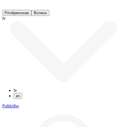
Privātpersonas
Bizness
lv
lv
en
Palīdzība