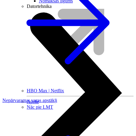
Nomaksas līgums
Datortehnika
HBO Max | Netflix
Nepārvaramas varas apstākļi
Aprite
Nāc pie LMT