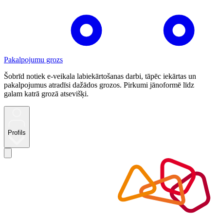
Pakalpojumu grozs
Šobrīd notiek e-veikala labiekārtošanas darbi, tāpēc iekārtas un
pakalpojumus atradīsi dažādos grozos. Pirkumi jānoformē līdz
galam katrā grozā atsevišķi.
Profils