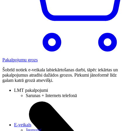
Pakalpojumu grozs
Šobrīd notiek e-veikala labiekārtošanas darbi, tāpēc iekārtas un
pakalpojumus atradīsi dažādos grozos. Pirkumi jānoformē līdz
galam katrā grozā atsevišķi.
LMT pakalpojumi
Sarunas + Internets telefonā
E-veikals
Jaunumi