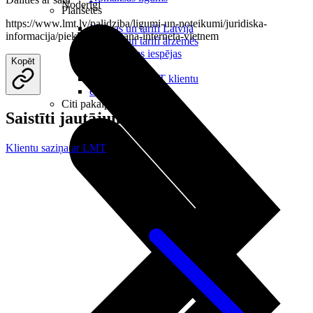
Noderīgi
Planšetes
https://www.lmt.lv/palidziba/ligumi-un-noteikumi/juridiska-
Maksas un tarifi Latvijā
informacija/piekluves-liegsana-interneta-vietnem
Maksas un tarifi ārzemēs
LMT Kartes iespējas
Kopēt
Kur nopirkt
Kā kļūt par LMT klientu
eSIM tehnoloģija
Citi pakalpojumi
Saistīti jautājumi
Klientu saziņa ar LMT