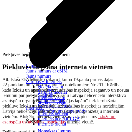
Piekļuves liegšana interneta vietnēm
Piekļuves liegšana interneta vietnēm
Papildināt
Jauns numurs ar eSIM
Jauns numurs
Atbilstoši Elektronisko sakaru likuma 19.panta pirmās daļas
Audio
Sarunas + Internets
22.punktam un Ministru kabineta noteikumiem Nr.291 "Kārtība,
Nedēļa visam
Austiņas
kādā Izložu un azartspēļu uzraudzības inspekcija sagatavo un nosūta
Sarunas nedēļai
Skaļruņi
lēmumu par piekļuves ierobežošanu Latvijā nelicencētu interaktīvo
Mēnesis visam
Audiosistēmas
azartspēļu organizētāju interneta mājas lapām" tiek ierobežota
90 dienas visam
Brīvroku sistēmas
piekļuve Izložu un azartspēļu uzraudzības inspekcijas norādītajām
Internets
Mikrofoni un skaņu pultis
Latvijā nelicencētu interaktīvo azartspēļu organizētāju interneta
Internets nedēļai
vietnēm. Bloķēto interneta vietņu saraksts pieejams
Izložu un
Internets nedēļai 1 GB
Noderīgi
azartspēļu uzraudzības inspekcijas
tīmekļa vietnē.
Internets dienai
Nomaksas līgums
Dalīties ar saiti