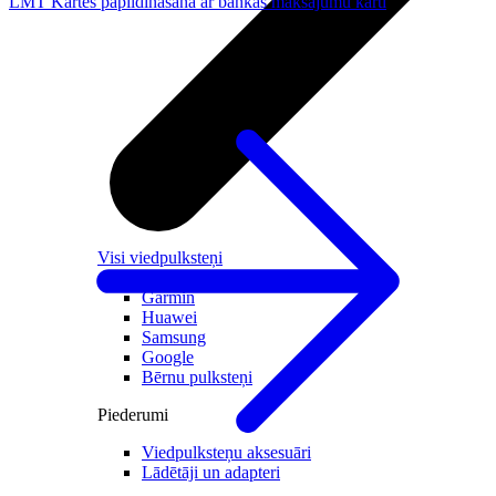
LMT Kartes papildināšana ar bankas maksājumu karti
Visi viedpulksteņi
Apple
Garmin
Huawei
Samsung
Google
Bērnu pulksteņi
Piederumi
Viedpulksteņu aksesuāri
Lādētāji un adapteri