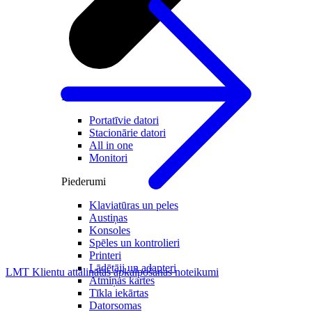
Datori un Monitori
Portatīvie datori
Stacionārie datori
All in one
Monitori
Piederumi
Klaviatūras un peles
Austiņas
Konsoles
Spēles un kontrolieri
Printeri
Lādētāji un adapteri
LMT Klientu attālinātās apkalpošanas noteikumi
Atmiņas kartes
Tīkla iekārtas
Datorsomas