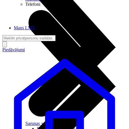
Telefoni
Mans LMT
Piedāvājumi
Sarunas + Internets
Brīvība + Neatkarība