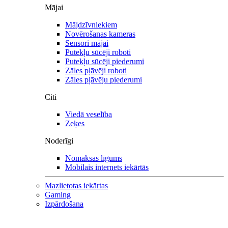
Mājai
Mājdzīvniekiem
Novērošanas kameras
Sensori mājai
Putekļu sūcēji roboti
Putekļu sūcēji piederumi
Zāles pļāvēji roboti
Zāles pļāvēju piederumi
Citi
Viedā veselība
Zeķes
Noderīgi
Nomaksas līgums
Mobilais internets iekārtās
Mazlietotas iekārtas
Gaming
Izpārdošana