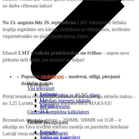
un darba cēlienam laikus!
No 13. augusta līdz 29. septembrim
LMT klientiem ir lieliska
iespēja iegādāties sen kārotu viedtālruni un klēpjdatoru, izvēloties
vispiemērotāko no plašā piedāvājuma klāsta.
Izbaudi
LMT e-veikala priekšrocības un ērtības
– saņem savu
pirkumu tieši rokās, pat neizejot no mājas!
Populāri
viedtālruņi
– moderni, stilīgi, pieejami
dažādās krāsās
Pieslēgumi
Visi televizori
Samsung
Internets mājai ar 4G/5G rūteri
Pirmā iemaksa nebūs nepieciešama un ļoti izdevīga mēneša maksa –
LG
Mobilais internets iekārtās
no 3,25 Ls/mēn.* + Mobilais internets BEZ MAKSAS!
Xiaomi
IoT pieslēgums
TCL
Ģimenes komplekta kalkulators
Bezmaksas interneta apjoms – 200MB, 500MB vai 1GB – ir
Piederumi
Saistītie pakalpojumi
atkarīgs no Tava izvēlētā telefona modeļa un paredzēts lietošanai
Konsoles
Interneta sargs
Latvijā viena mēneša laikā.
Spēles un kontrolieri
Tehniskie darbi