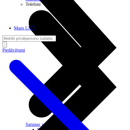
Telefoni
Mans LMT
Piedāvājumi
Sarunas + Internets
Brīvība + Neatkarība