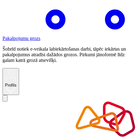
Pakalpojumu grozs
Šobrīd notiek e-veikala labiekārtošanas darbi, tāpēc iekārtas un
pakalpojumus atradīsi dažādos grozos. Pirkumi jānoformē līdz
galam katrā grozā atsevišķi.
Profils