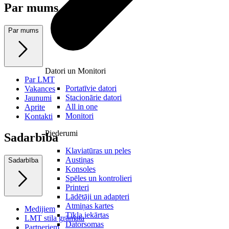
Par mums
Par mums
Datori un Monitori
Par LMT
Portatīvie datori
Vakances
Stacionārie datori
Jaunumi
All in one
Aprite
Monitori
Kontakti
Piederumi
Sadarbība
Klaviatūras un peles
Austiņas
Sadarbība
Konsoles
Spēles un kontrolieri
Printeri
Lādētāji un adapteri
Atmiņas kartes
Medijiem
Tīkla iekārtas
LMT stila grāmata
Datorsomas
Partneriem