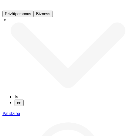
Privātpersonas
Bizness
lv
lv
en
Palīdzība