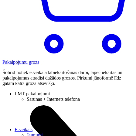
Pakalpojumu grozs
Šobrīd notiek e-veikala labiekārtošanas darbi, tāpēc iekārtas un
pakalpojumus atradīsi dažādos grozos. Pirkumi jānoformē līdz
galam katrā grozā atsevišķi.
LMT pakalpojumi
Sarunas + Internets telefonā
E-veikals
Jaunumi