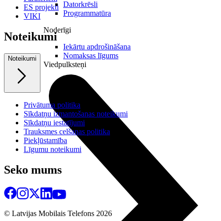
Datorkrēsli
ES projekti
Programmatūra
VIKI
Noderīgi
Noteikumi
Iekārtu apdrošināšana
Nomaksas līgums
Noteikumi
Viedpulksteņi
Privātuma politika
Sīkdatņu izmantošanas noteikumi
Sīkdatņu iestatījumi
Trauksmes celšanas politika
Piekļūstamība
Līgumu noteikumi
Seko mums
© Latvijas Mobilais Telefons
2026