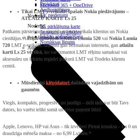
Projektori
Microsoft 365 + OneDrive
Audiosistēmas
Tikai LMT e-veikalā! Īpašais Nokia piedāvājums –
TV piederumi
Noderīgi
ATLAIŽU KARTE Ls 25
Noderīgi
5G pārklājuma karte
Patīkams pārsteigums sagaida mūsu e-veikala klientus un Nokia
Jautājumi un atbildes
Iekārtu apdrošināšana
Priekšapmaksas karte
cienītājus. Akcijas laikā pērkot
Nokia Lumia 520
vai
Nokia Lumia
Nomaksas līgums
720
LMT e-veikalā, saņemsi gan bezmaksas internetu, gan
atlaižu
Audio
karti Ls 25 vērtībā
, ko var izmantot LMT rēķinu samaksai vai
aksesuāru un iekārtu iegādei jebkurā LMT vai Trodeks klientu
centrā.
Mūsdienīgi
klēpjdatori
dažādām vajadzībām un
gaumēm
Viegls, kompakts, progresīvs un jaudīgs – tieši tāds var būt Tavs
dators, ko varēsi ielikt somā un visur paņemt līdzi!
Apple, Lenovo, HP vai Asus – tik izvēlies! Pirmā iemaksa – Ls 0 un
draudzīga mēneša maksa – no 6,99 Ls/mēn.*