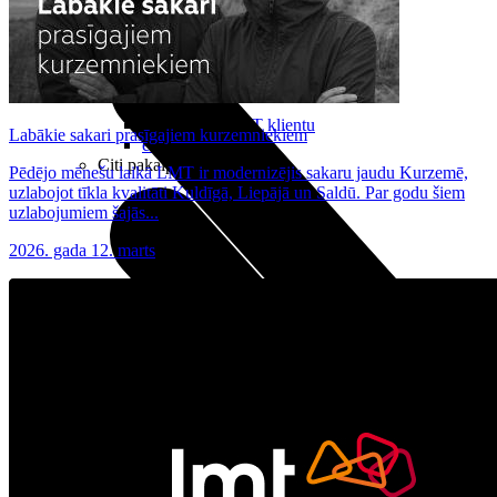
Noderīgi
Planšetes
Maksas un tarifi Latvijā
Maksas un tarifi ārzemēs
LMT Kartes iespējas
Kur nopirkt
Kā kļūt par LMT klientu
Labākie sakari prasīgajiem kurzemniekiem
eSIM tehnoloģija
Citi pakalpojumi
Pēdējo mēnešu laikā LMT ir modernizējis sakaru jaudu Kurzemē,
uzlabojot tīkla kvalitāti Kuldīgā, Liepājā un Saldū. Par godu šiem
uzlabojumiem šajās...
2026. gada 12. marts