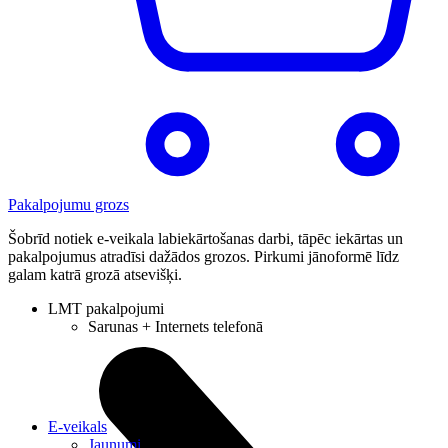
Pakalpojumu grozs
Šobrīd notiek e-veikala labiekārtošanas darbi, tāpēc iekārtas un
pakalpojumus atradīsi dažādos grozos. Pirkumi jānoformē līdz
galam katrā grozā atsevišķi.
LMT pakalpojumi
Sarunas + Internets telefonā
E-veikals
Jaunumi