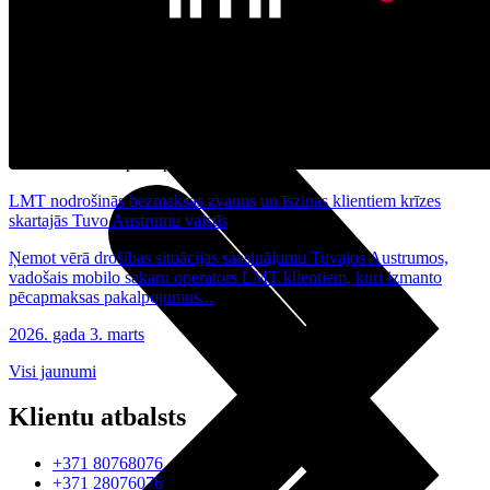
Noderīgi
Planšetes
Maksas un tarifi Latvijā
Maksas un tarifi ārzemēs
LMT Kartes iespējas
Kur nopirkt
Kā kļūt par LMT klientu
eSIM tehnoloģija
Citi pakalpojumi
LMT nodrošinās bezmaksas zvanus un īsziņas klientiem krīzes
skartajās Tuvo Austrumu valstīs
Ņemot vērā drošības situācijas saasinājumu Tuvajos Austrumos,
vadošais mobilo sakaru operators LMT klientiem, kuri izmanto
pēcapmaksas pakalpojumus...
2026. gada 3. marts
Visi jaunumi
Klientu atbalsts
+371 80768076
+371 28076076