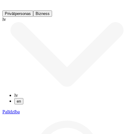
Privātpersonas
Bizness
lv
lv
en
Palīdzība