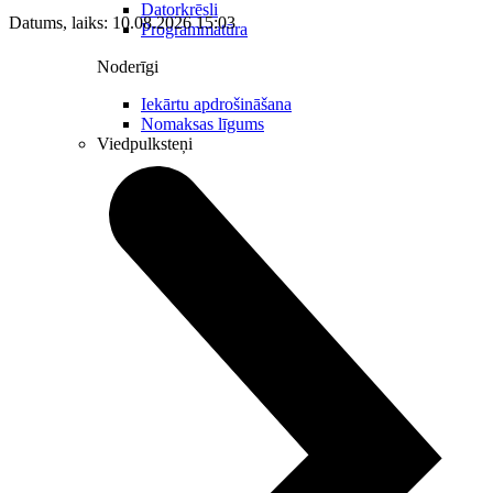
Datorkrēsli
Datums, laiks: 10.08.2026 15:03
Programmatūra
Noderīgi
Iekārtu apdrošināšana
Nomaksas līgums
Viedpulksteņi