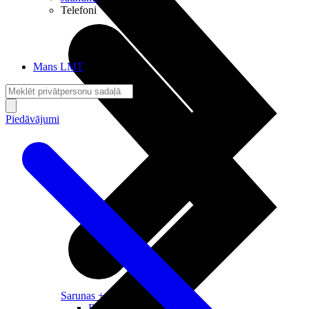
Telefoni
Mans LMT
Piedāvājumi
Sarunas + Internets
Brīvība + Neatkarība