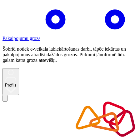
Pakalpojumu grozs
Šobrīd notiek e-veikala labiekārtošanas darbi, tāpēc iekārtas un
pakalpojumus atradīsi dažādos grozos. Pirkumi jānoformē līdz
galam katrā grozā atsevišķi.
Profils