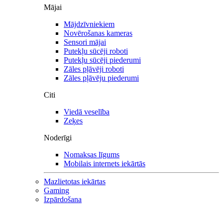
Mājai
Mājdzīvniekiem
Novērošanas kameras
Sensori mājai
Putekļu sūcēji roboti
Putekļu sūcēji piederumi
Zāles pļāvēji roboti
Zāles pļāvēju piederumi
Citi
Viedā veselība
Zeķes
Noderīgi
Nomaksas līgums
Mobilais internets iekārtās
Mazlietotas iekārtas
Gaming
Izpārdošana