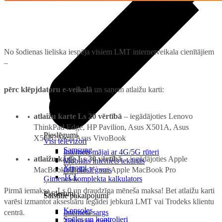
No šodienas lieliska iespēja visiem LMT internetveikala cienītājiem
–
pērc klēpjdatoru e-veikalā
un saņem atlaižu karti:
atlaižu karte Ls 20 vērtībā
– iegādājoties Lenovo
ThinkPad Edge, HP Pavilion, Asus X501A, Asus
Pieslēgumi
X502CA vai Asus VivoBook
Visi televizori
Samsung
Internets mājai ar 4G/5G rūteri
atlaižu karte Ls 30 vērtībā
– iegādājoties Apple
LG
Mobilais internets iekārtās
Xiaomi
MacBook Air 13.3`` vai Apple MacBook Pro
IoT pieslēgums
TCL
Ģimenes komplekta kalkulators
Pirmā iemaksa – Ls 0 un draudzīga mēneša maksa! Bet atlaižu karti
Piederumi
Saistītie pakalpojumi
varēsi izmantot aksesuāru iegādei jebkurā LMT vai Trodeks klientu
Konsoles
centrā.
Interneta sargs
Spēles un kontrolieri
Tehniskie darbi