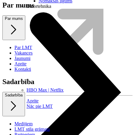
Nomaksas līgums
Par mums
Datortehnika
Par mums
Par LMT
Vakances
Jaunumi
Aprite
Kontakti
Sadarbība
HBO Max | Netflix
Sadarbība
Aprite
Nāc pie LMT
Medijiem
LMT stila grāmata
Partneriem