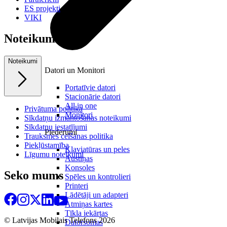
ES projekti
VIKI
Noteikumi
Noteikumi
Datori un Monitori
Portatīvie datori
Stacionārie datori
All in one
Privātuma politika
Monitori
Sīkdatņu izmantošanas noteikumi
Sīkdatņu iestatījumi
Piederumi
Trauksmes celšanas politika
Piekļūstamība
Klaviatūras un peles
Līgumu noteikumi
Austiņas
Konsoles
Seko mums
Spēles un kontrolieri
Printeri
Lādētāji un adapteri
Atmiņas kartes
Tīkla iekārtas
© Latvijas Mobilais Telefons
2026
Datorsomas