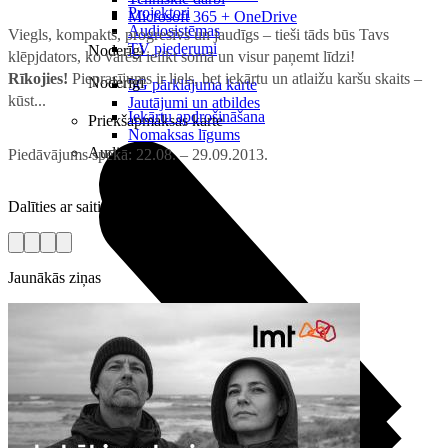
Projektori
Microsoft 365 + OneDrive
Audiosistēmas
Viegls, kompakts, progresīvs un jaudīgs – tieši tāds būs Tavs
TV piederumi
Noderīgi
klēpjdators, ko varēsi ielikt somā un visur paņemt līdzi!
Rīkojies!
Pieprasījums ir liels, bet iekārtu un atlaižu karšu skaits –
Noderīgi
5G pārklājuma karte
kūst...
Jautājumi un atbildes
Iekārtu apdrošināšana
Priekšapmaksas karte
Nomaksas līgums
Audio
Piedāvājums spēkā: 22.08. – 29.09.2013.
Dalīties ar saiti
Jaunākās ziņas