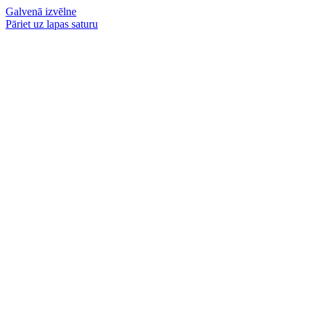
Galvenā izvēlne
Pāriet uz lapas saturu